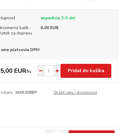
tupnosť
expedícia 3-5 dní
rozmerný balík
6,00 EUR
platok za dopravu
 sme platcovia DPH
5,00 EUR
Pridať do košíka
/
ks
roduktu:
3605308BP
Strážiť cenu / dostupnosť