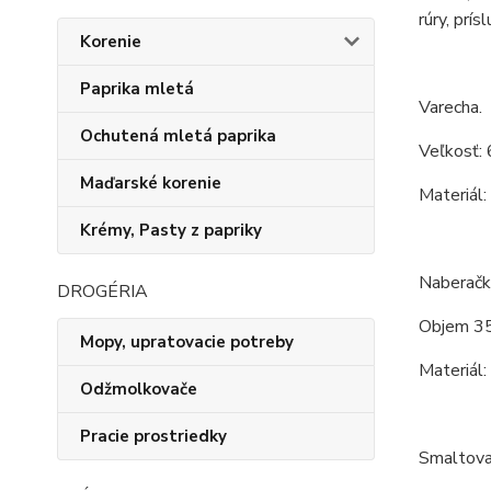
rúry, prís
Korenie
Paprika mletá
Varecha.
Ochutená mletá paprika
Veľkosť: 
Maďarské korenie
Materiál:
Krémy, Pasty z papriky
Naberačk
DROGÉRIA
Objem 35
Mopy, upratovacie potreby
Materiál:
Odžmolkovače
Pracie prostriedky
Smaltovan