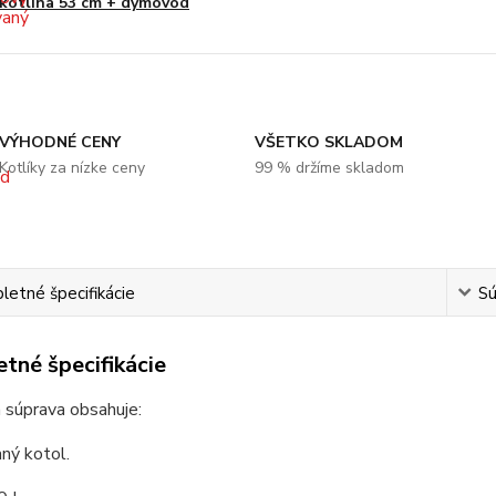
kotlina 53 cm + dymovod
VÝHODNÉ CENY
VŠETKO SKLADOM
Kotlíky za nízke ceny
99 % držíme skladom
etné špecifikácie
Sú
tné špecifikácie
 súprava obsahuje:
ný kotol.