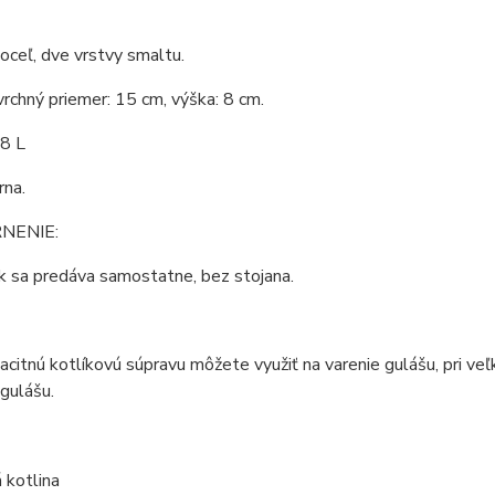
 oceľ, dve vrstvy smaltu.
vrchný priemer: 15 cm, výška: 8 cm.
,8 L
rna.
NENIE:
ík sa predáva samostatne, bez stojana.
citnú kotlíkovú súpravu môžete využiť na varenie gulášu, pri veľ
 gulášu.