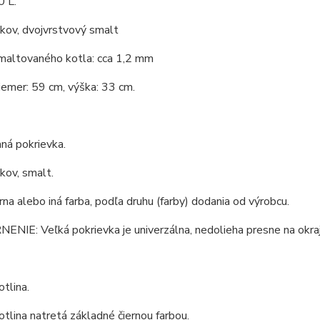
0 L.
 kov, dvojvrstvový smalt
maltovaného kotla: cca 1,2 mm
iemer: 59 cm, výška: 33 cm.
ná pokrievka.
 kov, smalt.
erna alebo iná farba, podľa druhu (farby) dodania od výrobcu.
IE: Veľká pokrievka je univerzálna, nedolieha presne na okraj
tlina.
tlina natretá základné čiernou farbou.