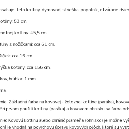
bsahuje: telo kotliny, dymovod, strieška, popolník, otváracie dvie
otliny: 53 cm.
otnej kotliny: 45,5 cm.
liny s nožičkami: cca 61 cm.
ičiek: cca 16 cm.
ýška kotliny: cca 158 cm.
 kov, hrúbka: 1 mm
rna.
ie: Základná farba na kovovej - železnej kotline (paráka), kovovo
Pri prvom použití kotliny (paráka) a kovovom ohnisku sa farba odst
ie: Kovovú kotlinu alebo chránič plameňa (ohnisko) je možne vy
torá je vhodná na povrchovú úpravu kovových plôch, ktoré sú vys