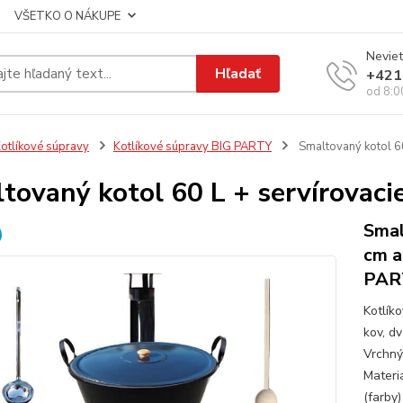
VŠETKO O NÁKUPE
Neviet
Hľadať
+421
od 8:0
otlíkové súpravy
Kotlíkové súpravy BIG PARTY
Smaltovaný kotol 60
tovaný kotol 60 L + servírovaci
Smal
cm a
PAR
Kotlík
kov, d
Vrchný
Materiá
(farby