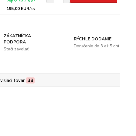
expedícia 3-5 dní
195,00 EUR
/
ks
ZÁKAZNÍCKA
RÝCHLE DODANIE
PODPORA
Doručenie do 3 až 5 dní
Stačí zavolať
visiaci tovar
38