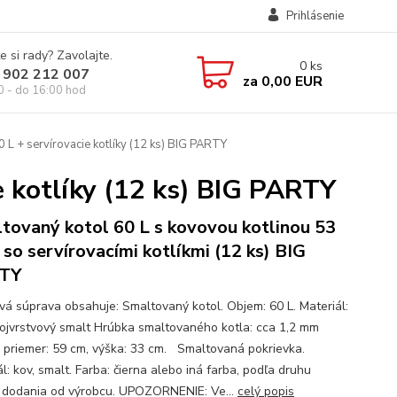
Prihlásenie
e si rady? Zavolajte.
0
ks
 902 212 007
za
0,00 EUR
0 - do 16:00 hod
 L + servírovacie kotlíky (12 ks) BIG PARTY
e kotlíky (12 ks) BIG PARTY
tovaný kotol 60 L s kovovou kotlinou 53
 so servírovacími kotlíkmi (12 ks) BIG
TY
ová súprava obsahuje: Smaltovaný kotol. Objem: 60 L. Materiál:
vojvrstvový smalt Hrúbka smaltovaného kotla: cca 1,2 mm
 priemer: 59 cm, výška: 33 cm. Smaltovaná pokrievka.
l: kov, smalt. Farba: čierna alebo iná farba, podľa druhu
) dodania od výrobcu. UPOZORNENIE: Ve...
celý popis