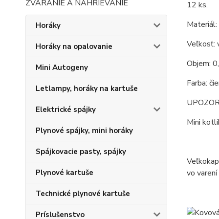
ZVÁRANIE A NAHRIEVANIE
12 ks.
Materiál:
Horáky
Veľkosť: 
Horáky na opalovanie
Objem: 0
Mini Autogeny
Farba: čie
Letlampy, horáky na kartuše
UPOZOR
Elektrické spájky
Mini kotl
Plynové spájky, mini horáky
Spájkovacie pasty, spájky
Veľkokapa
vo varení
Plynové kartuše
Technické plynové kartuše
Príslušenstvo