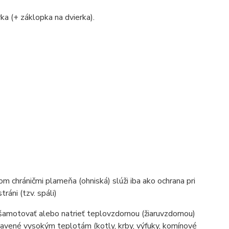
rka (+ záklopka na dvierka).
m chráničmi plameňa (ohniská) slúži iba ako ochrana pri
ráni (tzv. spáli)
šamotovať alebo natrieť teplovzdornou (žiaruvzdornou)
tavené vysokým teplotám (kotly, krby, výfuky, komínové