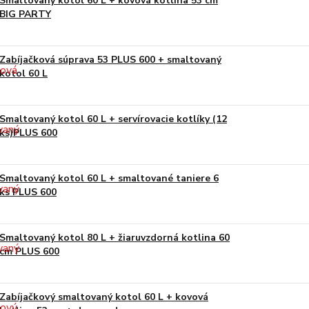
Smaltovaný kotol 60 L + kovová kotlina 53 cm
BIG PARTY
Zabíjačková súprava 53 PLUS 600 + smaltovaný
kotol 60 L
Smaltovaný kotol 60 L + servírovacie kotlíky (12
ks)PLUS 600
Smaltovaný kotol 60 L + smaltované taniere 6
ks PLUS 600
Smaltovaný kotol 80 L + žiaruvzdorná kotlina 60
cm PLUS 600
Zabíjačkový smaltovaný kotol 60 L + kovová