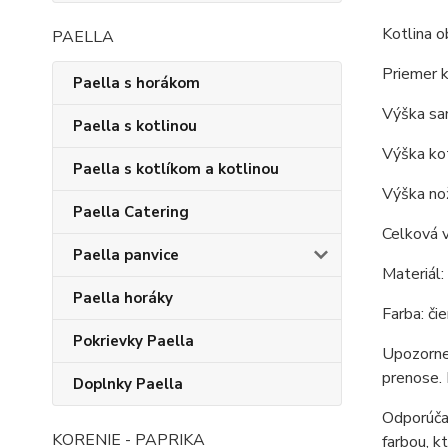
Kotlina o
PAELLA
Priemer k
Paella s horákom
Výška sam
Paella s kotlinou
Výška kot
Paella s kotlíkom a kotlinou
Výška nož
Paella Catering
Celková v
Paella panvice
Materiál:
Paella horáky
Farba: čie
Pokrievky Paella
Upozornen
prenose. 
Doplnky Paella
Odporúčan
KORENIE - PAPRIKA
farbou, k