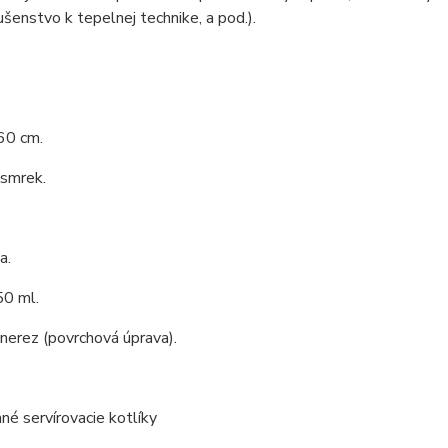
lušenstvo k tepelnej technike, a pod.).
60 cm.
 smrek.
a.
0 ml.
 nerez (povrchová úprava).
é servírovacie kotlíky