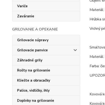
Objem: 6
Variče
Materiál:
Zaváranie
Hrúbka s
Vrchný pr
GRILOVANIE A OPEKANIE
Grilovacie súpravy
Smaltova
Grilovacie panvice
Materiál:
Záhradné grily
Farba: či
Rošty na grilovanie
UPOZORNEN
Kliešte a obracačky
Palice, vidličky, ihly
Kovová ko
Doplnky na grilovanie
Kovová ko