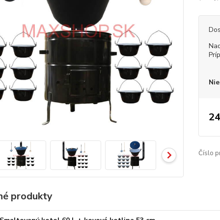
Dos
Nad
Prí
Nie
24
Číslo p
é produkty