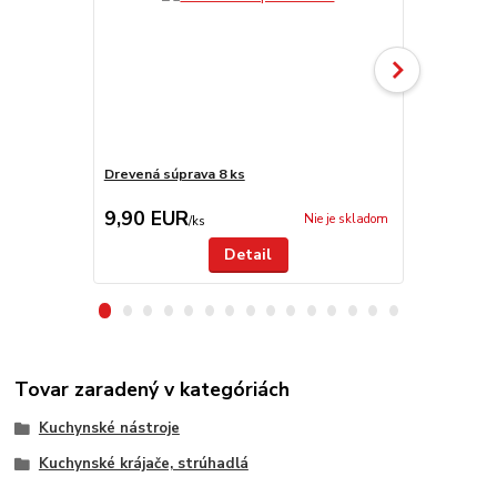
Drevená súprava 8 ks
Sada kerami
9,90 EUR
19,90 E
Nie je skladom
/
ks
Detail
Tovar zaradený v kategóriách
Kuchynské nástroje
Kuchynské krájače, strúhadlá