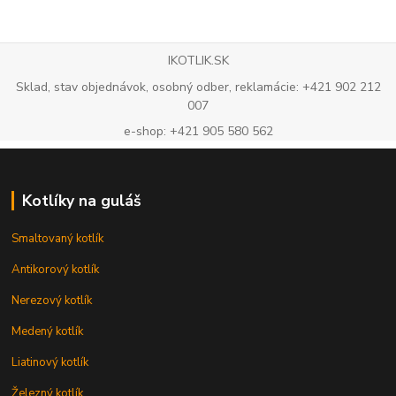
IKOTLIK.SK
Sklad, stav objednávok, osobný odber, reklamácie: +421 902 212
007
e-shop: +421 905 580 562
Kotlíky na guláš
Smaltovaný kotlík
Antikorový kotlík
Nerezový kotlík
Medený kotlík
Liatinový kotlík
Železný kotlík