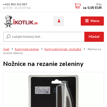
0
ks
+421 902 212 007
za
0,00 EUR
od 8:00 - do 16:00 hod
Menu
Hľadať
Úvod
Kuchynské nástroje
Kuchynské krájače, strúhadlá
Nožnice na
rezanie zeleniny
Nožnice na rezanie zeleniny