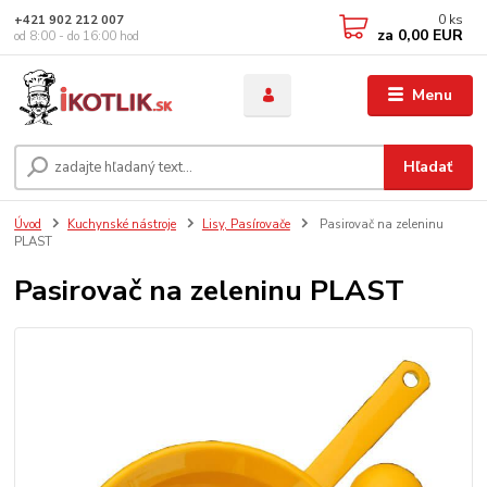
0
ks
+421 902 212 007
za
0,00 EUR
od 8:00 - do 16:00 hod
Menu
Hľadať
Úvod
Kuchynské nástroje
Lisy, Pasírovače
Pasirovač na zeleninu
PLAST
Pasirovač na zeleninu PLAST