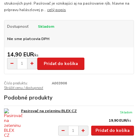
strukových pyré. Pasírovač je vznikajúci aj na pasírovanie rýb, hlavne na
prípravu halászlovej p...
celý popis
Dostupnosť
Skladom
Nie sme platcovia DPH
14,90 EUR
/
ks
Pridať do košíka
Číslo produktu:
A003906
Strážiť cenu / dostupnosť
Podobné produkty
Pasirovač na zeleninu BLEX CZ
Skladom
19,90 EUR
/
ks
Pridať do košíka