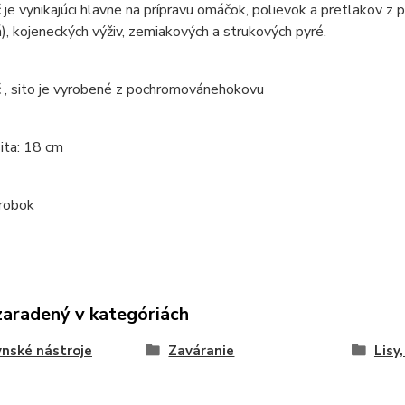
 je vynikajúci hlavne na prípravu omáčok, polievok a pretlakov z
), kojeneckých výživ, zemiakových a strukových pyré.
 , sito je vyrobené z pochromovánehokovu
ita: 18 cm
robok
zaradený v kategóriách
nské nástroje
Zaváranie
Lisy