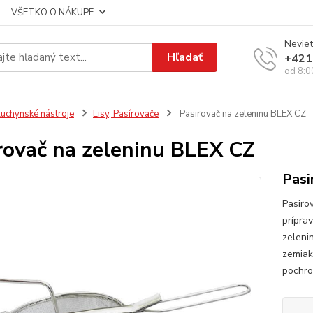
VŠETKO O NÁKUPE
Neviet
Hľadať
+421
od 8:0
uchynské nástroje
Lisy, Pasírovače
Pasirovač na zeleninu BLEX CZ
rovač na zeleninu BLEX CZ
Pasi
Pasiro
prípra
zeleni
zemiak
pochro