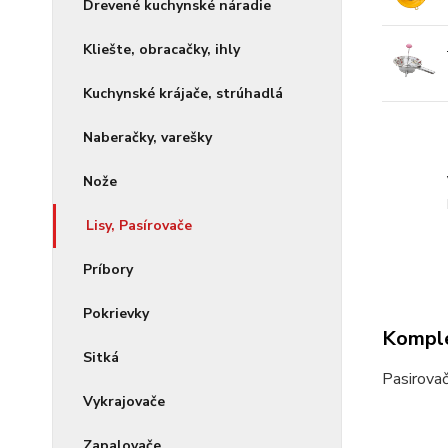
Drevené kuchynské náradie
Kliešte, obracačky, ihly
Kuchynské krájače, strúhadlá
Naberačky, varešky
Nože
Lisy, Pasírovače
Príbory
Pokrievky
Komple
Sitká
Pasirova
Vykrajovače
Zapalovače