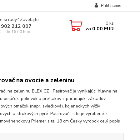
Prihlásenie
e si rady? Zavolajte.
0
ks
 902 212 007
za
0,00 EUR
0 - do 16:00 hod
rovač na ovocie a zeleninu
vač na zeleninu BLEX CZ Pasírovač je vynikajúci hlavne na
vu omáčok, polievok a pretlakov z paradajok, základov
nových omáčok (napr. sviečková), kojeneckých výživ,
ových a strukových pyré. Pasírovač , sito je vyrobené z
movánehokovu Priemer sita: 18 cm Česky vyrobok
celý popis