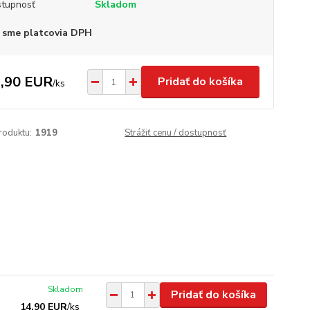
tupnosť
Skladom
 sme platcovia DPH
,90 EUR
Pridať do košíka
/
ks
roduktu:
1919
Strážiť cenu / dostupnosť
Skladom
Pridať do košíka
14,90 EUR
/
ks