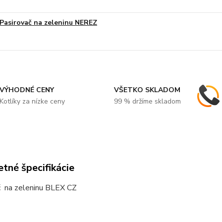
Pasirovač na zeleninu NEREZ
VÝHODNÉ CENY
VŠETKO SKLADOM
Kotlíky za nízke ceny
99 % držíme skladom
tné špecifikácie
č na zeleninu BLEX CZ