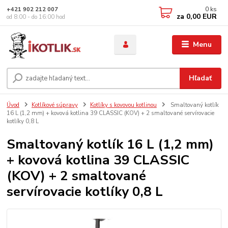
0
ks
+421 902 212 007
za
0,00 EUR
od 8:00 - do 16:00 hod
Menu
Hľadať
Úvod
Kotlíkové súpravy
Kotlíky s kovovou kotlinou
Smaltovaný kotlík
16 L (1,2 mm) + kovová kotlina 39 CLASSIC (KOV) + 2 smaltované servírovacie
kotlíky 0,8 L
Smaltovaný kotlík 16 L (1,2 mm)
+ kovová kotlina 39 CLASSIC
(KOV) + 2 smaltované
servírovacie kotlíky 0,8 L