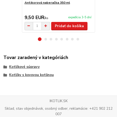
Antikorová naberačka 350 ml
Drevená súp
9,50 EUR
9,90 EU
expedícia 3-5 dní
/
ks
Pridať do košíka
Tovar zaradený v kategóriách
Kotlíkové súpravy
Kotlíky s kovovou kotlinou
IKOTLIK.SK
Sklad, stav objednávok, osobný odber, reklamácie: +421 902 212
007