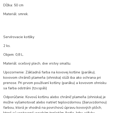
Dĺžka: 50 cm
Materiál: smrek.
Servírovacie kotlíky
2 ks.
Objem: 0,8 L.
Materiál: oceľový plech, dve vrstvy smaltu.
Upozornenie: Základná farba na kovovej kotline (paráku),
kovovom chrániči plameňa (ohniska) slúži iba ako ochrana pri
prenose. Pri prvom používaní kotliny (paráku) a kovovom ohnisku
sa farba odstráni (tzv.spáli)
Odporúčanie: Kovovú kotlinu alebo chránič plameňa (ohniska) je
možne vyšamotovať alebo natrieť teplovzdornou (žiaruvzdornou)
farbou, ktorá je vhodná na povrchovú úpravu kovových plôch,
ktoré sú vystavené vysokým teplotám (kotle, krby, výfuky,