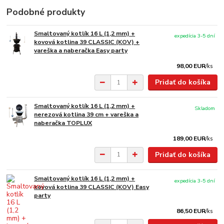
Podobné produkty
Smaltovaný kotlík 16 L (1,2 mm) +
expedícia 3-5 dní
kovová kotlina 39 CLASSIC (KOV) +
vareška a naberačka Easy party
98,00 EUR
/
ks
Pridať do košíka
Smaltovaný kotlík 16 L (1,2 mm) +
Skladom
nerezová kotlina 39 cm + vareška a
naberačka TOPLUX
189,00 EUR
/
ks
Pridať do košíka
Smaltovaný kotlík 16 L (1,2 mm) +
expedícia 3-5 dní
kovová kotlina 39 CLASSIC (KOV) Easy
party
86,50 EUR
/
ks