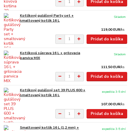
Pridať do košíka
Kotlíkový gulášový Party set +
Skladom
smaltovaný kotlík 16 L
119,00 EUR
/
ks
Pridať do košíka
Kotlíková súprava 16 L + grilovacia
Skladom
panvica MIX
111,50 EUR
/
ks
Pridať do košíka
Kotlíkový gulášový set 39 PLUS 600 +
expedícia 3-5 dní
smaltovaný kotlík 16 L
107,00 EUR
/
ks
Pridať do košíka
Smaltovaný kotlík 16 L (1,2 mm) +
expedícia 3-5 dní