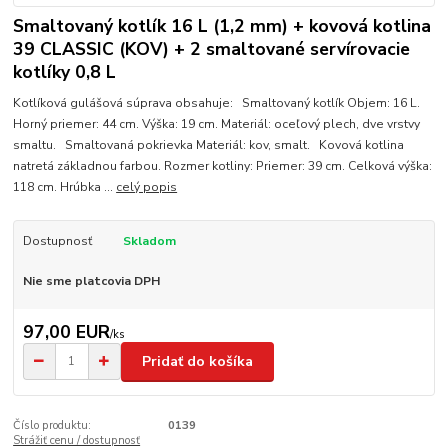
Smaltovaný kotlík 16 L (1,2 mm) + kovová kotlina
39 CLASSIC (KOV) + 2 smaltované servírovacie
kotlíky 0,8 L
Kotlíková gulášová súprava obsahuje: Smaltovaný kotlík Objem: 16 L.
Horný priemer: 44 cm. Výška: 19 cm. Materiál: oceľový plech, dve vrstvy
smaltu. Smaltovaná pokrievka Materiál: kov, smalt. Kovová kotlina
natretá základnou farbou. Rozmer kotliny: Priemer: 39 cm. Celková výška:
118 cm. Hrúbka ...
celý popis
Dostupnosť
Skladom
Nie sme platcovia DPH
97,00 EUR
/
ks
Pridať do košíka
Číslo produktu:
0139
Strážiť cenu / dostupnosť