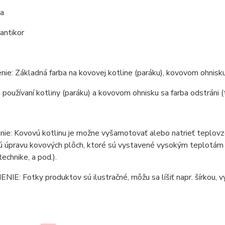
a
 antikor
ie: Základná farba na kovovej kotline (paráku), kovovom ohnisku 
 používaní kotliny (paráku) a kovovom ohnisku sa farba odstráni (t
ie: Kovovú kotlinu je možne vyšamotovať alebo natrieť teplovzd
 úpravu kovových plôch, ktoré sú vystavené vysokým teplotám (ko
technike, a pod.).
E: Fotky produktov sú ilustračné, môžu sa líšiť napr. šírkou, vý