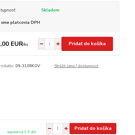
tupnosť
Skladom
 sme platcovia DPH
,00 EUR
Pridať do košíka
/
ks
roduktu:
09-3108KOV
Strážiť cenu / dostupnosť
Pridať do košíka
expedícia 3-5 dní