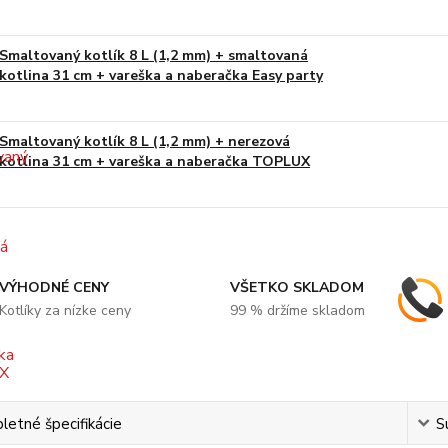
Smaltovaný kotlík 8 L (1,2 mm) + smaltovaná
kotlina 31 cm + vareška a naberačka Easy party
Smaltovaný kotlík 8 L (1,2 mm) + nerezová
kotlina 31 cm + vareška a naberačka TOPLUX
VÝHODNÉ CENY
VŠETKO SKLADOM
Kotlíky za nízke ceny
99 % držíme skladom
etné špecifikácie
S