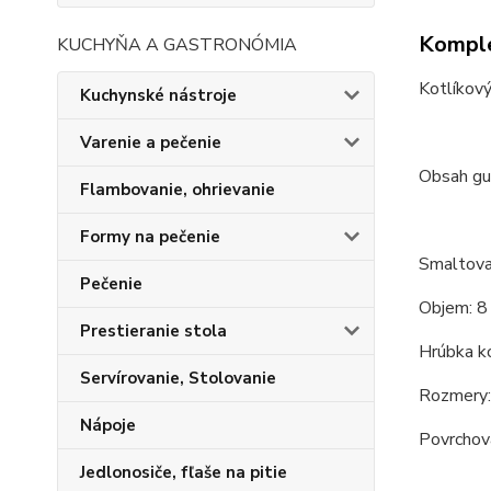
Komple
KUCHYŇA A GASTRONÓMIA
Kotlíkov
Kuchynské nástroje
Varenie a pečenie
Obsah gu
Flambovanie, ohrievanie
Formy na pečenie
Smaltova
Pečenie
Objem: 8
Prestieranie stola
Hrúbka ko
Servírovanie, Stolovanie
Rozmery: 
Nápoje
Povrchová
Jedlonosiče, fľaše na pitie