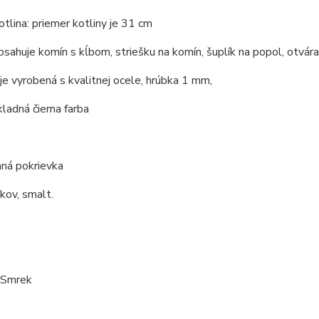
tlina: priemer kotliny je 31 cm
bsahuje komín s kĺbom, striešku na komín, šuplík na popol, otvárac
 je vyrobená s kvalitnej ocele, hrúbka 1 mm,
kladná čierna farba
ná pokrievka
 kov, smalt.
: Smrek