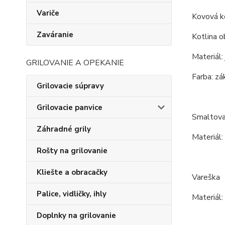
Variče
Kovová ko
Zaváranie
Kotlina o
Materiál:
GRILOVANIE A OPEKANIE
Farba: zá
Grilovacie súpravy
Grilovacie panvice
Smaltova
Záhradné grily
Materiál:
Rošty na grilovanie
Kliešte a obracačky
Vareška
Palice, vidličky, ihly
Materiál
Doplnky na grilovanie