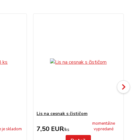
Lis na cesnak s čističom
Sit
momentálne
7,50 EUR
5
e je skladom
vypredané
/
ks