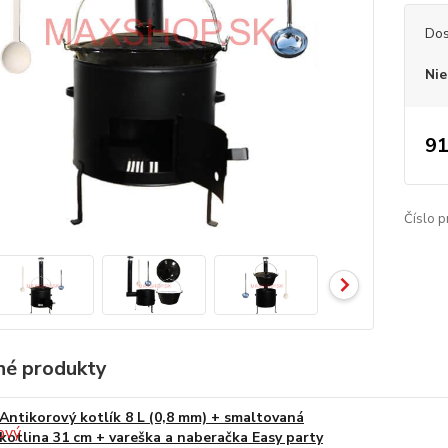
Dos
Nie
91
Číslo p
é produkty
Antikorový kotlík 8 L (0,8 mm) + smaltovaná
kotlina 31 cm + vareška a naberačka Easy party