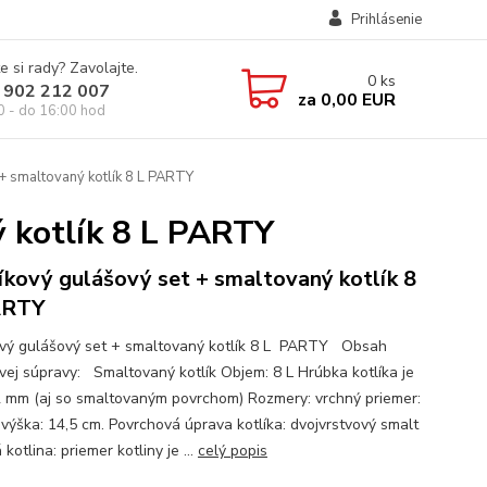
Prihlásenie
e si rady? Zavolajte.
0
ks
 902 212 007
za
0,00 EUR
0 - do 16:00 hod
 + smaltovaný kotlík 8 L PARTY
ý kotlík 8 L PARTY
íkový gulášový set + smaltovaný kotlík 8
ARTY
ový gulášový set + smaltovaný kotlík 8 L PARTY Obsah
vej súpravy: Smaltovaný kotlík Objem: 8 L Hrúbka kotlíka je
2 mm (aj so smaltovaným povrchom) Rozmery: vrchný priemer:
 výška: 14,5 cm. Povrchová úprava kotlíka: dvojvrstvový smalt
kotlina: priemer kotliny je ...
celý popis