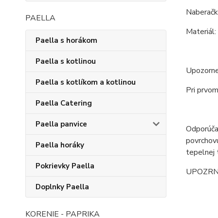
Naberačk
PAELLA
Materiál:
Paella s horákom
Paella s kotlinou
Upozornen
Paella s kotlíkom a kotlinou
Pri prvom
Paella Catering
Paella panvice
Odporúčan
povrchovú
Paella horáky
tepelnej 
Pokrievky Paella
UPOZRNENI
Doplnky Paella
KORENIE - PAPRIKA