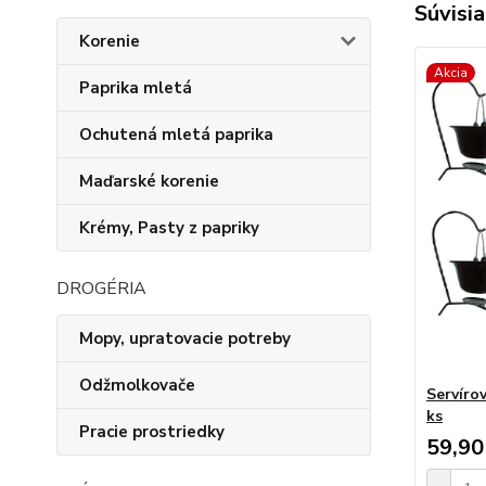
Súvisia
Korenie
Akcia
Paprika mletá
Ochutená mletá paprika
Maďarské korenie
Krémy, Pasty z papriky
DROGÉRIA
Mopy, upratovacie potreby
Odžmolkovače
Servíro
ks
Pracie prostriedky
59,90