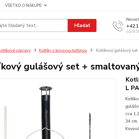
VŠETKO O NÁKUPE
Neviet
Hľadať
+421
od 8:0
otlíkové súpravy
Kotlíky s kovovou kotlinou
Kotlíkový gulášový set
íkový gulášový set + smaltovan
Kotl
L P
Kotlík
gulášo
cca 1,
34 cm,
Kovová 