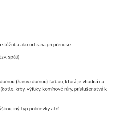
slúži iba ako ochrana pri prenose.
zv. spáli)
ornou (žiaruvzdornou) farbou, ktorá je vhodná na
tle, krby, výfuky, komínové rúry, príslušenstvá k
škou, iný typ pokrievky atď.