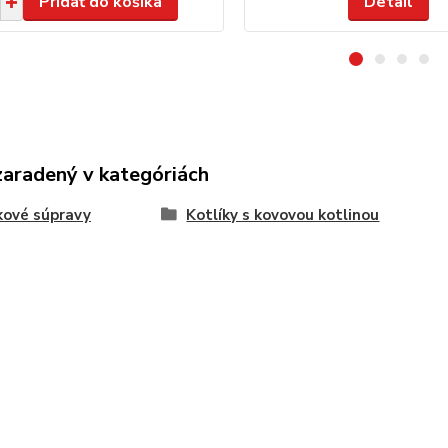
Pridať do košíka
Detail
zaradený v kategóriách
kové súpravy
Kotlíky s kovovou kotlinou