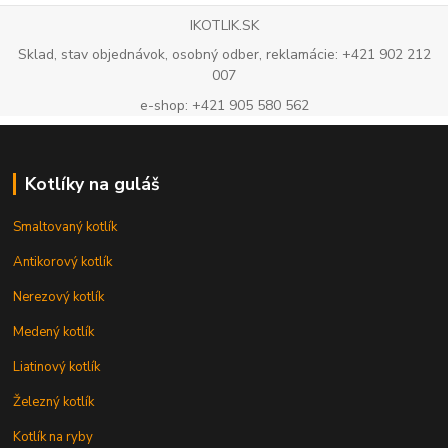
IKOTLIK.SK
Sklad, stav objednávok, osobný odber, reklamácie: +421 902 212
007
e-shop: +421 905 580 562
Kotlíky na guláš
Smaltovaný kotlík
Antikorový kotlík
Nerezový kotlík
Medený kotlík
Liatinový kotlík
Železný kotlík
Kotlík na ryby