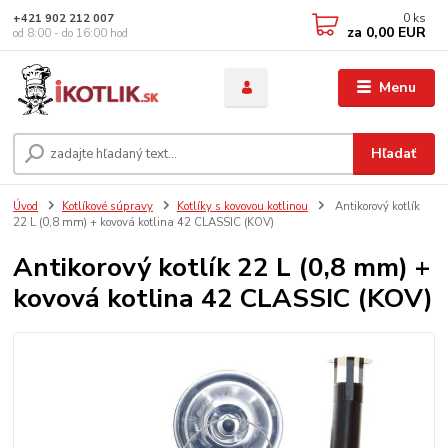
0
ks
+421 902 212 007
za
0,00 EUR
od 8:00 - do 16:00 hod
Menu
Hľadať
Úvod
Kotlíkové súpravy
Kotlíky s kovovou kotlinou
Antikorový kotlík
22 L (0,8 mm) + kovová kotlina 42 CLASSIC (KOV)
Antikorový kotlík 22 L (0,8 mm) +
kovová kotlina 42 CLASSIC (KOV)