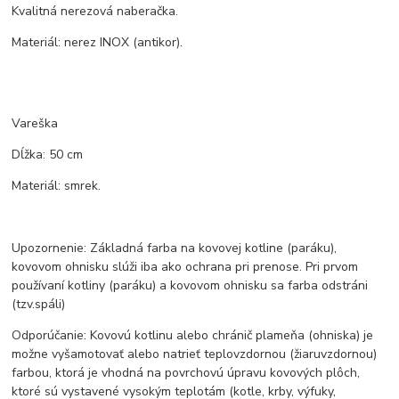
Kvalitná nerezová naberačka.
Materiál: nerez INOX (antikor).
Vareška
Dĺžka: 50 cm
Materiál: smrek.
Upozornenie: Základná farba na kovovej kotline (paráku),
kovovom ohnisku slúži iba ako ochrana pri prenose. Pri prvom
používaní kotliny (paráku) a kovovom ohnisku sa farba odstráni
(tzv.spáli)
Odporúčanie: Kovovú kotlinu alebo chránič plameňa (ohniska) je
možne vyšamotovať alebo natrieť teplovzdornou (žiaruvzdornou)
farbou, ktorá je vhodná na povrchovú úpravu kovových plôch,
ktoré sú vystavené vysokým teplotám (kotle, krby, výfuky,