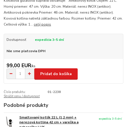
Kotlíková gulášová súprava obsahuje: Antikorový kotlík Objem: 22 L.
Horný priemer: 47 cm. Výška: 20 cm. Materiál: nerez INOX (antikor).
Antikorová pokrievka Priemer: 46 cm. Materiál: nerez INOX (antikor).
Kovová kotlina natretá základnou farbou. Rozmer kotliny: Priemer: 42 cm.
Celková výška: 1...
celý popis
Dostupnosť
expedícia 3-5 dní
Nie sme platcovia DPH
99,00 EUR
/
ks
Pridať do košíka
Číslo produktu:
01-2238
Strážiť cenu / dostupnosť
Podobné produkty
Smaltovaný kotlík 22 L (1,2 mm) +
expedícia 3-5 dní
nerezová kotlina 42 cm + vareška a