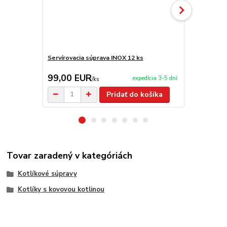
Servírovacia súprava INOX 12 ks
Servírovacia
99,00 EUR
2,90 EU
expedícia 3-5 dní
/
ks
Pridať do košíka
Tovar zaradený v kategóriách
Kotlíkové súpravy
Kotlíky s kovovou kotlinou