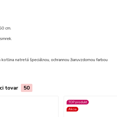
50 cm.
 smrek.
ci tovar
50
TOP produkt
Akcia