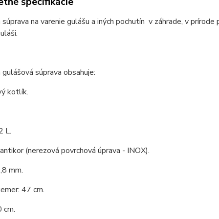
tné špecifikácie
 súprava na varenie gulášu a iných pochutín v záhrade, v prírode 
láši.
 gulášová súprava obsahuje:
ý kotlík.
2 L.
 antikor (nerezová povrchová úprava - INOX).
0,8 mm.
iemer: 47 cm.
0 cm.