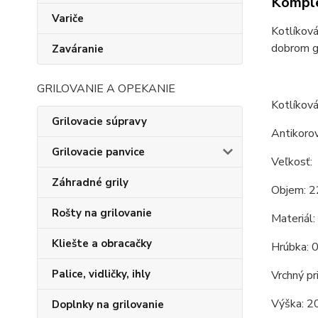
Komple
Variče
Kotlíková
dobrom gu
Zaváranie
GRILOVANIE A OPEKANIE
Kotlíková
Grilovacie súpravy
Antikorov
Grilovacie panvice
Veľkosť:
Záhradné grily
Objem: 2
Rošty na grilovanie
Materiál:
Kliešte a obracačky
Hrúbka: 
Palice, vidličky, ihly
Vrchný pr
Výška: 2
Doplnky na grilovanie