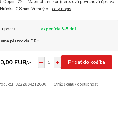
ť: Objem: 22 L. Materiál: antikor (nerezová povrchová úprava -
 Hrúbka: 0,8 mm. Vrchný p...
celý popis
tupnosť
expedícia 3-5 dní
 sme platcovia DPH
0,00 EUR
Pridať do košíka
/
ks
roduktu:
0222084212600
Strážiť cenu / dostupnosť