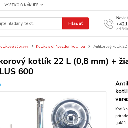
VŠETKO O NÁKUPE
Neviet
Hľadať
+421
od 8:0
otlíkové súpravy
Kotlíky s ohňovzdor. kotlinou
Antikorový kotlík 22
korový kotlík 22 L (0,8 mm) + ž
PLUS 600
Anti
kotl
vare
Kotlík
prírod
guláši