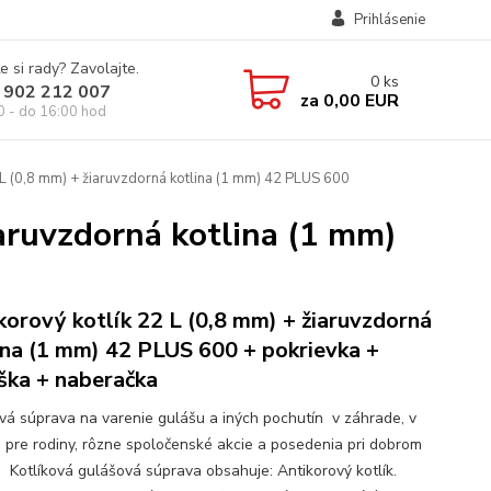
Prihlásenie
e si rady? Zavolajte.
0
ks
 902 212 007
za
0,00 EUR
0 - do 16:00 hod
 L (0,8 mm) + žiaruvzdorná kotlina (1 mm) 42 PLUS 600
iaruvzdorná kotlina (1 mm)
korový kotlík 22 L (0,8 mm) + žiaruvzdorná
ina (1 mm) 42 PLUS 600 + pokrievka +
ška + naberačka
ová súprava na varenie gulášu a iných pochutín v záhrade, v
e pre rodiny, rôzne spoločenské akcie a posedenia pri dobrom
. Kotlíková gulášová súprava obsahuje: Antikorový kotlík.