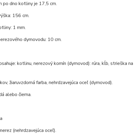
 po dno kotliny je 17,5 cm.
výška: 156 cm.
tliny: 1 mm.
nerezového dymovodu: 10 cm.
bsahuje: kotlinu, nerezový komín (dymovod): rúra, kĺb, strieška na
 kov, žiaruvzdorná farba, nehrdzavejúca oceľ (dymovod).
dá alebo čierna.
a
 nerez (nehrdzavejúca oceľ).