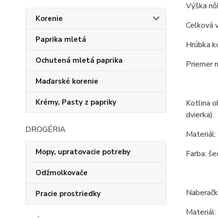
Výška nôh
Korenie
Celková 
Paprika mletá
Hrúbka ko
Ochutená mletá paprika
Priemer 
Maďarské korenie
Krémy, Pasty z papriky
Kotlina o
dvierka).
DROGÉRIA
Materiál:
Mopy, upratovacie potreby
Farba: še
Odžmolkovače
Naberačk
Pracie prostriedky
Materiál: