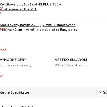
Kotlíkový gulášový set 42 PLUS 600 +
smaltovaný kotlík 25 L
Smaltovaný kotlík 25 L (1,2 mm) + smaltovaná
kotlina 42 cm + vareška a naberačka Easy party
VÝHODNÉ CENY
VŠETKO SKLADOM
Kotlíky za nízke ceny
99 % držíme skladom
etné špecifikácie
Sú