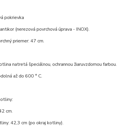
vá pokrievka
 antikor (nerezová povrchová úprava - INOX).
vrchný priemer: 47 cm.
tlina natretá špeciálnou, ochrannou žiaruvzdornou farbou.
odolná až do 600 ° C.
tliny:
42 cm.
liny: 42,3 cm (po okraj kotliny).