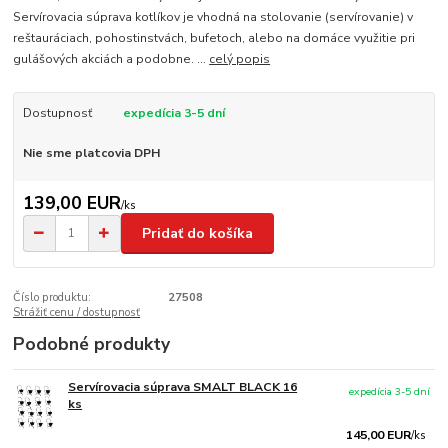
Servírovacia súprava kotlíkov je vhodná na stolovanie (servírovanie) v
reštauráciach, pohostinstvách, bufetoch, alebo na domáce využitie pri
gulášových akciách a podobne. ...
celý popis
Dostupnosť
expedícia 3-5 dní
Nie sme platcovia DPH
139,00 EUR
/
ks
Pridať do košíka
Číslo produktu:
27508
Strážiť cenu / dostupnosť
Podobné produkty
Servírovacia súprava SMALT BLACK 16
expedícia 3-5 dní
ks
145,00 EUR
/
ks