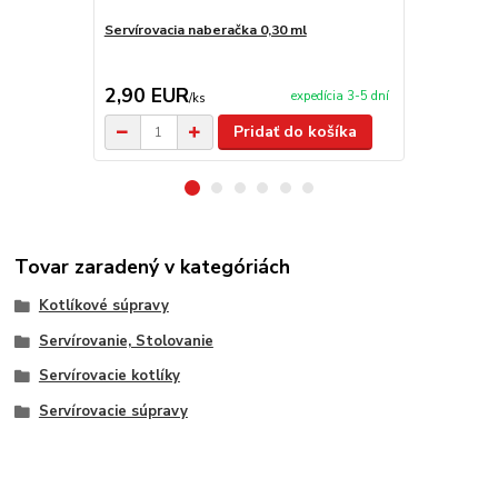
Servírovacia naberačka 0,30 ml
Antikorový k
kotlina 36 c
TOPLUX
2,90 EUR
210,00 
expedícia 3-5 dní
/
ks
Pridať do košíka
Tovar zaradený v kategóriách
Kotlíkové súpravy
Servírovanie, Stolovanie
Servírovacie kotlíky
Servírovacie súpravy