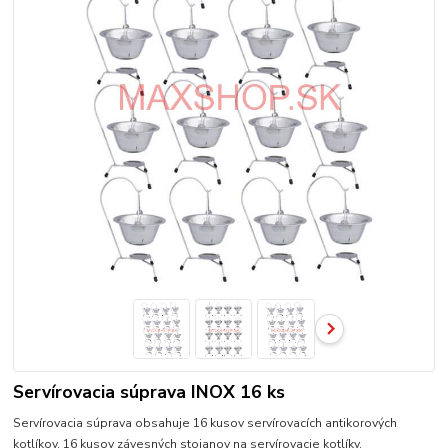
Servírovacia súprava INOX 16 ks
Servírovacia súprava obsahuje 16 kusov servírovacích antikorových
kotlíkov, 16 kusov závesných stojanov na servírovacie kotlíky.