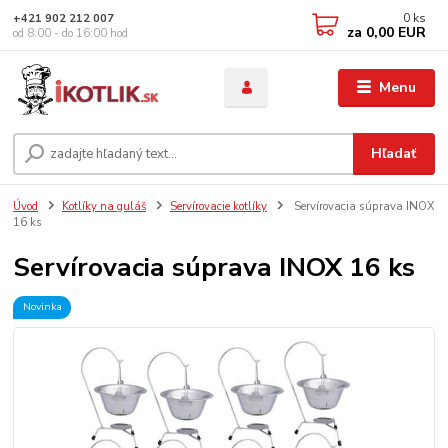
0
ks
+421 902 212 007
za
0,00 EUR
od 8:00 - do 16:00 hod
Menu
Hľadať
Úvod
Kotlíky na guláš
Servírovacie kotlíky
Servírovacia súprava INOX
16 ks
Servírovacia súprava INOX 16 ks
Novinka