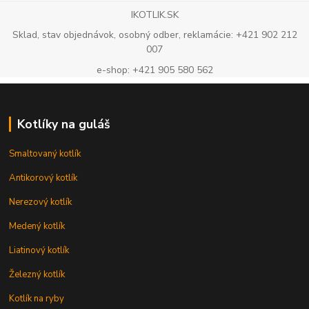
IKOTLIK.SK
Sklad, stav objednávok, osobný odber, reklamácie: +421 902 212
007
e-shop: +421 905 580 562
Kotlíky na guláš
Smaltovaný kotlík
Antikorový kotlík
Nerezový kotlík
Medený kotlík
Liatinový kotlík
Železný kotlík
Kotlík na ryby