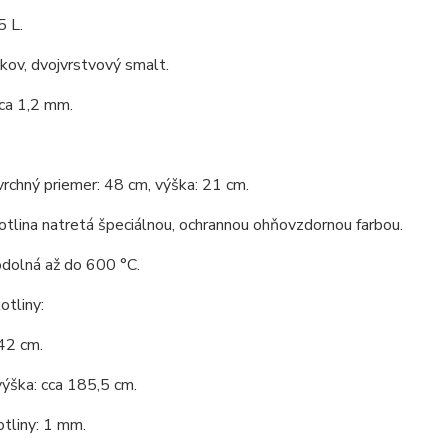
5 L.
 kov, dvojvrstvový smalt.
ca 1,2 mm.
vrchný priemer: 48 cm, výška: 21 cm.
tlina natretá špeciálnou, ochrannou ohňovzdornou farbou.
odolná až do 600 °C.
tliny:
42 cm.
ýška: cca 185,5 cm.
tliny: 1 mm.