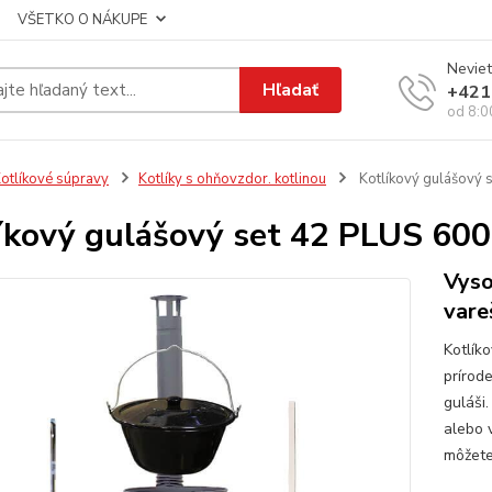
VŠETKO O NÁKUPE
Neviet
Hľadať
+421
od 8:0
otlíkové súpravy
Kotlíky s ohňovzdor. kotlinou
Kotlíkový gulášový s
íkový gulášový set 42 PLUS 600
Vyso
vare
Kotlík
prírod
guláši.
alebo v
môžete