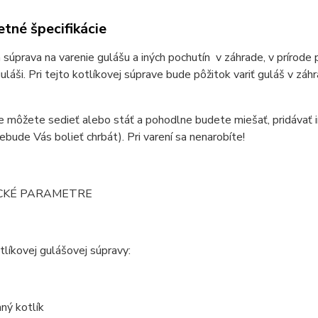
tné špecifikácie
 súprava na varenie gulášu a iných pochutín v záhrade, v prírode 
láši. Pri tejto kotlíkovej súprave bude pôžitok variť guláš v záh
ne môžete sedieť alebo stáť a pohodlne budete miešať, pridávať in
ebude Vás bolieť chrbát). Pri varení sa nenarobíte!
CKÉ PARAMETRE
líkovej gulášovej súpravy:
ný kotlík