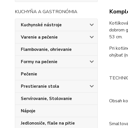
Komple
KUCHYŇA A GASTRONÓMIA
Kotlíková
Kuchynské nástroje
dobrom gu
53 cm.
Varenie a pečenie
Pri kotli
Flambovanie, ohrievanie
ohýbať (n
Formy na pečenie
Pečenie
TECHNI
Prestieranie stola
Servírovanie, Stolovanie
Obsah kot
Nápoje
Jedlonosiče, fľaše na pitie
Smaltova