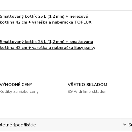
Smaltovaný kotlík 25 L (1,2 mm) + nerezová
kotlina 42 cm + vareška a naberačka TOPLUX
Smaltovaný kotlík 25 L (1,2 mm) + smaltovaná
kotlina 42 cm + vareška a naberačka Easy party
VÝHODNÉ CENY
VŠETKO SKLADOM
Kotlíky za nízke ceny
99 % držíme skladom
etné špecifikácie
S