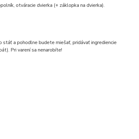
polník, otváracie dvierka (+ záklopka na dvierka).
o stáť a pohodlne budete miešať, pridávať ingrediencie
át). Pri varení sa nenarobíte!