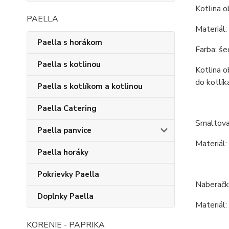
Kotlina o
PAELLA
Materiál:
Paella s horákom
Farba: še
Paella s kotlinou
Kotlina o
do kotlík
Paella s kotlíkom a kotlinou
Paella Catering
Smaltova
Paella panvice
Materiál:
Paella horáky
Pokrievky Paella
Naberačk
Doplnky Paella
Materiál:
KORENIE - PAPRIKA