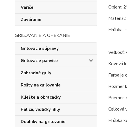
Objem: 2
Variče
Materiál:
Zaváranie
Hrúbka: c
GRILOVANIE A OPEKANIE
Grilovacie súpravy
Veľkosť: 
Grilovacie panvice
Kovová ko
Záhradné grily
Farba je 
Rošty na grilovanie
Rozmer ko
Kliešte a obracačky
Priemer: 
Celková v
Palice, vidličky, ihly
Hrúbka ko
Doplnky na grilovanie