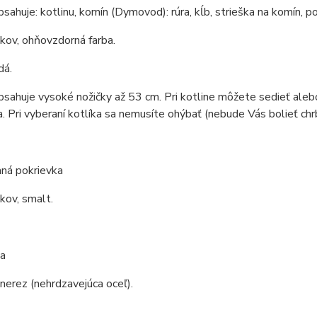
bsahuje: kotlinu, komín (Dymovod): rúra, kĺb, strieška na komín, po
 kov, ohňovzdorná farba.
dá.
bsahuje vysoké nožičky až 53 cm. Pri kotline môžete sedieť aleb
a. Pri vyberaní kotlíka sa nemusíte ohýbať (nebude Vás bolieť chrb
ná pokrievka
 kov, smalt.
a
 nerez (nehrdzavejúca oceľ).