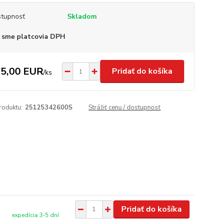
tupnosť
Skladom
 sme platcovia DPH
5,00 EUR
Pridať do košíka
/
ks
roduktu:
25125342600S
Strážiť cenu / dostupnosť
Pridať do košíka
expedícia 3-5 dní