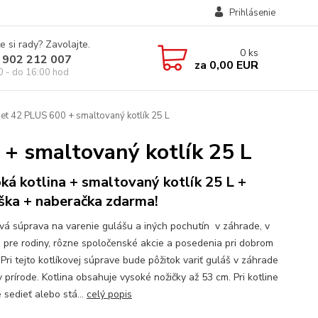
Prihlásenie
e si rady? Zavolajte.
0
ks
 902 212 007
za
0,00 EUR
0 - do 16:00 hod
et 42 PLUS 600 + smaltovaný kotlík 25 L
 + smaltovaný kotlík 25 L
ká kotlina + smaltovaný kotlík 25 L +
ška + naberačka zdarma!
ová súprava na varenie gulášu a iných pochutín v záhrade, v
e pre rodiny, rôzne spoločenské akcie a posedenia pri dobrom
 Pri tejto kotlíkovej súprave bude pôžitok variť guláš v záhrade
 prírode. Kotlina obsahuje vysoké nožičky až 53 cm. Pri kotline
 sedieť alebo stá...
celý popis