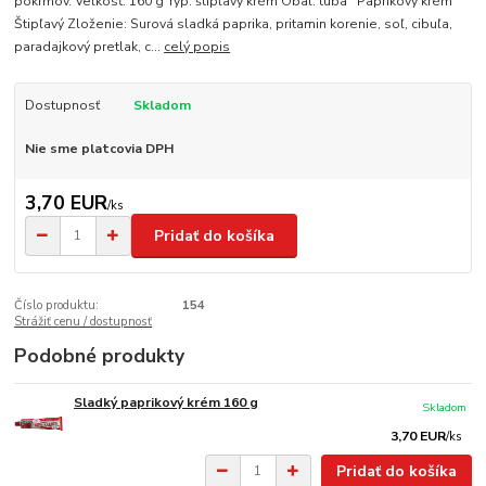
pokrmov. Veľkosť: 160 g Typ: štipľavý krém Obal: tuba Paprikový krém
Štipľavý Zloženie: Surová sladká paprika, pritamin korenie, soľ, cibuľa,
paradajkový pretlak, c...
celý popis
Dostupnosť
Skladom
Nie sme platcovia DPH
3,70 EUR
/
ks
Pridať do košíka
Číslo produktu:
154
Strážiť cenu / dostupnosť
Podobné produkty
Sladký paprikový krém 160 g
Skladom
3,70 EUR
/
ks
Pridať do košíka