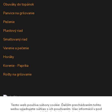
Obuváky do topánok
Panvice na grilovanie
Pečenie
Plastový riad
Smaltovaný riad
Varenie a pečenie
Horáky
Korenie - Paprika
Rošty na grilovanie
+421 902 212 007
od 8:00 - do 16:00 hod
Tento web používa súbory cookie. Ďalším prechádzaním tohto
webu vyjadrujete súhlas s ich používaním. Viac informácií v pod