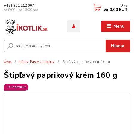
0
ks
+421 902 212 007
za
0,00 EUR
od 8:00 - do 16:00 hod
Menu
Hľadať
Úvod
Krémy, Pasty z papriky
Štipľavý paprikový krém 160 g
Štipľavý paprikový krém 160 g
TOP produkt