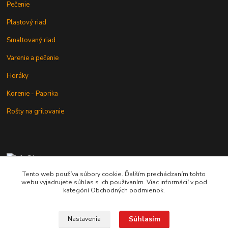
Pečenie
Plastový riad
Smaltovaný riad
Varenie a pečenie
Horáky
Korenie - Paprika
Rošty na grilovanie
+421 902 212 007
od 8:00 - do 16:00 hod
Tento web používa súbory cookie. Ďalším prechádzaním tohto
webu vyjadrujete súhlas s ich používaním. Viac informácií v pod
info@kotlik.sk
kategórií Obchodných podmienok.
Súhlasím
Nastavenia