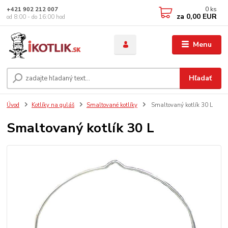
0
ks
+421 902 212 007
za
0,00 EUR
od 8:00 - do 16:00 hod
Menu
Hľadať
Úvod
Kotlíky na guláš
Smaltované kotlíky
Smaltovaný kotlík 30 L
Smaltovaný kotlík 30 L