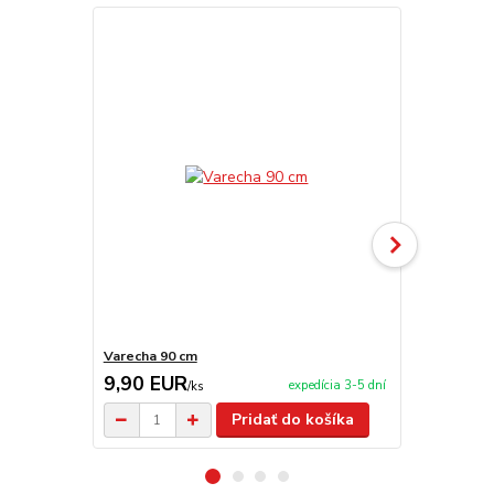
Varecha 90 cm
Kovová kotl
9,90 EUR
74,00 E
expedícia 3-5 dní
/
ks
Pridať do košíka