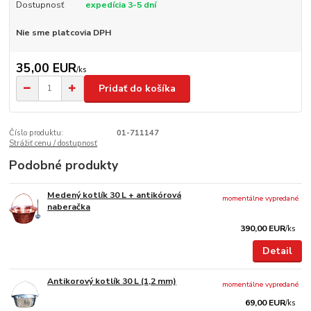
Dostupnosť
expedícia 3-5 dní
Nie sme platcovia DPH
35,00 EUR
/
ks
Pridať do košíka
Číslo produktu:
01-711147
Strážiť cenu / dostupnosť
Podobné produkty
Medený kotlík 30 L + antikórová
momentálne vypredané
naberačka
390,00 EUR
/
ks
Detail
Antikorový kotlík 30 L (1,2 mm)
momentálne vypredané
69,00 EUR
/
ks