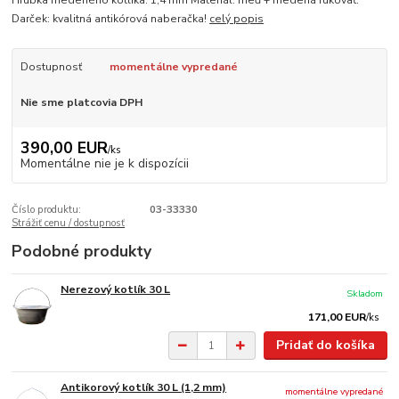
Hrúbka medeného kotlíka: 1,4 mm Materiál: meď + medená rukoväť.
Darček: kvalitná antikórová naberačka!
celý popis
Dostupnosť
momentálne vypredané
Nie sme platcovia DPH
390,00 EUR
/
ks
Momentálne nie je k dispozícii
Číslo produktu:
03-33330
Strážiť cenu / dostupnosť
Podobné produkty
Nerezový kotlík 30 L
Skladom
171,00 EUR
/
ks
Pridať do košíka
Antikorový kotlík 30 L (1,2 mm)
momentálne vypredané