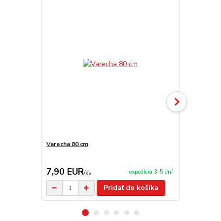
Varecha 80 cm
Antikorová 
7,90 EUR
11,90 E
expedícia 3-5 dní
/
ks
Pridať do košíka