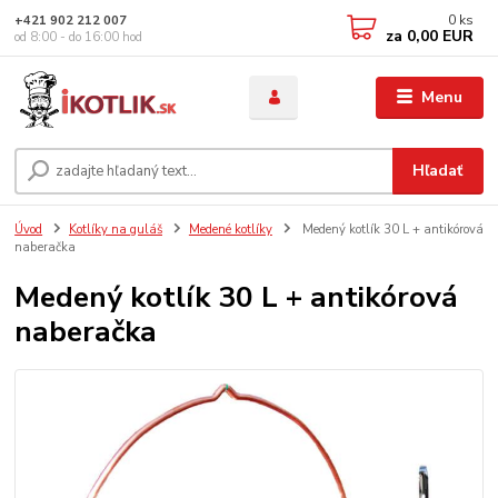
0
ks
+421 902 212 007
za
0,00 EUR
od 8:00 - do 16:00 hod
Menu
Hľadať
Úvod
Kotlíky na guláš
Medené kotlíky
Medený kotlík 30 L + antikórová
naberačka
Medený kotlík 30 L + antikórová
naberačka