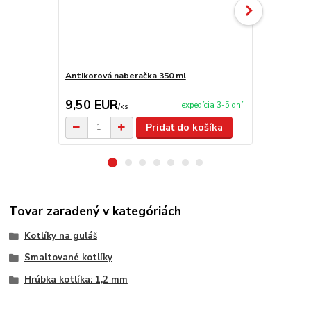
Antikorová naberačka 350 ml
Varecha 80 
9,50 EUR
7,90 EU
expedícia 3-5 dní
/
ks
Pridať do košíka
Tovar zaradený v kategóriách
Kotlíky na guláš
Smaltované kotlíky
Hrúbka kotlíka: 1,2 mm