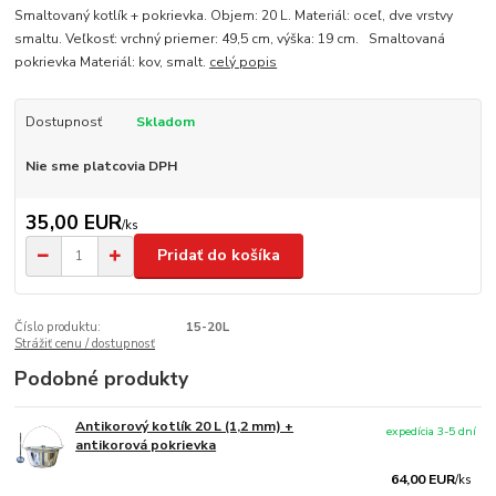
Smaltovaný kotlík + pokrievka. Objem: 20 L. Materiál: oceľ, dve vrstvy
smaltu. Veľkosť: vrchný priemer: 49,5 cm, výška: 19 cm. Smaltovaná
pokrievka Materiál: kov, smalt.
celý popis
Dostupnosť
Skladom
Nie sme platcovia DPH
35,00 EUR
/
ks
Pridať do košíka
Číslo produktu:
15-20L
Strážiť cenu / dostupnosť
Podobné produkty
Antikorový kotlík 20 L (1,2 mm) +
expedícia 3-5 dní
antikorová pokrievka
64,00 EUR
/
ks