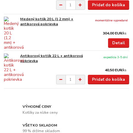
Pridať do košíka
Medený kotlík 20 L (1,2 mm) +
momentálne vypredané
antikorová pokrievka
304,00 EUR
/
ks
Detail
Antikorový kotlík 22 L + antikorová
expedícia 3-5 dní
pokrievka
40,50 EUR
/
ks
Pridať do košíka
VÝHODNÉ CENY
Kotlíky za nízke ceny
VŠETKO SKLADOM
99 % držíme skladom