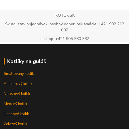
IKOTLIK.SK
Sklad, stav objednávok, osobný odber, reklamácie: +421 902 212
007
e-shop: +421 905 580 562
Kotlíky na guláš
Smaltovaný kotlík
Antikorový kotlík
Nerezový kotlík
Medený kotlík
Liatinový kotlík
Železný kotlík