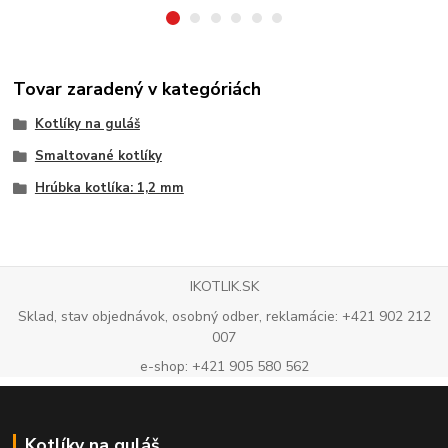
Tovar zaradený v kategóriách
Kotlíky na guláš
Smaltované kotlíky
Hrúbka kotlíka: 1,2 mm
IKOTLIK.SK
Sklad, stav objednávok, osobný odber, reklamácie: +421 902 212
007
e-shop: +421 905 580 562
Kotlíky na guláš