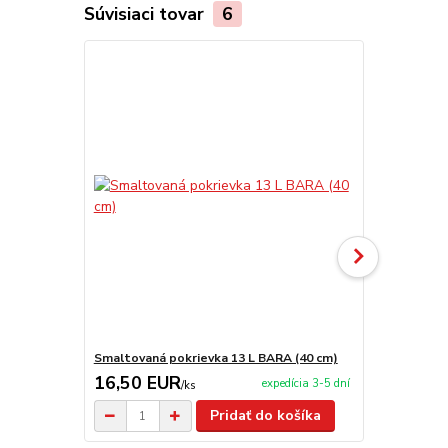
Súvisiaci tovar
6
Smaltovaná pokrievka 13 L BARA (40 cm)
Stojan s po
16,50 EUR
32,00 E
expedícia 3-5 dní
/
ks
Pridať do košíka