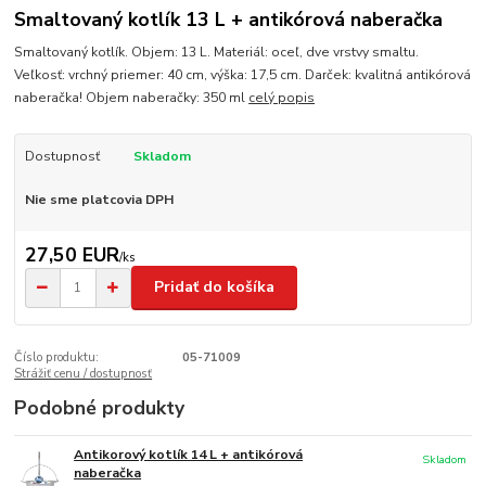
Smaltovaný kotlík 13 L + antikórová naberačka
Smaltovaný kotlík. Objem: 13 L. Materiál: oceľ, dve vrstvy smaltu.
Veľkosť: vrchný priemer: 40 cm, výška: 17,5 cm. Darček: kvalitná antikórová
naberačka! Objem naberačky: 350 ml
celý popis
Dostupnosť
Skladom
Nie sme platcovia DPH
27,50 EUR
/
ks
Pridať do košíka
Číslo produktu:
05-71009
Strážiť cenu / dostupnosť
Podobné produkty
Antikorový kotlík 14 L + antikórová
Skladom
naberačka