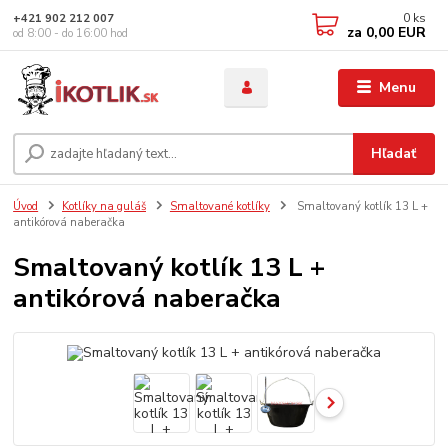
0
ks
+421 902 212 007
za
0,00 EUR
od 8:00 - do 16:00 hod
Menu
Hľadať
Úvod
Kotlíky na guláš
Smaltované kotlíky
Smaltovaný kotlík 13 L +
antikórová naberačka
Smaltovaný kotlík 13 L +
antikórová naberačka