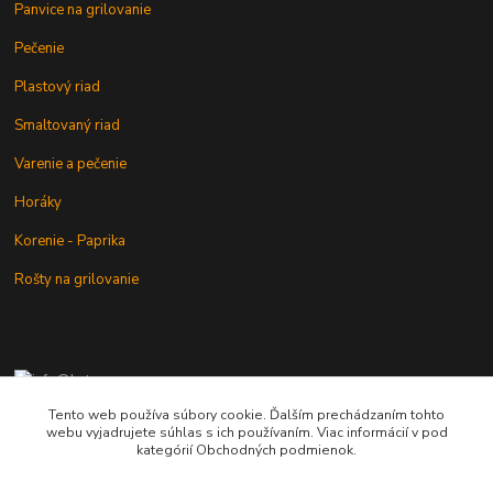
Panvice na grilovanie
Pečenie
Plastový riad
Smaltovaný riad
Varenie a pečenie
Horáky
Korenie - Paprika
Rošty na grilovanie
+421 902 212 007
od 8:00 - do 16:00 hod
Tento web používa súbory cookie. Ďalším prechádzaním tohto
webu vyjadrujete súhlas s ich používaním. Viac informácií v pod
info@kotlik.sk
kategórií Obchodných podmienok.