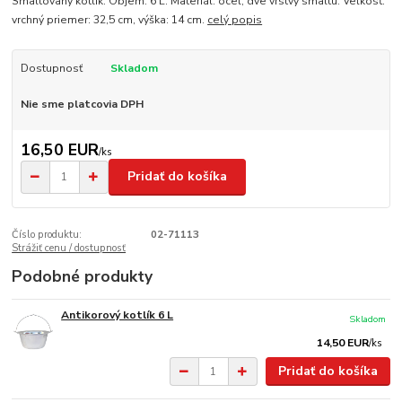
Smaltovaný kotlík. Objem: 6 L. Materiál: oceľ, dve vrstvy smaltu. Veľkosť:
vrchný priemer: 32,5 cm, výška: 14 cm.
celý popis
Dostupnosť
Skladom
Nie sme platcovia DPH
16,50 EUR
/
ks
Pridať do košíka
Číslo produktu:
02-71113
Strážiť cenu / dostupnosť
Podobné produkty
Antikorový kotlík 6 L
Skladom
14,50 EUR
/
ks
Pridať do košíka