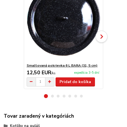
Smaltovaná pokrievka 6 L BARA (31, 5 cm)
Stojan (Troj
12,50 EUR
16,00 E
expedícia 3-5 dní
/
ks
Pridať do košíka
Tovar zaradený v kategóriách
Kotlíky na guláš