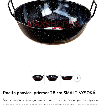
Paella panvica, priemer 28 cm SMALT VYSOKÁ
Špeciálna panvica na grilovanie mäsa, pečenie rýb, na prípravu špecialít