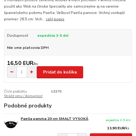
s morských plodov, zeleniny, klobás a iných pochutín. Panvicu môžete
použiť ako Wok na čínske špeciality ale samozrejme aj na varenie
španielskeho pokrmu Paella. Veľkosť Paella panvice: Vrchný vonkajší
priemer: 28,5 cm. Vrch...
celý popis
Dostupnosť
expedícia 3-5 dní
Nie sme platcovia DPH
16,50 EUR
/
ks
Pridať do košíka
Číslo produktu:
13370
Strážiť cenu / dostupnosť
Podobné produkty
Paella panvica 20 cm SMALT VYSOKÁ
expedícia 3-5 dní
13,90 EUR
/
ks