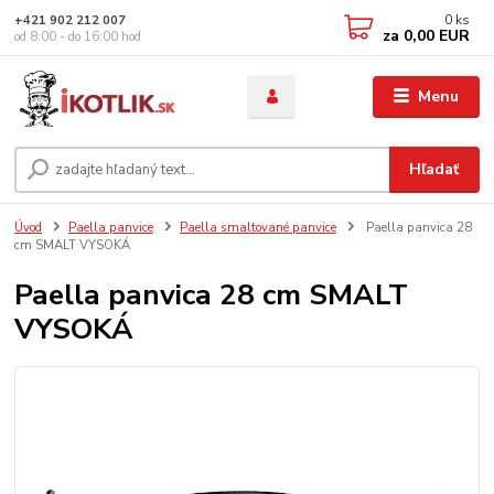
0
ks
+421 902 212 007
za
0,00 EUR
od 8:00 - do 16:00 hod
Menu
Hľadať
Úvod
Paella panvice
Paella smaltované panvice
Paella panvica 28
cm SMALT VYSOKÁ
Paella panvica 28 cm SMALT
VYSOKÁ