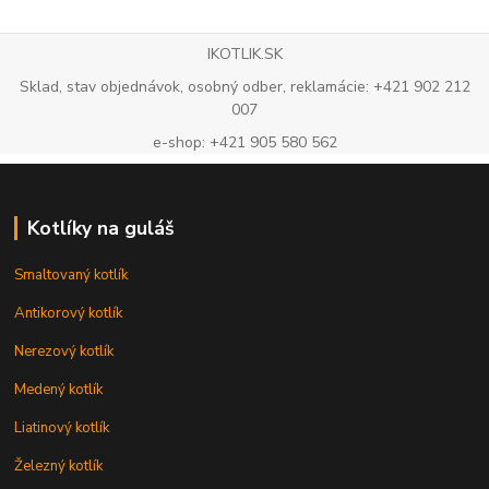
IKOTLIK.SK
Sklad, stav objednávok, osobný odber, reklamácie: +421 902 212
007
e-shop: +421 905 580 562
Kotlíky na guláš
Smaltovaný kotlík
Antikorový kotlík
Nerezový kotlík
Medený kotlík
Liatinový kotlík
Železný kotlík