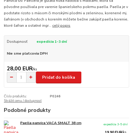
Panvica tzv. Paellera je guľatá nízka nádoba s madlami, ktorá sa
pôvodne používala pre varenie španielskeho pokrmu paella. Paella je v
podstate rizoto s mäsom či morskými plodmi a zeleninou, korenené mj.
šafránom (v obchodoch s korením môžete bežne zakúpiť paella korenie,
ktoré šafran a ostatné ingr...
celý popis
Dostupnosť
expedícia 1-3 dní
Nie sme platcovia DPH
28,00 EUR
/
ks
Pridať do košíka
Číslo produktu:
P0246
Strážiť cenu / dostupnosť
Podobné produkty
Paella panvica VACA SMALT 38 cm
expedícia 3-5 dní
19,90 EUR
/
ks