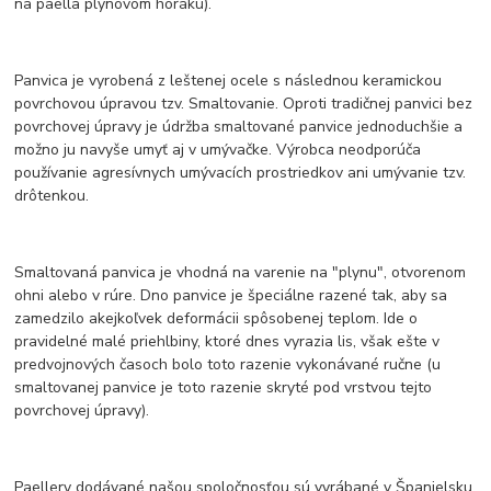
na paella plynovom horáku).
Panvica je vyrobená z leštenej ocele s následnou keramickou
povrchovou úpravou tzv. Smaltovanie. Oproti tradičnej panvici bez
povrchovej úpravy je údržba smaltované panvice jednoduchšie a
možno ju navyše umyť aj v umývačke. Výrobca neodporúča
používanie agresívnych umývacích prostriedkov ani umývanie tzv.
drôtenkou.
Smaltovaná panvica je vhodná na varenie na "plynu", otvorenom
ohni alebo v rúre. Dno panvice je špeciálne razené tak, aby sa
zamedzilo akejkoľvek deformácii spôsobenej teplom. Ide o
pravidelné malé priehlbiny, ktoré dnes vyrazia lis, však ešte v
predvojnových časoch bolo toto razenie vykonávané ručne (u
smaltovanej panvice je toto razenie skryté pod vrstvou tejto
povrchovej úpravy).
Paellery dodávané našou spoločnosťou sú vyrábané v Španielsku