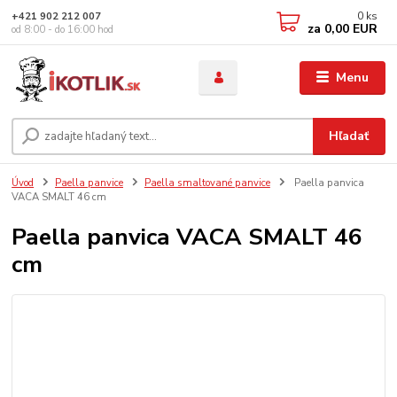
0
ks
+421 902 212 007
za
0,00 EUR
od 8:00 - do 16:00 hod
Menu
Hľadať
Úvod
Paella panvice
Paella smaltované panvice
Paella panvica
VACA SMALT 46 cm
Paella panvica VACA SMALT 46
cm