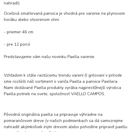
nahradí).
Oceľová smaltovaná panvica je vhodná pre varenie na plynovom
horáku alebo otvorenom ohni.
- priemer 46 cm
- pre 12 porcií
Predstavujeme vám našu novinku Paella varenie.
Vzhľadom k stále rastúcemu trendu varení či grilovaní v prírode
sme rozšírili náš sortiment o variča Paella a panvice Paellera.
Nami dodávané Paella produkty vyrába najprestížnejší výrobca
Paella potrieb na svete, spoločnosť VAELLO CAMPOS.
Pôvodná originálna paella sa pripravuje výhradne na
pomarančovom dreve (v našich podmienkach sa dá samozrejme
nahradiť akýmkoľvek iným drevom alebo pohodlne pripraviť paellu