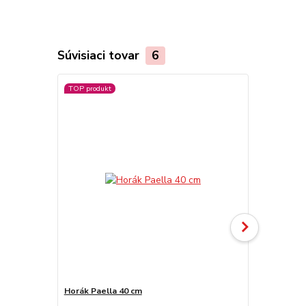
Súvisiaci tovar
6
TOP produkt
Horák Paella 40 cm
Antikorová 