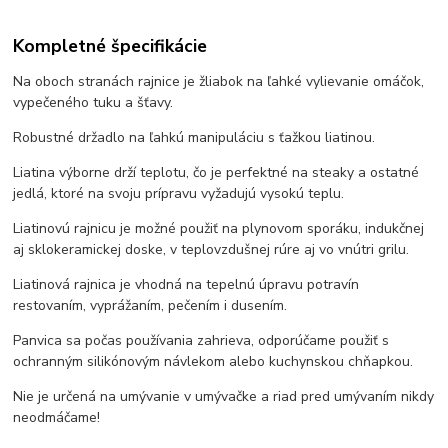
Kompletné špecifikácie
Na oboch stranách rajnice je žliabok na ľahké vylievanie omáčok,
vypečeného tuku a šťavy.
Robustné držadlo na ľahkú manipuláciu s ťažkou liatinou.
Liatina výborne drží teplotu, čo je perfektné na steaky a ostatné
jedlá, ktoré na svoju prípravu vyžadujú vysokú teplu.
Liatinovú rajnicu je možné použiť na plynovom sporáku, indukčnej
aj sklokeramickej doske, v teplovzdušnej rúre aj vo vnútri grilu.
Liatinová rajnica je vhodná na tepelnú úpravu potravín
restovaním, vyprážaním, pečením i dusením.
Panvica sa počas používania zahrieva, odporúčame použiť s
ochranným silikónovým návlekom alebo kuchynskou chňapkou.
Nie je určená na umývanie v umývačke a riad pred umývaním nikdy
neodmáčame!