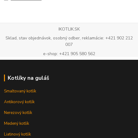
IKOTLIK.SK
Sklad, stav objednávok, osobný odber, reklamácie: +421 902 212
007
e-shop: +421 905 580 562
Kotlíky na guláš
Smaltovaný kotlík
Antikorový kotlík
Nerezový kotlík
Medený kotlík
Liatinový kotlík