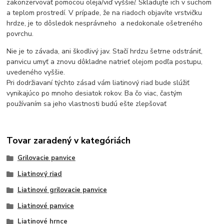
zakonzervovať pomocou oleja/viď vyššie/. Skladujte ich v suchom
a teplom prostredí. V prípade, že na riadoch objavíte vrstvičku
hrdze, je to dôsledok nesprávneho a nedokonale ošetreného
povrchu.
Nie je to závada, ani škodlivý jav. Stačí hrdzu šetrne odstrániť,
panvicu umyť a znovu dôkladne natrieť olejom podľa postupu,
uvedeného vyššie.
Pri dodržiavaní týchto zásad vám liatinový riad bude slúžiť
vynikajúco po mnoho desiatok rokov. Ba čo viac, častým
používaním sa jeho vlastnosti budú ešte zlepšovať
Tovar zaradený v kategóriách
Grilovacie panvice
Liatinový riad
Liatinové grilovacie panvice
Liatinové panvice
Liatinové hrnce