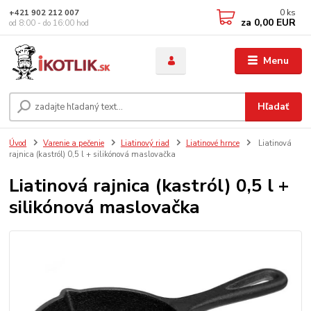
0
ks
+421 902 212 007
za
0,00 EUR
od 8:00 - do 16:00 hod
Menu
Hľadať
Úvod
Varenie a pečenie
Liatinový riad
Liatinové hrnce
Liatinová
rajnica (kastról) 0,5 l + silikónová maslovačka
Liatinová rajnica (kastról) 0,5 l +
silikónová maslovačka