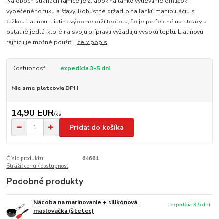
Na oboch stranách rajnice je žliabok na ľahké vylievanie omáčok,
vypečeného tuku a šťavy. Robustné držadlo na ľahkú manipuláciu s
ťažkou liatinou. Liatina výborne drží teplotu, čo je perfektné na steaky a
ostatné jedlá, ktoré na svoju prípravu vyžadujú vysokú teplu. Liatinovú
rajnicu je možné použiť...
celý popis
Dostupnosť
expedícia 3-5 dní
Nie sme platcovia DPH
14,90 EUR
/
ks
Pridať do košíka
Číslo produktu:
64661
Strážiť cenu / dostupnosť
Podobné produkty
Nádoba na marinovanie + silikónová
expedícia 3-5 dní
maslovačka (štetec)