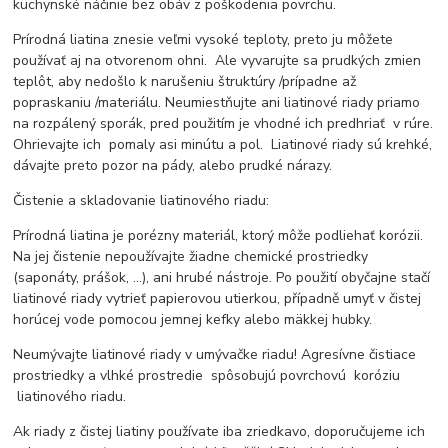
kuchynské náčinie bez obáv z poškodenia povrchu.
Prírodná liatina znesie veľmi vysoké teploty, preto ju môžete
používať aj na otvorenom ohni. Ale vyvarujte sa prudkých zmien
teplôt, aby nedošlo k narušeniu štruktúry /prípadne až
popraskaniu /materiálu. Neumiestňujte ani liatinové riady priamo
na rozpálený sporák, pred použitím je vhodné ich predhriať v rúre.
Ohrievajte ich pomaly asi minútu a pol. Liatinové riady sú krehké,
dávajte preto pozor na pády, alebo prudké nárazy.
Čistenie a skladovanie liatinového riadu:
Prírodná liatina je porézny materiál, ktorý môže podliehať korózii.
Na jej čistenie nepoužívajte žiadne chemické prostriedky
(saponáty, prášok, ...), ani hrubé nástroje. Po použití obyčajne stačí
liatinové riady vytrieť papierovou utierkou, případně umyť v čistej
horúcej vode pomocou jemnej kefky alebo mäkkej hubky.
Neumývajte liatinové riady v umývačke riadu! Agresívne čistiace
prostriedky a vlhké prostredie spôsobujú povrchovú koróziu
liatinového riadu.
Ak riady z čistej liatiny používate iba zriedkavo, doporučujeme ich