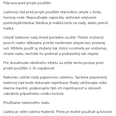
Príprava pred prvým použitím :
Liatinový riad pred prvým použitím starostlivo umyte v čistej,
horúcej vode. Nepoužívajte saponáty, anihrubé umývacie
pomôcky/drôtenka/. Ideálna je mäkká kefa na riady, alebo jemná
hubka.
Umyté liatinové riady ihneď poriadne osušte. Potom vnútorný
povrch riadov dôkladne potrite rastlinným olejom bez pridanej
soli. Môžete použiť aj stužený tuk, ktorý rozotriete po vnútornej
strane riadu, necháte ho prehriať a prebytočný tuk zlejete.
Pre dosiahnutie ideálneho efektu sa môže tento postup pred
prvým použitím 2-3x zopakovať.
Nakoniec vytrite riady papierovou utierkou. Správne pripravený
liatinový riad bude dokonale nepriľnavý. Riady udržiavajte stále
mierne mastné, podporujete tým ich nepriľnavosť a zároveň
zabránite prípadnému vzniku korózie.
Používanie liatinového riadu:
Liatina je veľmi odolný materiál. Preto je možné používať aj kovové