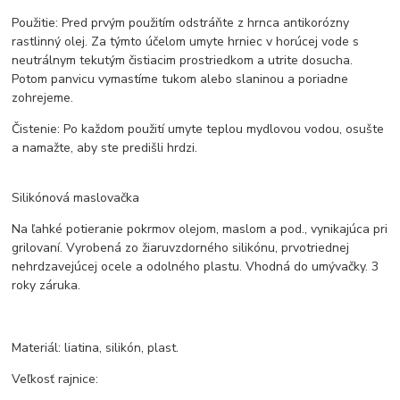
Použitie: Pred prvým použitím odstráňte z hrnca antikorózny
rastlinný olej. Za týmto účelom umyte hrniec v horúcej vode s
neutrálnym tekutým čistiacim prostriedkom a utrite dosucha.
Potom panvicu vymastíme tukom alebo slaninou a poriadne
zohrejeme.
Čistenie: Po každom použití umyte teplou mydlovou vodou, osušte
a namažte, aby ste predišli hrdzi.
Silikónová maslovačka
Na ľahké potieranie pokrmov olejom, maslom a pod., vynikajúca pri
grilovaní. Vyrobená zo žiaruvzdorného silikónu, prvotriednej
nehrdzavejúcej ocele a odolného plastu. Vhodná do umývačky. 3
roky záruka.
Materiál: liatina, silikón, plast.
Veľkosť rajnice: