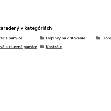
zaradený v kategóriách
vacie panvice
Doplnky na grilovanie
Dopl
vé a železné panvice
Kastróle