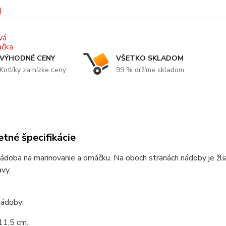
VÝHODNÉ CENY
VŠETKO SKLADOM
Kotlíky za nízke ceny
99 % držíme skladom
tné špecifikácie
ádoba na marinovanie a omáčku. Na oboch stranách nádoby je žli
avy.
nádoby:
11,5 cm.