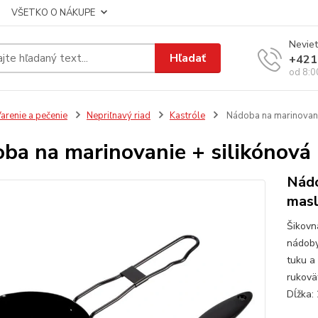
VŠETKO O NÁKUPE
Neviet
Hľadať
+421
od 8:0
arenie a pečenie
Nepriľnavý riad
Kastróle
Nádoba na marinovanie
ba na marinovanie + silikónová 
Nádo
masl
Šikovn
nádoby
tuku a
rukovä
Dĺžka: 