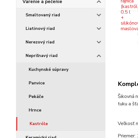
Varenie a pečenie
Smaltovaný riad
Liatinový riad
Nerezový riad
Nepriľnavý riad
Kuchynské súpravy
Komple
Panvice
Šikovná n
Pekáče
tuku a šť
Hrnce
Veľkosť 
Kastróle
Priemer: 
Keramický riad