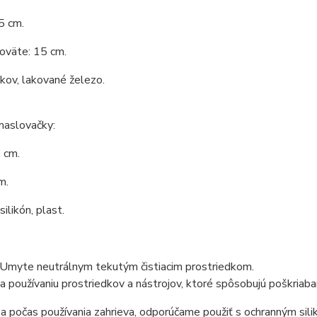
5 cm.
oväte: 15 cm.
 kov, lakované železo.
maslovačky:
 cm.
m.
silikón, plast.
: Umyte neutrálnym tekutým čistiacim prostriedkom.
a používaniu prostriedkov a nástrojov, ktoré spôsobujú poškriaban
a počas používania zahrieva, odporúčame použiť s ochranným si