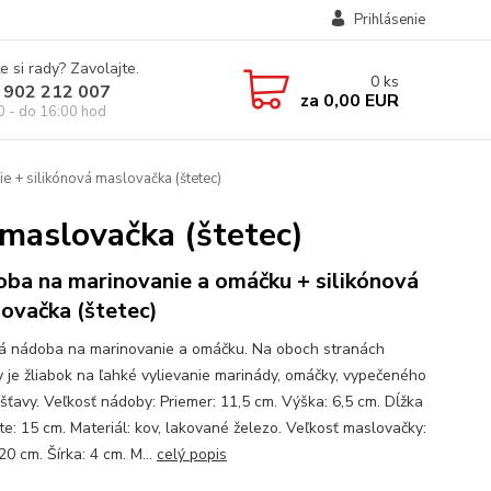
Prihlásenie
e si rady? Zavolajte.
0
ks
 902 212 007
za
0,00 EUR
0 - do 16:00 hod
 + silikónová maslovačka (štetec)
maslovačka (štetec)
ba na marinovanie a omáčku + silikónová
ovačka (štetec)
á nádoba na marinovanie a omáčku. Na oboch stranách
 je žliabok na ľahké vylievanie marinády, omáčky, vypečeného
 šťavy. Veľkosť nádoby: Priemer: 11,5 cm. Výška: 6,5 cm. Dĺžka
te: 15 cm. Materiál: kov, lakované železo. Veľkosť maslovačky:
20 cm. Šírka: 4 cm. M...
celý popis