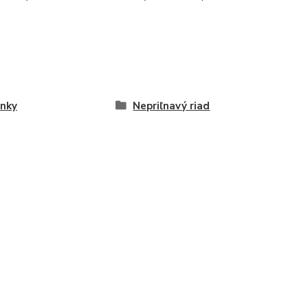
nky
Nepriľnavý riad