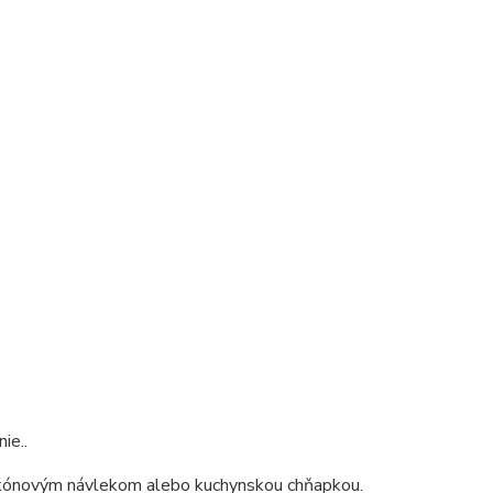
ie..
likónovým návlekom alebo kuchynskou chňapkou.