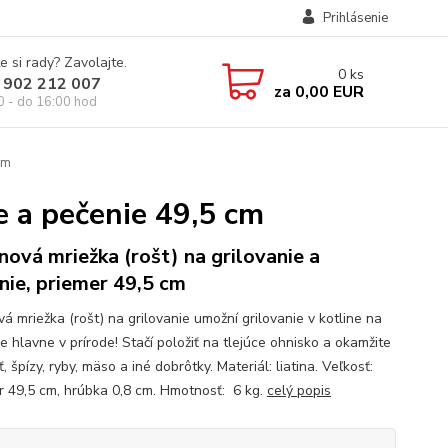
Prihlásenie
e si rady? Zavolajte.
0
ks
 902 212 007
za
0,00 EUR
0 - do 16:00 hod
cm
ie a pečenie 49,5 cm
inová mriežka (rošt) na grilovanie a
nie, priemer 49,5 cm
vá mriežka (rošt) na grilovanie umožní grilovanie v kotline na
le hlavne v prírode! Stačí položiť na tlejúce ohnisko a okamžite
ť, špízy, ryby, mäso a iné dobrôtky. Materiál: liatina. Veľkosť:
r 49,5 cm, hrúbka 0,8 cm. Hmotnosť: 6 kg.
celý popis