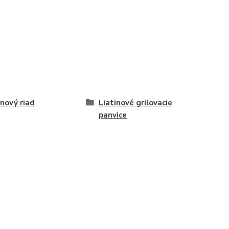
inový riad
Liatinové grilovacie
panvice