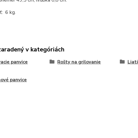
: 6 kg.
zaradený v kategóriách
vacie panvice
Rošty na grilovanie
Liat
nové panvice