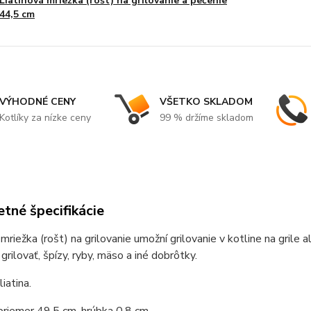
Liatinová mriežka (rošt) na grilovanie a pečenie
44,5 cm
VÝHODNÉ CENY
VŠETKO SKLADOM
Kotlíky za nízke ceny
99 % držíme skladom
tné špecifikácie
 mriežka (rošt) na grilovanie umožní grilovanie v kotline na grile a
grilovať, špízy, ryby, mäso a iné dobrôtky.
liatina.
priemer 49,5 cm, hrúbka 0,8 cm.