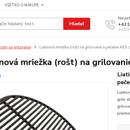
VŠETKO O NÁKUPE
Neviet
Hľadať
+421
od 8:0
ošty na grilovanie
Liatinová mriežka (rošt) na grilovanie a pečenie 49,5 
inová mriežka (rošt) na grilovan
Liat
peče
Liatino
grile a
grilova
prieme