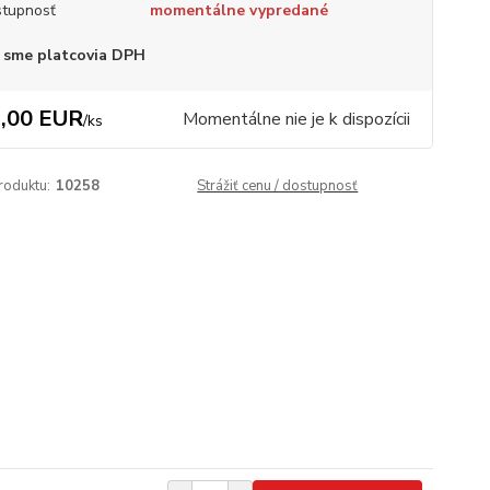
tupnosť
momentálne vypredané
 sme platcovia DPH
,00 EUR
Momentálne nie je k dispozícii
/
ks
roduktu:
10258
Strážiť cenu / dostupnosť