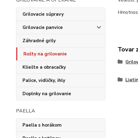
GRILOVANIE A OPEKANIE
Hmotnosť
Grilovacie súpravy
Grilovacie panvice
Záhradné grily
Tovar 
Rošty na grilovanie
Grilo
Kliešte a obracačky
Liati
Palice, vidličky, ihly
Doplnky na grilovanie
PAELLA
Paella s horákom