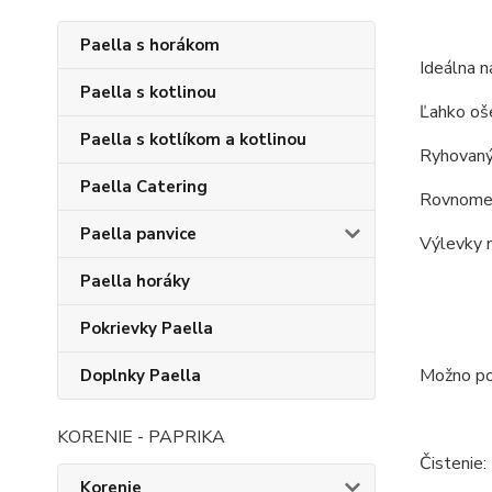
Paella s horákom
Ideálna na
Paella s kotlinou
Ľahko oše
Paella s kotlíkom a kotlinou
Ryhovaný 
Paella Catering
Rovnomern
Paella panvice
Výlevky n
Paella horáky
Pokrievky Paella
Možno pou
Doplnky Paella
KORENIE - PAPRIKA
Čistenie:
Korenie