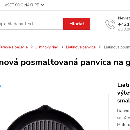
VŠETKO O NÁKUPE
Neviet
Hľadať
+421
od 8:0
arenie a pečenie
Liatinový riad
Liatinové panvice
Liatinová posm
inová posmaltovaná panvica na g
Liat
výle
sma
Liatino
smažen
Materi