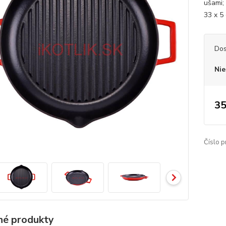
ušami;
33 x 5
Dos
Nie
35
Číslo p
é produkty