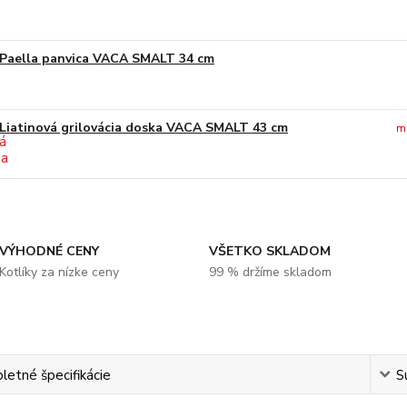
Paella panvica VACA SMALT 34 cm
Liatinová grilovácia doska VACA SMALT 43 cm
m
VÝHODNÉ CENY
VŠETKO SKLADOM
Kotlíky za nízke ceny
99 % držíme skladom
etné špecifikácie
S