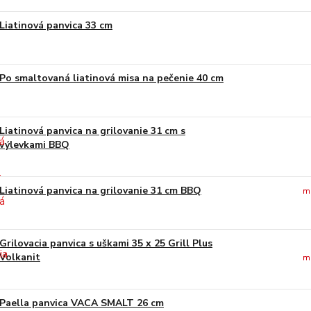
Liatinová panvica 33 cm
Po smaltovaná liatinová misa na pečenie 40 cm
Liatinová panvica na grilovanie 31 cm s
výlevkami BBQ
Liatinová panvica na grilovanie 31 cm BBQ
m
Grilovacia panvica s uškami 35 x 25 Grill Plus
Volkanit
m
Paella panvica VACA SMALT 26 cm