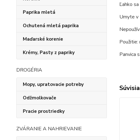
Ľahko sa
Paprika mletá
Umyte v t
Ochutená mletá paprika
Nepoužíva
Maďarské korenie
Použitie:
Krémy, Pasty z papriky
Panvica s
DROGÉRIA
Mopy, upratovacie potreby
Súvisia
Odžmolkovače
Pracie prostriedky
ZVÁRANIE A NAHRIEVANIE