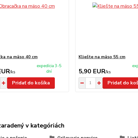
ka na mäso 40 cm
Kliešte na mäso 55 cm
expedícia 3-5
exp
EUR
5,90 EUR
dní
/
ks
/
ks
Pridať do košíka
Pridať do ko
zaradený v kategóriách
ie a pečenie
Grilovacie panvice
Liat