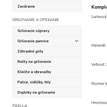
Komple
Zaváranie
Liatinová
GRILOVANIE A OPEKANIE
Grilovacie súpravy
Grilovacie panvice
Materiál:
Záhradné grily
Rošty na grilovanie
Veľkosť: 
Kliešte a obracačky
Palice, vidličky, ihly
Rozmer k
Doplnky na grilovanie
Hmotnosť
PAELLA