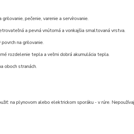
 grilovanie, pečenie, varenie a servírovanie.
trovateľná a pevná vnútorná a vonkajšia smaltovaná vrstva.
povrch na grilovanie.
é rozdelenie tepla a veľmi dobrá akumulácia tepla.
a oboch stranách.
žiť: na plynovom alebo elektrickom sporáku - v rúre. Nepoužívajt