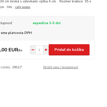
 34 cm široká s výlevkami; výška 4 cm. Rozmer krabice: 35 x
 cm Hm...
celý popis
tupnosť
expedícia 3-5 dní
 sme platcovia DPH
,00 EUR
Pridať do košíka
/
ks
roduktu:
28117
Strážiť cenu / dostupnosť