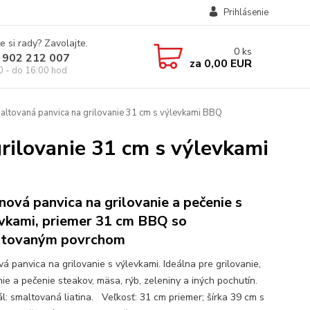
Prihlásenie
e si rady? Zavolajte.
0
ks
 902 212 007
za
0,00 EUR
0 - do 16:00 hod
altovaná panvica na grilovanie 31 cm s výlevkami BBQ
rilovanie 31 cm s výlevkami
inová panvica na grilovanie a pečenie s
vkami, priemer 31 cm BBQ so
ltovaným povrchom
vá panvica na grilovanie s výlevkami. Ideálna pre grilovanie,
ie a pečenie steakov, mäsa, rýb, zeleniny a iných pochutín.
ál: smaltovaná liatina. Veľkosť: 31 cm priemer; šírka 39 cm s