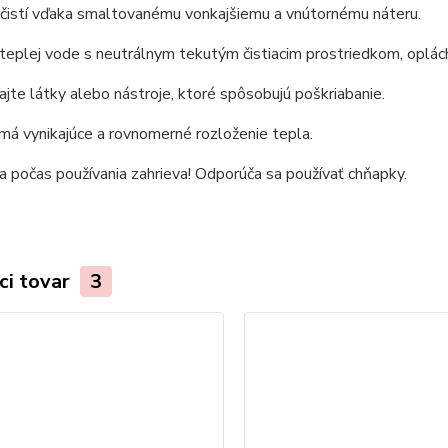
 čistí vďaka smaltovanému vonkajšiemu a vnútornému náteru.
eplej vode s neutrálnym tekutým čistiacim prostriedkom, oplác
jte látky alebo nástroje, ktoré spôsobujú poškriabanie.
 má vynikajúce a rovnomerné rozloženie tepla.
a počas používania zahrieva! Odporúča sa používať chňapky.
ci tovar
3