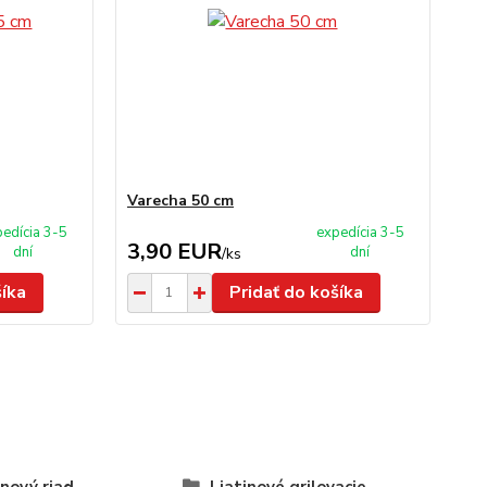
Varecha 50 cm
edícia 3-5
expedícia 3-5
3,90 EUR
dní
dní
/
ks
šíka
Pridať do košíka
inový riad
Liatinové grilovacie