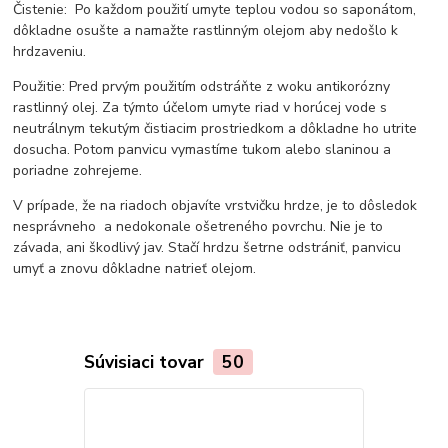
Čistenie: Po každom použití umyte teplou vodou so saponátom,
dôkladne osušte a namažte rastlinným olejom aby nedošlo k
hrdzaveniu.
Použitie: Pred prvým použitím odstráňte z woku antikorózny
rastlinný olej. Za týmto účelom umyte riad v horúcej vode s
neutrálnym tekutým čistiacim prostriedkom a dôkladne ho utrite
dosucha. Potom panvicu vymastíme tukom alebo slaninou a
poriadne zohrejeme.
V prípade, že na riadoch objavíte vrstvičku hrdze, je to dôsledok
nesprávneho a nedokonale ošetreného povrchu. Nie je to
závada, ani škodlivý jav. Stačí hrdzu šetrne odstrániť, panvicu
umyť a znovu dôkladne natrieť olejom.
Súvisiaci tovar
50