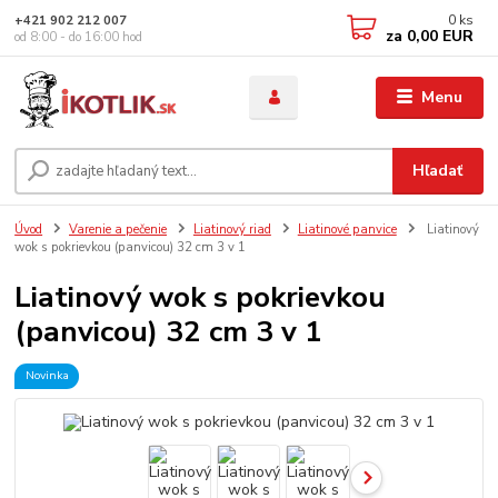
0
ks
+421 902 212 007
za
0,00 EUR
od 8:00 - do 16:00 hod
Menu
Hľadať
Úvod
Varenie a pečenie
Liatinový riad
Liatinové panvice
Liatinový
wok s pokrievkou (panvicou) 32 cm 3 v 1
Liatinový wok s pokrievkou
(panvicou) 32 cm 3 v 1
Novinka