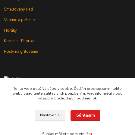
Smaltovaný riad
Varenie a pečenie
Horáky
Korenie - Paprika
Rošty na grilovanie
+421 902 212 007
od 8:00 - do 16:00 hod
Tento web používa súbory cookie. Ďalším prechádzaním tohto
webu vyjadrujete súhlas s ich používaním. Viac informácií v pod
info@kotlik.sk
kategórií Obchodných podmienok.
Súhlasím
Nastavenia
Copyright © 2017-2027 MACSHOP.SK, všetky práva vyhradené..
Súhlas môžete odmietnuť
tu
.