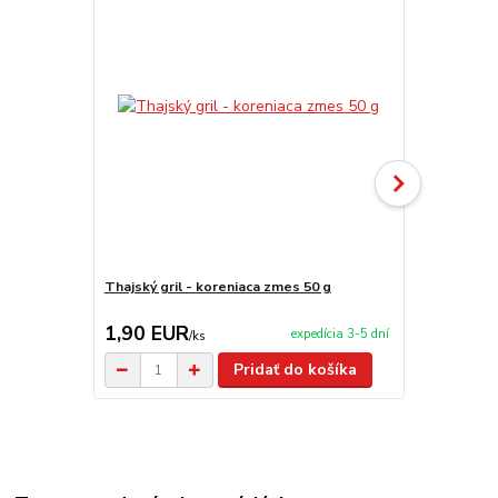
Thajský gril - koreniaca zmes 50 g
Zlaté kurča 
1,90 EUR
1,90 EU
expedícia 3-5 dní
/
ks
Pridať do košíka