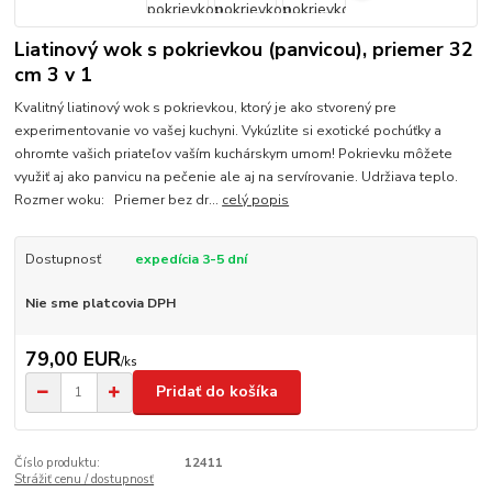
Liatinový wok s pokrievkou (panvicou), priemer 32
cm 3 v 1
Kvalitný liatinový wok s pokrievkou, ktorý je ako stvorený pre
experimentovanie vo vašej kuchyni. Vykúzlite si exotické pochúťky a
ohromte vašich priateľov vaším kuchárskym umom! Pokrievku môžete
využiť aj ako panvicu na pečenie ale aj na servírovanie. Udržiava teplo.
Rozmer woku: Priemer bez dr...
celý popis
Dostupnosť
expedícia 3-5 dní
Nie sme platcovia DPH
79,00 EUR
/
ks
Pridať do košíka
Číslo produktu:
12411
Strážiť cenu / dostupnosť