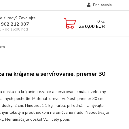
Prihlásenie
e si rady? Zavolajte.
0
ks
 902 212 007
za
0,00 EUR
0 - do 16:00 hod
 cm
a na krájanie a servírovanie, priemer 30
á doska na krájanie, rezanie a servírovanie mäsa, zeleniny,
a iných pochutín. Materiál: drevo. Veľkosť: priemer 30 cm.
 dosky: 2 cm. Hmotnosť: 1 kg. Farba: prírodná. Umývajte
lnym tekutým prostriedkom na umývanie riadu. Nepoužívajte
ky. Nenamáčajte dosku! Vz...
celý popis