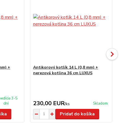
 mm) +
Antikorový kotlík 14 L (0,8 mm) +
Gu
nerezová kotlina 36 cm LUXUS
edícia 3-5
230,00 EUR
1
dní
Skladom
/
ks
šíka
Pridať do košíka