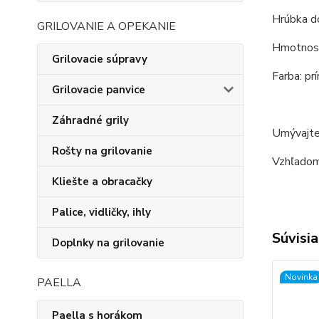
Hrúbka d
GRILOVANIE A OPEKANIE
Hmotnosť
Grilovacie súpravy
Farba: prí
Grilovacie panvice
Záhradné grily
Umývajte
Rošty na grilovanie
Vzhľadom 
Kliešte a obracačky
Palice, vidličky, ihly
Súvisia
Doplnky na grilovanie
Novinka
PAELLA
Paella s horákom