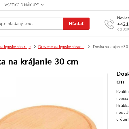
VŠETKO O NÁKUPE
Neviet
Hľadať
+421
od 8:0
uchynské nástroje
Drevené kuchynské náradie
Doska na krájanie 30
a na krájanie 30 cm
Dosk
cm
Kvalitn
ovocia 
Hrúbka
neutrá
drôten