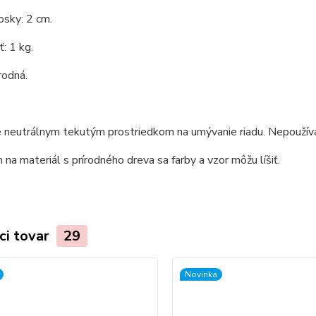
osky: 2 cm.
: 1 kg.
rodná.
 neutrálnym tekutým prostriedkom na umývanie riadu. Nepoužíva
na materiál s prírodného dreva sa farby a vzor môžu líšiť.
ci tovar
29
Novinka