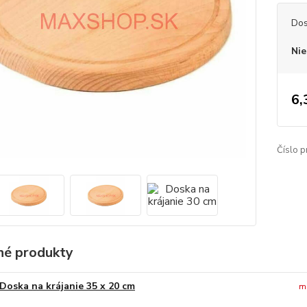
Dos
Nie
6,
Číslo p
é produkty
Doska na krájanie 35 x 20 cm
m