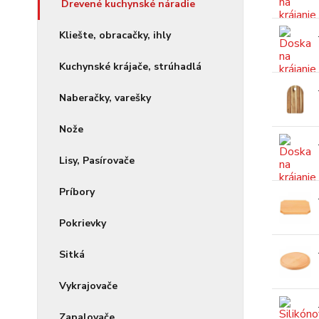
Drevené kuchynské náradie
Kliešte, obracačky, ihly
Kuchynské krájače, strúhadlá
Naberačky, varešky
Nože
Lisy, Pasírovače
Príbory
Pokrievky
Sitká
Vykrajovače
Zapalovače