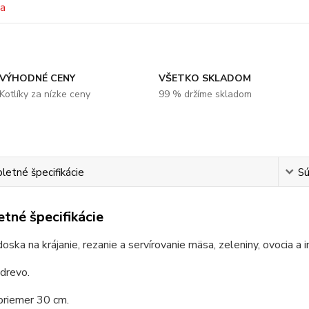
VÝHODNÉ CENY
VŠETKO SKLADOM
Kotlíky za nízke ceny
99 % držíme skladom
etné špecifikácie
Sú
tné špecifikácie
doska na krájanie, rezanie a servírovanie mäsa, zeleniny, ovocia a i
 drevo.
priemer 30 cm.