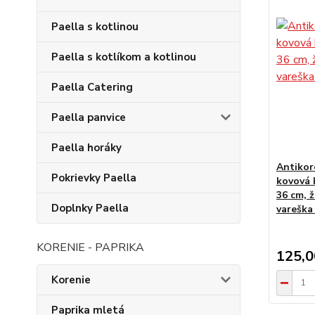
Paella s kotlinou
Paella s kotlíkom a kotlinou
Paella Catering
Paella panvice
Paella horáky
Antikor
Pokrievky Paella
kovová 
36 cm, 
Doplnky Paella
vareška
KORENIE - PAPRIKA
125,
Korenie
Paprika mletá