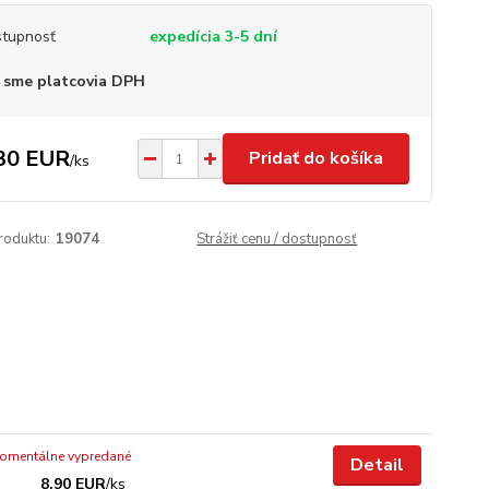
tupnosť
expedícia 3-5 dní
 sme platcovia DPH
30 EUR
Pridať do košíka
/
ks
roduktu:
19074
Strážiť cenu / dostupnosť
omentálne vypredané
Detail
8,90 EUR
/
ks