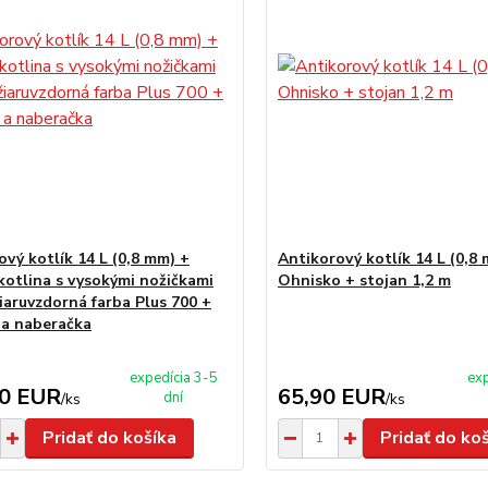
ový kotlík 14 L (0,8 mm) +
Antikorový kotlík 14 L (0,8
kotlina s vysokými nožičkami
Ohnisko + stojan 1,2 m
žiaruvzdorná farba Plus 700 +
 a naberačka
expedícia 3-5
exp
00 EUR
65,90 EUR
dní
/
ks
/
ks
Pridať do košíka
Pridať do ko