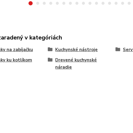
zaradený v kategóriách
ky na zabíjačku
Kuchynské nástroje
Serv
ky ku kotlíkom
Drevené kuchynské
náradie