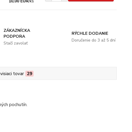
10,00 EUR
/
ks
ZÁKAZNÍCKA
RÝCHLE DODANIE
PODPORA
Doručenie do 3 až 5 dní
Stačí zavolať
visiaci tovar
29
ných pochutín.