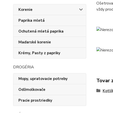
Ošetrovan
vždy prod
Korenie
Paprika mletá
Ochutená mletá paprika
Maďarské korenie
Krémy, Pasty z papriky
DROGÉRIA
Mopy, upratovacie potreby
Tovar 
Odžmolkovače
Kotlí
Pracie prostriedky