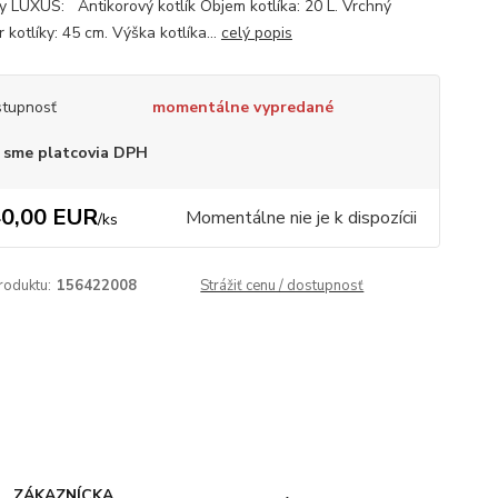
y LUXUS: Antikorový kotlík Objem kotlíka: 20 L. Vrchný
 kotlíky: 45 cm. Výška kotlíka...
celý popis
tupnosť
momentálne vypredané
 sme platcovia DPH
0,00 EUR
Momentálne nie je k dispozícii
/
ks
roduktu:
156422008
Strážiť cenu / dostupnosť
ZÁKAZNÍCKA