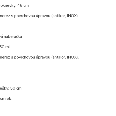
pokrievky: 46 cm
 nerez s povrchovou úpravou (antikor, INOX).
vá naberačka
50 ml.
 nerez s povrchovou úpravou (antikor, INOX).
rešky: 50 cm
 smrek.