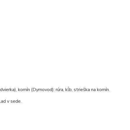
dvierka), komín (Dymovod): rúra, kĺb, strieška na komín.
lad v sede.