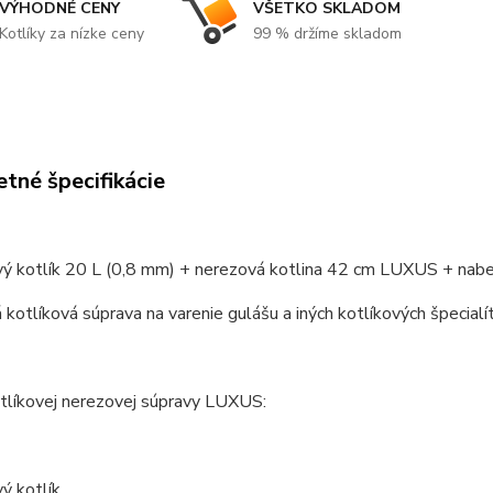
VÝHODNÉ CENY
VŠETKO SKLADOM
Kotlíky za nízke ceny
99 % držíme skladom
tné špecifikácie
vý kotlík 20 L (0,8 mm) + nerezová kotlina 42 cm LUXUS + nabe
kotlíková súprava na varenie gulášu a iných kotlíkových špecialít
tlíkovej nerezovej súpravy LUXUS:
ý kotlík