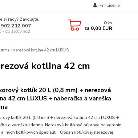
Prihlásenie
e si rady? Zavolajte.
0
ks
 902 212 007
za
0,00 EUR
0 - do 16:00 hod
,8 mm) + nerezová kotlina 42 cm LUXUS
erezová kotlina 42 cm
korový kotlík 20 L (0,8 mm) + nerezová
ina 42 cm LUXUS + naberačka a vareška
rma
rový kotlík 20 L (0,8 mm) + nerezová kotlina 42 cm LUXUS +
čka a vareška zdarma. Nerezová kotlíková súprava na varenie
 a iných kotlíkových špecialít. Obsah kotlíkovej nerezovej