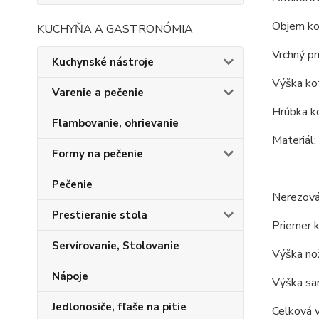
Objem kot
KUCHYŇA A GASTRONÓMIA
Vrchný pr
Kuchynské nástroje
Výška kot
Varenie a pečenie
Hrúbka ko
Flambovanie, ohrievanie
Materiál:
Formy na pečenie
Pečenie
Nerezová
Prestieranie stola
Priemer k
Servírovanie, Stolovanie
Výška nož
Nápoje
Výška sam
Jedlonosiče, fľaše na pitie
Celková v