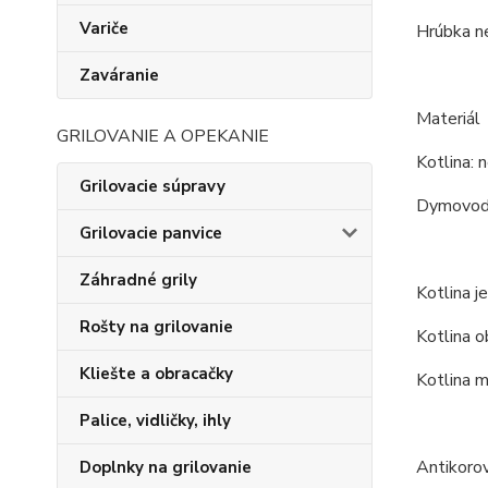
Variče
Hrúbka ne
Zaváranie
Materiál
GRILOVANIE A OPEKANIE
Kotlina: n
Grilovacie súpravy
Dymovod:
Grilovacie panvice
Záhradné grily
Kotlina j
Rošty na grilovanie
Kotlina o
Kliešte a obracačky
Kotlina m
Palice, vidličky, ihly
Antikoro
Doplnky na grilovanie