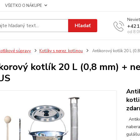
VŠETKO O NÁKUPE
Neviet
Hľadať
+421
od 8:0
otlíkové súpravy
Kotlíky s nerez. kotlinou
Antikorový kotlík 20 L (0
korový kotlík 20 L (0,8 mm) + n
US
Anti
kotl
zda
Antiko
nabera
gulášu