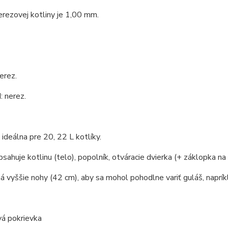
rezovej kotliny je 1,00 mm.
erez.
 nerez.
e ideálna pre 20, 22 L kotlíky.
bsahuje kotlinu (telo), popolník, otváracie dvierka (+ záklopka na 
á vyššie nohy (42 cm), aby sa mohol pohodlne variť guláš, naprík
vá pokrievka