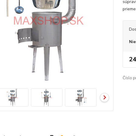
súprav
priemer
Dos
Nie
24
Číslo p