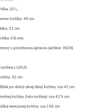
líka: 20 L.
iemer kotlíky: 45 cm.
líka: 21 cm.
tlíka: 0,8 mm.
 nerez s povrchovou úpravou (antikor, INOX).
 kotlina LUXUS
otliny: 42 cm.
ičiek po dolný okraj (dno) kotliny: cca 42 cm.
otnej kotliny (telo kotliny): cca 42,5 cm.
ýška nerezovej kotliny: cca 156 cm.