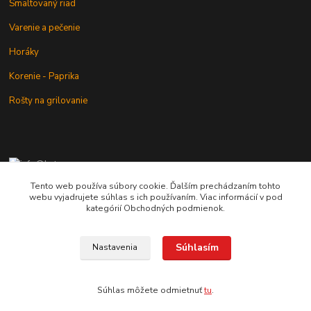
Smaltovaný riad
Varenie a pečenie
Horáky
Korenie - Paprika
Rošty na grilovanie
+421 902 212 007
od 8:00 - do 16:00 hod
Tento web používa súbory cookie. Ďalším prechádzaním tohto
webu vyjadrujete súhlas s ich používaním. Viac informácií v pod
info@kotlik.sk
kategórií Obchodných podmienok.
Súhlasím
Nastavenia
Copyright © 2017-2027 MACSHOP.SK, všetky práva vyhradené..
Súhlas môžete odmietnuť
tu
.
Vytvorené na
Eshop-rychlo.sk