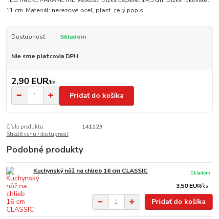
TECHNICKÉ PARAMETRE Veľkosť: Dĺžka čepele: 14,5 cm. Dĺžka rukoväte:
11 cm. Materiál: nerezové oceľ, plast.
celý popis
Dostupnosť
Skladom
Nie sme platcovia DPH
2,90 EUR
/
ks
Pridať do košíka
Číslo produktu:
141129
Strážiť cenu / dostupnosť
Podobné produkty
Kuchynský nôž na chlieb 16 cm CLASSIC
Skladom
3,50 EUR
/
ks
Pridať do košíka