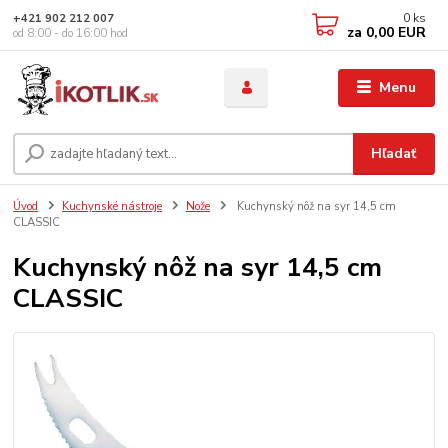
0
ks
+421 902 212 007
za
0,00 EUR
od 8:00 - do 16:00 hod
Menu
Hľadať
Úvod
Kuchynské nástroje
Nože
Kuchynský nôž na syr 14,5 cm
CLASSIC
Kuchynský nôž na syr 14,5 cm
CLASSIC