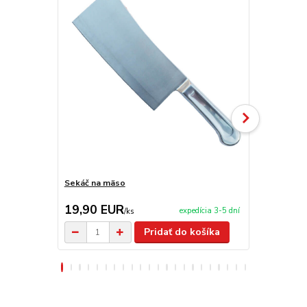
Sekáč na mäso
V-krájač - Bi
19,90 EUR
19,90 E
expedícia 3-5 dní
/
ks
Pridať do košíka