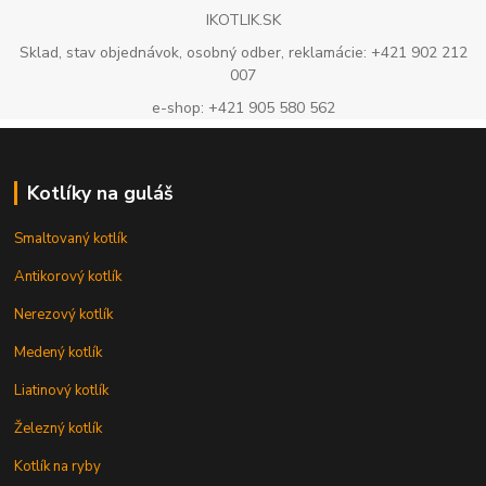
IKOTLIK.SK
Sklad, stav objednávok, osobný odber, reklamácie: +421 902 212
007
e-shop: +421 905 580 562
Kotlíky na guláš
Smaltovaný kotlík
Antikorový kotlík
Nerezový kotlík
Medený kotlík
Liatinový kotlík
Železný kotlík
Kotlík na ryby