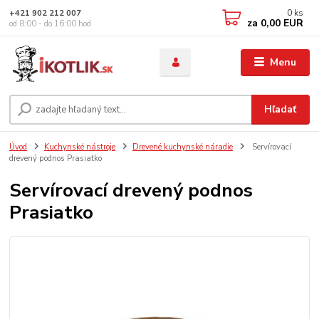
0
ks
+421 902 212 007
za
0,00 EUR
od 8:00 - do 16:00 hod
Menu
Hľadať
Úvod
Kuchynské nástroje
Drevené kuchynské náradie
Servírovací
drevený podnos Prasiatko
Servírovací drevený podnos
Prasiatko