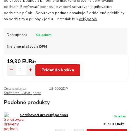
Servírovací podnos z prírodného hladkého dreva na servírovanie
pochutín. Servírovací podnos je vhodný servírovanie grilovacích
pochutín a príloh. Servírovací podnos obsahuje 2 oddelené priehlbiny
na pochutiny a prílohy k jedlu. Materiál: buk
celý popis
Dostupnosť
Skladom
Nie sme platcovia DPH
19,90 EUR
/
ks
Pridať do košíka
Číslo produktu:
18-0002DP
Strážiť cenu / dostupnosť
Podobné produkty
Servírovací drevený podnos
Skladom
19,90 EUR
/
ks