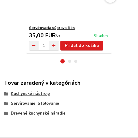
Servírovacia súprava 6 ks
Nože TRAM
35,00 EUR
29,00 E
Skladom
/
ks
Pridať do košíka
Tovar zaradený v kategóriách
Kuchynské nástroje
Servírovanie, Stolovanie
Drevené kuchynské náradie