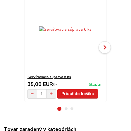
Servírovacia súprava 6 ks
Nože TRAM
35,00 EUR
29,00 E
Skladom
/
ks
Pridať do košíka
Tovar zaradený v kategóriách