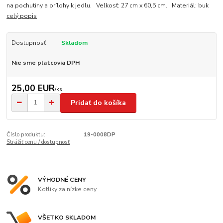
na pochutiny a prílohy k jedlu. Veľkosť: 27 cm x 60,5 cm. Materiál: buk
celý popis
Dostupnosť
Skladom
Nie sme platcovia DPH
25,00 EUR
/
ks
Pridať do košíka
Číslo produktu:
19-0008DP
Strážiť cenu / dostupnosť
VÝHODNÉ CENY
Kotlíky za nízke ceny
VŠETKO SKLADOM