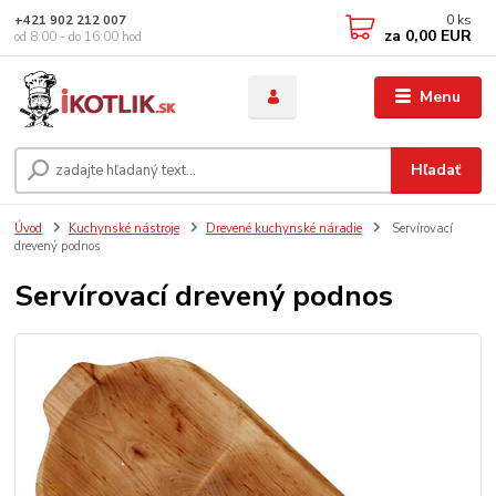
0
ks
+421 902 212 007
za
0,00 EUR
od 8:00 - do 16:00 hod
Menu
Hľadať
Úvod
Kuchynské nástroje
Drevené kuchynské náradie
Servírovací
drevený podnos
Servírovací drevený podnos