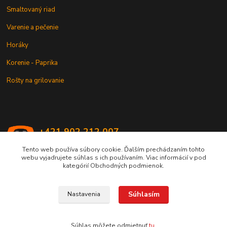
Smaltovaný riad
Varenie a pečenie
Horáky
Korenie - Paprika
Rošty na grilovanie
+421 902 212 007
od 8:00 - do 16:00 hod
Tento web používa súbory cookie. Ďalším prechádzaním tohto
webu vyjadrujete súhlas s ich používaním. Viac informácií v pod
info@kotlik.sk
kategórií Obchodných podmienok.
Súhlasím
Nastavenia
Copyright © 2017-2027 MACSHOP.SK, všetky práva vyhradené..
Súhlas môžete odmietnuť
tu
.