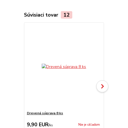
Súvisiaci tovar
12
Drevená súprava 8 ks
Antikorová 
9,90 EUR
9,50 EU
Nie je skladom
/
ks