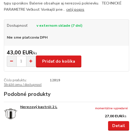
typy sporákov. Balenie obsahuje aj nerezovú pokrievku. TECHNICKÉ
PARAMETRE Veľkosť: Vonkajší prie...
celý popis
Dostupnosť
v externom sklade (7 dní)
Nie sme platcovia DPH
43,00 EUR
/
ks
Pridať do košíka
Číslo produktu:
12819
Strážiť cenu / dostupnosť
Podobné produkty
Nerezový kastról 2 L
momentálne vypredané
27,00 EUR
/
ks
Detail