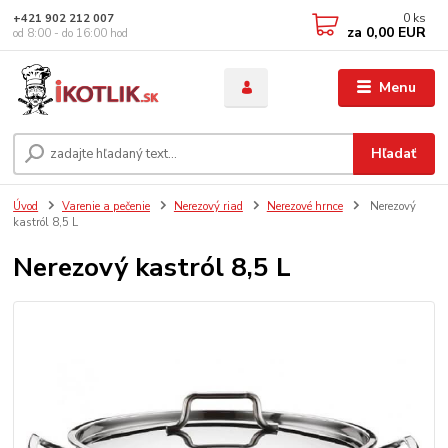
0
ks
+421 902 212 007
za
0,00 EUR
od 8:00 - do 16:00 hod
Menu
Hľadať
Úvod
Varenie a pečenie
Nerezový riad
Nerezové hrnce
Nerezový
kastról 8,5 L
Nerezový kastról 8,5 L