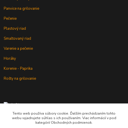
Panvice na grilovanie
Pečenie
Plastový riad
Smaltovaný riad
Varenie a pečenie
Horáky
Korenie - Paprika
Rošty na grilovanie
+421 902 212 007
od 8:00 - do 16:00 hod
Tento web používa súbory cookie. Ďalším prechádzaním tohto
webu vyjadrujete súhlas s ich používaním. Viac informácií v pod
info@kotlik.sk
kategórií Obchodných podmienok.