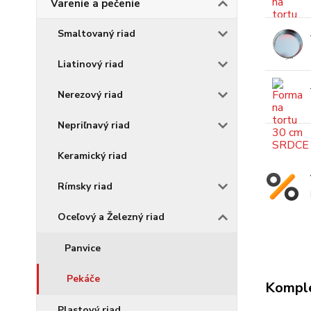
Varenie a pečenie
Smaltovaný riad
Liatinový riad
Nerezový riad
Nepriľnavý riad
Keramický riad
Rímsky riad
Oceľový a Železný riad
Panvice
Pekáče
Komple
Plastový riad