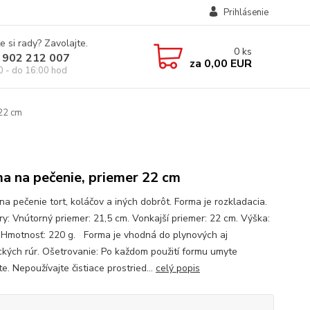
Prihlásenie
e si rady? Zavolajte.
0
ks
 902 212 007
za
0,00 EUR
0 - do 16:00 hod
22 cm
a na pečenie, priemer 22 cm
na pečenie tort, koláčov a iných dobrôt. Forma je rozkladacia.
y: Vnútorný priemer: 21,5 cm. Vonkajší priemer: 22 cm. Výška:
Hmotnosť: 220 g. Forma je vhodná do plynových aj
ických rúr. Ošetrovanie: Po každom použití formu umyte
e. Nepoužívajte čistiace prostried...
celý popis