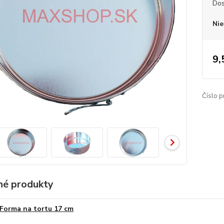
Dos
Nie
9,
Číslo p
é produkty
Forma na tortu 17 cm