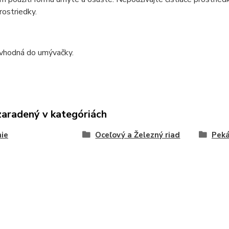
rostriedky.
 vhodná do umývačky.
zaradený v kategóriách
ie
Oceľový a Železný riad
Pek