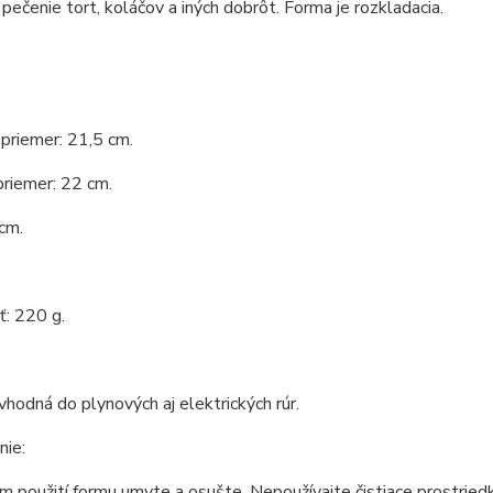
pečenie tort, koláčov a iných dobrôt. Forma je rozkladacia.
priemer: 21,5 cm.
priemer: 22 cm.
cm.
: 220 g.
vhodná do plynových aj elektrických rúr.
nie:
 použití formu umyte a osušte. Nepoužívajte čistiace prostried