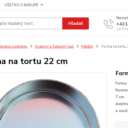
VŠETKO O NÁKUPE
Neviet
Hľadať
+421
od 8:0
arenie a pečenie
Oceľový a Železný riad
Pekáče
Forma na tortu 
a na tortu 22 cm
Form
Forma 
Rozmer
7 cm. 
elektr
a osušt