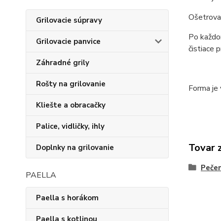
Ošetrova
Grilovacie súpravy
Po každom
Grilovacie panvice
čistiace p
Záhradné grily
Rošty na grilovanie
Forma je
Kliešte a obracačky
Palice, vidličky, ihly
Tovar 
Doplnky na grilovanie
Pečen
PAELLA
Paella s horákom
Paella s kotlinou