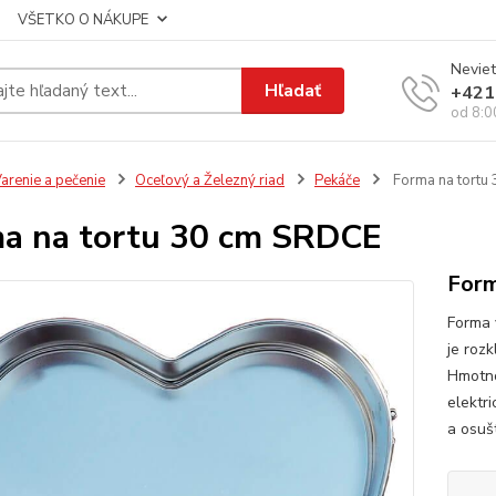
VŠETKO O NÁKUPE
Neviet
Hľadať
+421
od 8:0
arenie a pečenie
Oceľový a Železný riad
Pekáče
Forma na tortu
a na tortu 30 cm SRDCE
Form
Forma 
je roz
Hmotno
elektr
a osušt