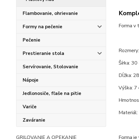
Komple
Flambovanie, ohrievanie
Forma v t
Formy na pečenie
Pečenie
Rozmery:
Prestieranie stola
Šírka: 30
Servírovanie, Stolovanie
Dĺžka: 2
Nápoje
Výška: 7 
Jedlonosiče, fľaše na pitie
Hmotnosť
Variče
Materiál:
Zaváranie
Forma je 
GRILOVANIE A OPEKANIE