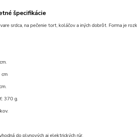
tné špecifikácie
vare srdca, na pečenie tort, koláčov a iných dobrôt. Forma je rozk
 cm.
8 cm
cm.
: 370 g.
 kov.
vhodná do plynových aj elektrických rúr.