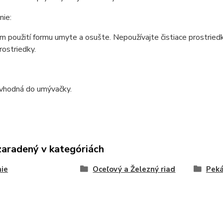
nie:
 použití formu umyte a osušte. Nepoužívajte čistiace prostried
rostriedky.
 vhodná do umývačky.
zaradený v kategóriách
ie
Oceľový a Železný riad
Pek