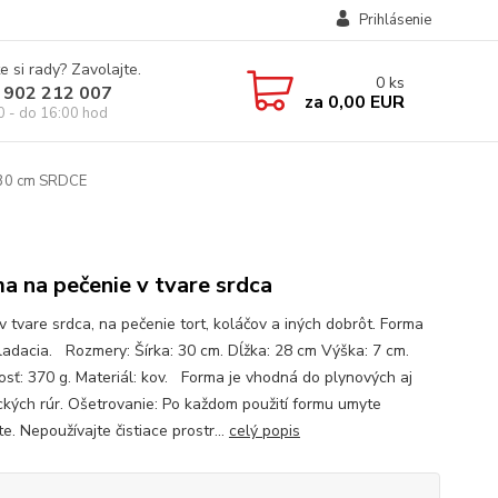
Prihlásenie
e si rady? Zavolajte.
0
ks
 902 212 007
za
0,00 EUR
0 - do 16:00 hod
 30 cm SRDCE
a na pečenie v tvare srdca
v tvare srdca, na pečenie tort, koláčov a iných dobrôt. Forma
kladacia. Rozmery: Šírka: 30 cm. Dĺžka: 28 cm Výška: 7 cm.
sť: 370 g. Materiál: kov. Forma je vhodná do plynových aj
ických rúr. Ošetrovanie: Po každom použití formu umyte
e. Nepoužívajte čistiace prostr...
celý popis