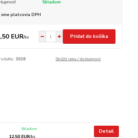
tupnosť
Skladom
 sme platcovia DPH
,50 EUR
Pridať do košíka
/
ks
roduktu:
3028
Strážiť cenu / dostupnosť
Skladom
Detail
12,50 EUR
/
ks