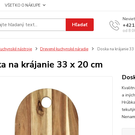
VŠETKO O NÁKUPE
Neviet
Hľadať
+421
od 8:0
uchynské nástroje
Drevené kuchynské náradie
Doska na krájanie 33
a na krájanie 33 x 20 cm
Dosk
Kvalit
a iných
Hrúbka
tekutý
Nenamá