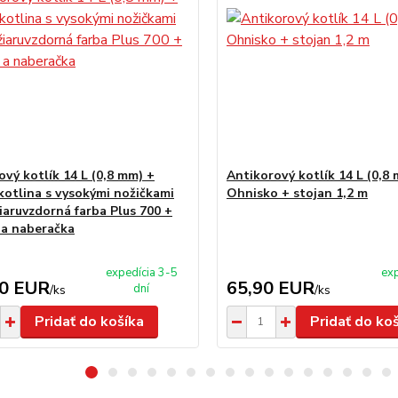
ový kotlík 14 L (0,8 mm) +
Antikorový kotlík 14 L (0,8
kotlina s vysokými nožičkami
Ohnisko + stojan 1,2 m
žiaruvzdorná farba Plus 700 +
 a naberačka
expedícia 3-5
exp
00 EUR
65,90 EUR
dní
/
ks
/
ks
Pridať do košíka
Pridať do ko