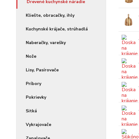
Drevené kuchynské náradie
Kliešte, obracačky, ihly
Kuchynské krájače, strúhadlá
Naberačky, varešky
Nože
Lisy, Pasírovače
Príbory
Pokrievky
Sitká
Vykrajovače
Zapalovače