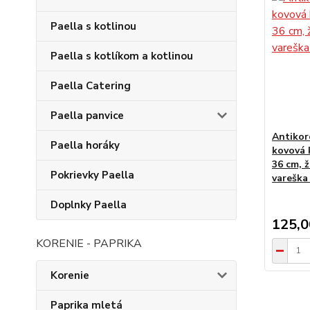
Paella s kotlinou
Paella s kotlíkom a kotlinou
Paella Catering
Paella panvice
Antikor
Paella horáky
kovová 
36 cm, 
Pokrievky Paella
vareška
Doplnky Paella
125,
KORENIE - PAPRIKA
Korenie
Paprika mletá