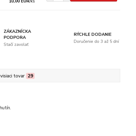
10,00 EUR
/
ks
ZÁKAZNÍCKA
RÝCHLE DODANIE
PODPORA
Doručenie do 3 až 5 dní
Stačí zavolať
visiaci tovar
29
hutín.