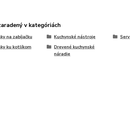
zaradený v kategóriách
ky na zabíjačku
Kuchynské nástroje
Serv
ky ku kotlíkom
Drevené kuchynské
náradie