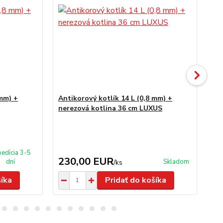
 mm) +
Antikorový kotlík 14 L (0,8 mm) +
Gu
nerezová kotlina 36 cm LUXUS
edícia 3-5
230,00 EUR
1
dní
Skladom
/
ks
šíka
Pridať do košíka