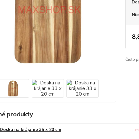
Dos
Nie
8,
Číslo p
é produkty
Doska na krájanie 35 x 20 cm
m