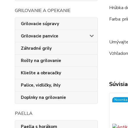
Hrúbka do
GRILOVANIE A OPEKANIE
Farba: prí
Grilovacie súpravy
Grilovacie panvice
Umývajte
Záhradné grily
Vzhľadom 
Rošty na grilovanie
Kliešte a obracačky
Súvisia
Palice, vidličky, ihly
Doplnky na grilovanie
Novinka
PAELLA
Paella s horákom