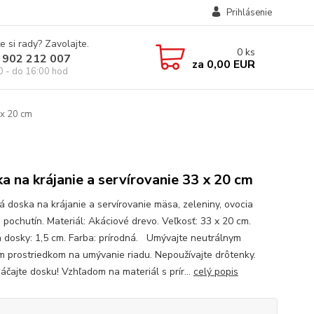
Prihlásenie
e si rady? Zavolajte.
0
ks
 902 212 007
za
0,00 EUR
0 - do 16:00 hod
 x 20 cm
a na krájanie a servírovanie 33 x 20 cm
ná doska na krájanie a servírovanie mäsa, zeleniny, ovocia
 pochutín. Materiál: Akáciové drevo. Veľkosť: 33 x 20 cm.
 dosky: 1,5 cm. Farba: prírodná. Umývajte neutrálnym
m prostriedkom na umývanie riadu. Nepoužívajte drôtenky.
čajte dosku! Vzhľadom na materiál s prír...
celý popis