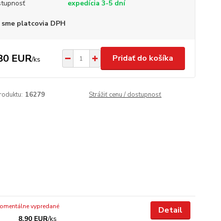
tupnosť
expedícia 3-5 dní
 sme platcovia DPH
80 EUR
Pridať do košíka
/
ks
roduktu:
16279
Strážiť cenu / dostupnosť
omentálne vypredané
Detail
8,90 EUR
/
ks