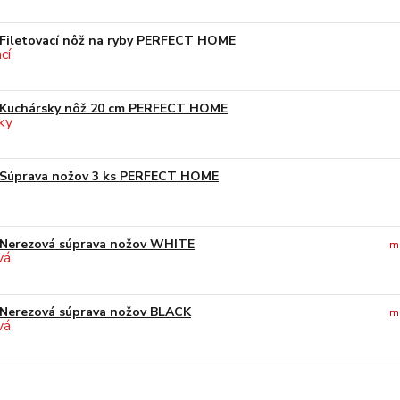
Filetovací nôž na ryby PERFECT HOME
Kuchársky nôž 20 cm PERFECT HOME
Súprava nožov 3 ks PERFECT HOME
Nerezová súprava nožov WHITE
m
Nerezová súprava nožov BLACK
m