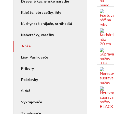
Drevené kuchynské náradie
Kliešte, obracačky, ihly
Kuchynské krájače, strúhadlá
Naberačky, varešky
Nože
Lisy, Pasírovače
Príbory
Pokrievky
Sitká
Vykrajovače
Zapalovače