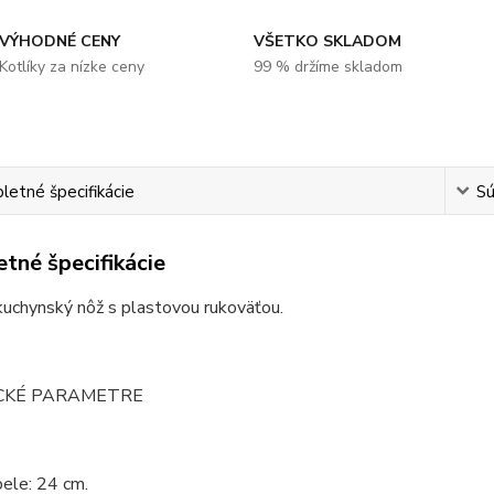
VÝHODNÉ CENY
VŠETKO SKLADOM
Kotlíky za nízke ceny
99 % držíme skladom
etné špecifikácie
Sú
tné špecifikácie
kuchynský nôž s plastovou rukoväťou.
CKÉ PARAMETRE
ele: 24 cm.