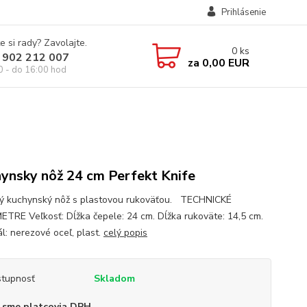
Prihlásenie
e si rady? Zavolajte.
0
ks
 902 212 007
za
0,00 EUR
0 - do 16:00 hod
ynsky nôž 24 cm Perfekt Knife
ný kuchynský nôž s plastovou rukoväťou. TECHNICKÉ
TRE Veľkosť: Dĺžka čepele: 24 cm. Dĺžka rukoväte: 14,5 cm.
l: nerezové oceľ, plast.
celý popis
tupnosť
Skladom
 sme platcovia DPH