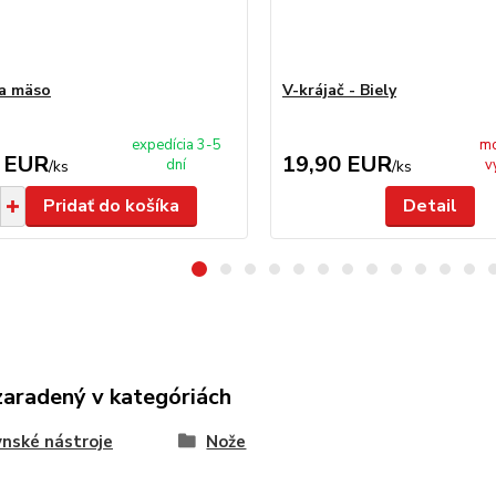
a mäso
V-krájač - Biely
expedícia 3-5
mo
 EUR
19,90 EUR
dní
v
/
ks
/
ks
Pridať do košíka
Detail
zaradený v kategóriách
nské nástroje
Nože