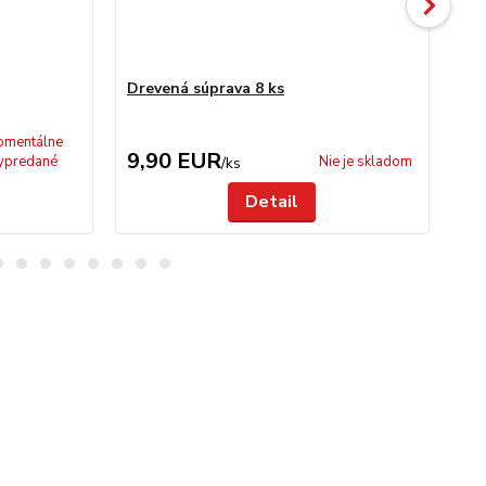
Drevená súprava 8 ks
Ne
mentálne
9,90 EUR
2
ypredané
Nie je skladom
/
ks
Detail