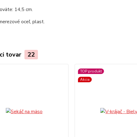
oväte: 14,5 cm.
 nerezové oceľ, plast.
ci tovar
22
TOP produkt
Akcia