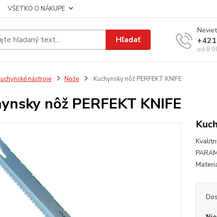
VŠETKO O NÁKUPE
Neviet
Hľadať
+421
od 8:0
uchynské nástroje
Nože
Kuchynsky nôž PERFEKT KNIFE
ynsky nôž PERFEKT KNIFE
Kuch
Kvalit
PARAME
Materiá
Dos
Nie