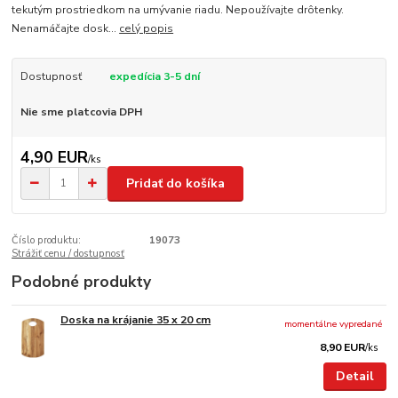
tekutým prostriedkom na umývanie riadu. Nepoužívajte drôtenky.
Nenamáčajte dosk...
celý popis
Dostupnosť
expedícia 3-5 dní
Nie sme platcovia DPH
4,90 EUR
/
ks
Pridať do košíka
Číslo produktu:
19073
Strážiť cenu / dostupnosť
Podobné produkty
Doska na krájanie 35 x 20 cm
momentálne vypredané
8,90 EUR
/
ks
Detail