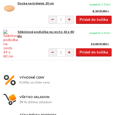
Doska na krájanie 30 cm
expedícia 3-5 dní
6,30 EUR
/
ks
Pridať do košíka
Silikónová podložka na cesto 43 x 60
expedícia 3-5 dní
cm
10,00 EUR
/
ks
Pridať do košíka
VÝHODNÉ CENY
Kotlíky za nízke ceny
VŠETKO SKLADOM
99 % držíme skladom
ZÁKAZNÍCKA PODPORA