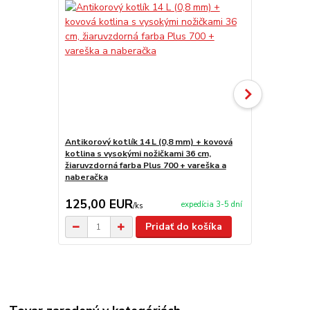
Antikorový kotlík 14 L (0,8 mm) + kovová
Antikorový k
kotlina s vysokými nožičkami 36 cm,
stojan 1,2 m
žiaruvzdorná farba Plus 700 + vareška a
naberačka
125,00 EUR
65,90 E
expedícia 3-5 dní
/
ks
Pridať do košíka