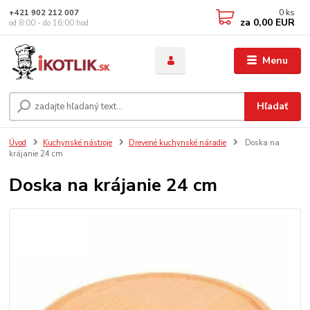
0
ks
+421 902 212 007
za
0,00 EUR
od 8:00 - do 16:00 hod
Menu
Hľadať
Úvod
Kuchynské nástroje
Drevené kuchynské náradie
Doska na
krájanie 24 cm
Doska na krájanie 24 cm