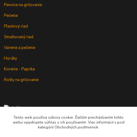
Panvice na grilovanie
Pečenie
Plastový riad
Smaltovaný riad
Varenie a pečenie
Horáky
Korenie - Paprika
Rošty na grilovanie
+421 902 212 007
od 8:00 - do 16:00 hod
Tento web používa súbory cookie. Ďalším prechádzaním tohto
webu vyjadrujete súhlas s ich používaním. Viac informácií v pod
info@kotlik.sk
kategórií Obchodných podmienok.