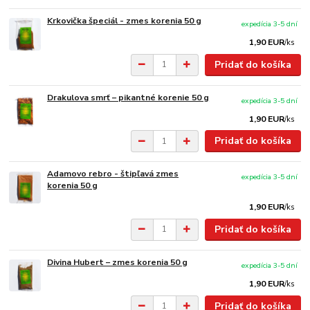
Krkovička špeciál - zmes korenia 50 g
expedícia 3-5 dní
1,90 EUR
/
ks
Pridať do košíka
Drakulova smrť – pikantné korenie 50 g
expedícia 3-5 dní
1,90 EUR
/
ks
Pridať do košíka
Adamovo rebro - štipľavá zmes
expedícia 3-5 dní
korenia 50 g
1,90 EUR
/
ks
Pridať do košíka
Divina Hubert – zmes korenia 50 g
expedícia 3-5 dní
1,90 EUR
/
ks
Pridať do košíka