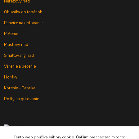
Nerezový riad
Obuváky do topánok
Panvice na grilovanie
Pečenie
Plastový riad
Smaltovaný riad
Varenie a pečenie
Horáky
Korenie - Paprika
Rošty na grilovanie
+421 902 212 007
od 8:00 - do 16:00 hod
Tento web používa súbory cookie. Ďalším prechádzaním tohto