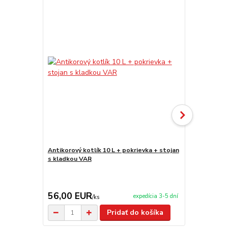
Antikorový kotlík 10 L + pokrievka + stojan
Antikorový k
s kladkou VAR
stojan s kl
56,00 EUR
69,00 E
expedícia 3-5 dní
/
ks
Pridať do košíka