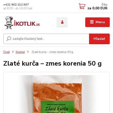
0
ks
+421 902 212 007
za
0,00 EUR
od 8:00 - do 16:00 hod
Menu
Hľadať
Úvod
Korenie
Zlaté kurča – zmes korenia 50 g
Zlaté kurča – zmes korenia 50 g