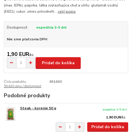
(max. 63%), paprika, látka zvýrazňujúca chuť a vôňu: glutamát sodný
(E621), cukor, zmes prírodnéh...
celý popis
Dostupnosť
expedícia 3-5 dní
Nie sme platcovia DPH
1,90 EUR
/
ks
Pridať do košíka
Číslo produktu:
051003
Strážiť cenu / dostupnosť
Podobné produkty
Steak - korenie 50 g
expedícia 3-5 dní
1,90 EUR
/
ks
Pridať do košíka