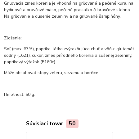
Grilovacia zmes korenia je vhodná na grilované a pečené kura, na
hydinové a bravčové mäso, pečené prasiatko či bravčové stehno.
Na grilovanie a dusenie zeleniny a na grilované šampiňóny.
Zloženie:
Soľ (max. 63%), paprika, látka zvýrazňujúca chuť a vôňu: glutamát
sodný (E621), cukor, zmes prírodného korenia a sušenej zeleniny,
paprikový výťažok (E160c).
Môže obsahovať stopy zeleru, sezamu a horčice.
Hmotnosť: 50 g.
Súvisiaci tovar
50
Novinka