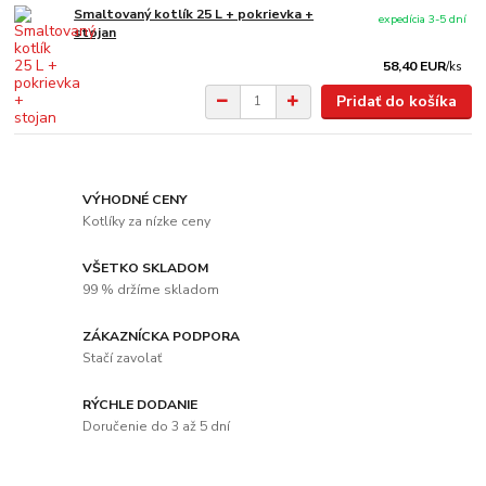
Smaltovaný kotlík 25 L + pokrievka +
expedícia 3-5 dní
stojan
58,40 EUR
/
ks
Pridať do košíka
VÝHODNÉ CENY
Kotlíky za nízke ceny
VŠETKO SKLADOM
99 % držíme skladom
ZÁKAZNÍCKA PODPORA
Stačí zavolať
RÝCHLE DODANIE
Doručenie do 3 až 5 dní