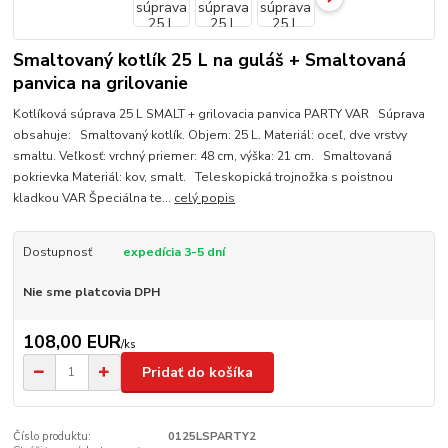
Smaltovaný kotlík 25 L na guláš + Smaltovaná
panvica na grilovanie
Kotlíková súprava 25 L SMALT + grilovacia panvica PARTY VAR Súprava
obsahuje: Smaltovaný kotlík. Objem: 25 L. Materiál: oceľ, dve vrstvy
smaltu. Veľkosť: vrchný priemer: 48 cm, výška: 21 cm. Smaltovaná
pokrievka Materiál: kov, smalt. Teleskopická trojnožka s poistnou
kladkou VAR Špeciálna te...
celý popis
Dostupnosť
expedícia 3-5 dní
Nie sme platcovia DPH
108,00 EUR
/
ks
Pridať do košíka
Číslo produktu:
0125LSPARTY2