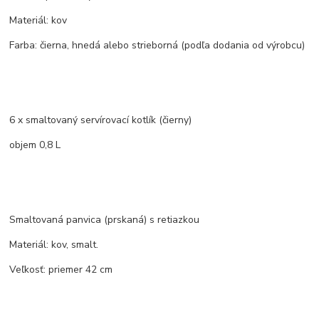
Materiál: kov
Farba: čierna, hnedá alebo strieborná (podľa dodania od výrobcu)
6 x smaltovaný servírovací kotlík (čierny)
objem 0,8 L
Smaltovaná panvica (prskaná) s retiazkou
Materiál: kov, smalt.
Veľkosť: priemer 42 cm