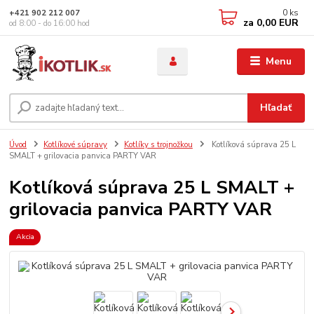
0
ks
+421 902 212 007
za
0,00 EUR
od 8:00 - do 16:00 hod
Menu
Hľadať
Úvod
Kotlíkové súpravy
Kotlíky s trojnožkou
Kotlíková súprava 25 L
SMALT + grilovacia panvica PARTY VAR
Kotlíková súprava 25 L SMALT +
grilovacia panvica PARTY VAR
Akcia