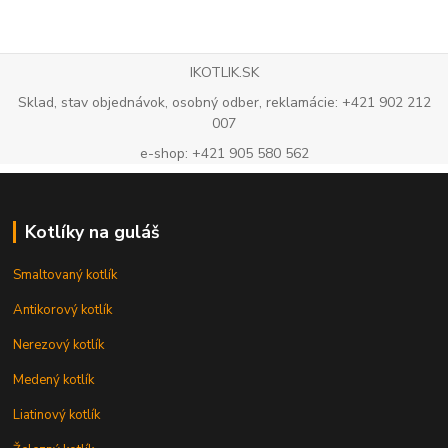
IKOTLIK.SK
Sklad, stav objednávok, osobný odber, reklamácie: +421 902 212
007
e-shop: +421 905 580 562
Kotlíky na guláš
Smaltovaný kotlík
Antikorový kotlík
Nerezový kotlík
Medený kotlík
Liatinový kotlík