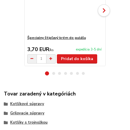
Špecialny štipľavý krém do gulášu
V-krájač - Č
3,70 EUR
19,90 E
expedícia 3-5 dní
/
ks
Pridať do košíka
Tovar zaradený v kategóriách
Kotlíkové súpravy
Grilovacie súpravy
Kotlíky s trojnožkou