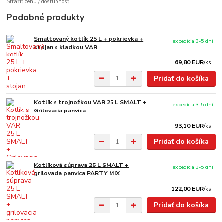
Strážiť cenu / dostupnosť
Podobné produkty
Smaltovaný kotlík 25 L + pokrievka +
expedícia 3-5 dní
stojan s kladkou VAR
69,80 EUR
/
ks
Pridať do košíka
Kotlík s trojnožkou VAR 25 L SMALT +
expedícia 3-5 dní
Grilovacia panvica
93,10 EUR
/
ks
Pridať do košíka
Kotlíková súprava 25 L SMALT +
expedícia 3-5 dní
grilovacia panvica PARTY MIX
122,00 EUR
/
ks
Pridať do košíka