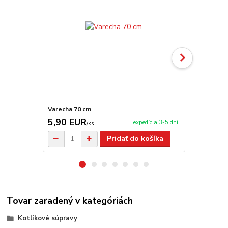
Varecha 70 cm
Servírovaci
5,90 EUR
99,00 E
expedícia 3-5 dní
/
ks
Pridať do košíka
Tovar zaradený v kategóriách
Kotlíkové súpravy