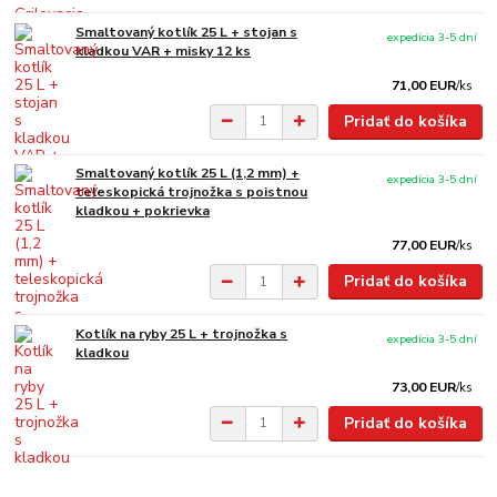
Smaltovaný kotlík 25 L + stojan s
expedícia 3-5 dní
kladkou VAR + misky 12 ks
71,00 EUR
/
ks
Pridať do košíka
Smaltovaný kotlík 25 L (1,2 mm) +
expedícia 3-5 dní
teleskopická trojnožka s poistnou
kladkou + pokrievka
77,00 EUR
/
ks
Pridať do košíka
Kotlík na ryby 25 L + trojnožka s
expedícia 3-5 dní
kladkou
73,00 EUR
/
ks
Pridať do košíka