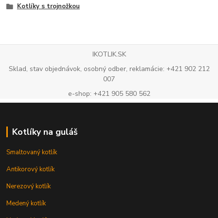
Kotlíky s trojnožkou
IKOTLIK.SK
Sklad, stav objednávok, osobný odber, reklamácie: +421 902 212
007
e-shop: +421 905 580 562
Kotlíky na guláš
Smaltovaný kotlík
Antikorový kotlík
Nerezový kotlík
Medený kotlík