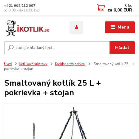
0
ks
+421 902 212 007
za
0,00 EUR
od 8:00 - do 16:00 hod
Menu
Hľadať
Úvod
Kotlíkové súpravy
Kotlíky s trojnožkou
Smaltovaný kotlík 25 L +
pokrievka + stojan
Smaltovaný kotlík 25 L +
pokrievka + stojan