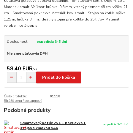
Kotlíková gulášová súprava obsahuje: Smaltovaný kotlík. Objem: 25 L.
Materiál: smalt. Veľkosť: hrúbka: 0,8 mm, vrchný priemer: 48 cm, výška: 21
cm. Smaltovaná pokrievka Materiál: kov, smalt. Stojan na kotlík. Výška:
1,25 m, hrúbka 8 mm. Ideálny stojan pre kotlíky do 25 litrov. Materiál:
vyrobe...
celý popis
Dostupnosť
expedícia 3-5 dní
Nie sme platcovia DPH
58,40 EUR
/
ks
Pridať do košíka
Číslo produktu:
01118
Strážiť cenu / dostupnosť
Podobné produkty
Smaltovaný kotlík 25 L + pokrievka +
expedícia 3-5 dní
stojan s kladkou VAR