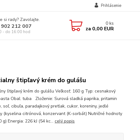
Prihlásenie
e si rady? Zavolajte.
0
ks
 902 212 007
za
0,00 EUR
0 - do 16:00 hod
ialny štipľavý krém do gulášu
lny štipľavý krém do gulášu Veľkosť: 160 g Typ: cesnakový
pasta Obal: tuba Zloženie: Surová sladká paprika, pritamin
, soľ, cibuľa, paradajkový pretlak, cukor, koreniny, jedlé
ny (kyselina citrónová, konzervant (K-sorbát) Nutričné hodnoty
0 g) Energia: 226 kJ (54 kc...
celý popis