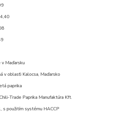
99
 4,40
,08
69
 v Maďarsku
á v oblasťi Kalocsa, Maďarsko
tá paprika
Chili-Trade Paprika Manufaktúra Kft.
, s použitím systému HACCP