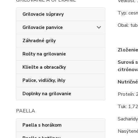
GRILOVANIE A OPEKANIE
Veľkosť:
Typ: ces
Grilovacie súpravy
Obal: tub
Grilovacie panvice
Záhradné grily
Zloženie
Rošty na grilovanie
Surová s
Kliešte a obracačky
citrónov
Palice, vidličky, ihly
Nutričné
Doplnky na grilovanie
Proteín: 
Tuk: 1,7
PAELLA
Sacharidy
Paella s horákom
Nasýtené