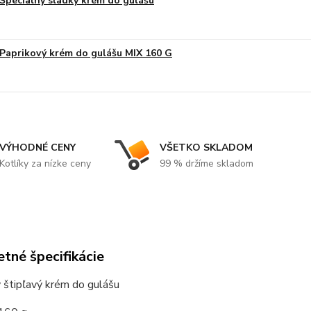
Špecialny sladký krém do gulášu
Paprikový krém do gulášu MIX 160 G
VÝHODNÉ CENY
VŠETKO SKLADOM
Kotlíky za nízke ceny
99 % držíme skladom
tné špecifikácie
 štipľavý krém do gulášu