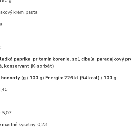
 160 g
nakový krém, pasta
a
:
ladká paprika, pritamin korenie, soľ, cibuľa, paradajkový pre
á, konzervant (K-sorbát)
 hodnoty (g / 100 g) Energia: 226 kJ (54 kcal) / 100 g
2,40
2
: 5,07
 mastné kyseliny: 0,23