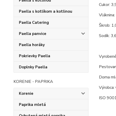
Paella s kotlinou
Cukor: 3,
Paella s kotlíkom a kotlinou
Vláknina:
Paella Catering
Škrob: 1
Paella panvice
Sodík: 3,
Paella horáky
Pokrievky Paella
Vyrobené
Pestovan
Doplnky Paella
Doma mle
KORENIE - PAPRIKA
Výrobca: 
Korenie
ISO 9001
Paprika mletá
Ochutená mletá paprika