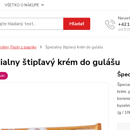
VŠETKO O NÁKUPE
Neviet
Hľadať
+421
od 8:0
rémy, Pasty z papriky
Špecialny štipľavý krém do gulášu
ialny štipľavý krém do gulášu
Špec
ukt
Špecia
krém, 
korenie
kyseli
(g / 10