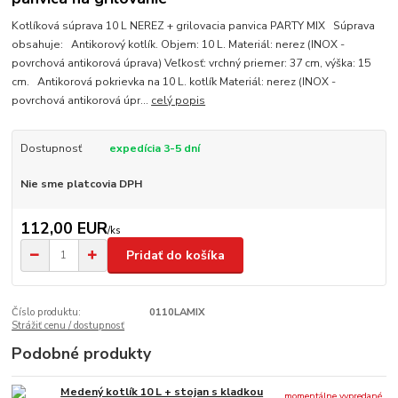
Kotlíková súprava 10 L NEREZ + grilovacia panvica PARTY MIX Súprava
obsahuje: Antikorový kotlík. Objem: 10 L. Materiál: nerez (INOX -
povrchová antikorová úprava) Veľkosť: vrchný priemer: 37 cm, výška: 15
cm. Antikorová pokrievka na 10 L. kotlík Materiál: nerez (INOX -
povrchová antikorová úpr...
celý popis
Dostupnosť
expedícia 3-5 dní
Nie sme platcovia DPH
112,00 EUR
/
ks
Pridať do košíka
Číslo produktu:
0110LAMIX
Strážiť cenu / dostupnosť
Podobné produkty
Medený kotlík 10 L + stojan s kladkou
momentálne vypredané