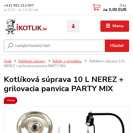
0
ks
+421 902 212 007
za
0,00 EUR
od 8:00 - do 16:00 hod
Menu
Hľadať
Úvod
Kotlíkové súpravy
Kotlíky s trojnožkou
Kotlíková súprava 10 L
NEREZ + grilovacia panvica PARTY MIX
Kotlíková súprava 10 L NEREZ +
grilovacia panvica PARTY MIX
Akcia