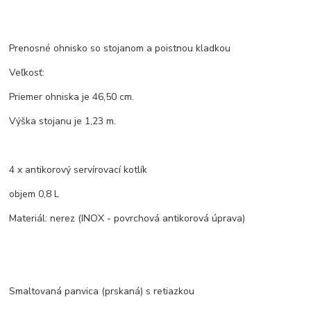
Prenosné ohnisko so stojanom a poistnou kladkou
Veľkosť:
Priemer ohniska je 46,50 cm.
Výška stojanu je 1,23 m.
4 x antikorový servírovací kotlík
objem 0,8 L
Materiál: nerez (INOX - povrchová antikorová úprava)
Smaltovaná panvica (prskaná) s retiazkou