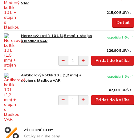
VAR
215,00 EUR
/
ks
Detail
Nerezový kotlík 10 L (1,5 mm) + stojan
expedícia 3-5 dní
s kladkou VAR
126,90 EUR
/
ks
Pridať do košíka
Antikorový kotlík 10 L (1,2 mm) +
expedícia 3-5 dní
stojan s kladkou VAR
67,00 EUR
/
ks
Pridať do košíka
VÝHODNÉ CENY
Kotlíky za nízke ceny