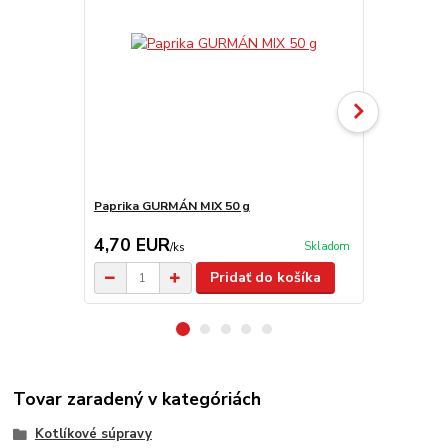
Paprika GURMÁN MIX 50 g
Sitko na byl
4,70 EUR
5,90 EU
Skladom
/
ks
Pridať do košíka
Tovar zaradený v kategóriách
Kotlíkové súpravy