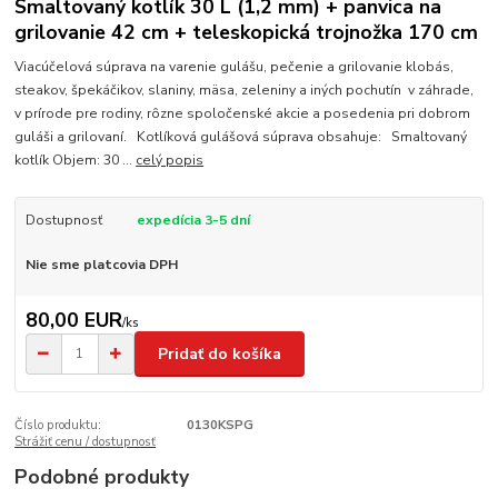
Smaltovaný kotlík 30 L (1,2 mm) + panvica na
grilovanie 42 cm + teleskopická trojnožka 170 cm
Viacúčelová súprava na varenie gulášu, pečenie a grilovanie klobás,
steakov, špekáčikov, slaniny, mäsa, zeleniny a iných pochutín v záhrade,
v prírode pre rodiny, rôzne spoločenské akcie a posedenia pri dobrom
guláši a grilovaní. Kotlíková gulášová súprava obsahuje: Smaltovaný
kotlík Objem: 30 ...
celý popis
Dostupnosť
expedícia 3-5 dní
Nie sme platcovia DPH
80,00 EUR
/
ks
Pridať do košíka
Číslo produktu:
0130KSPG
Strážiť cenu / dostupnosť
Podobné produkty