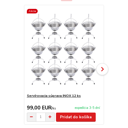
Akcia
TOP produkt
Servírovacia súprava INOX 12 ks
Servírovacia
99,00 EUR
2,90 EU
expedícia 3-5 dní
/
ks
Pridať do košíka