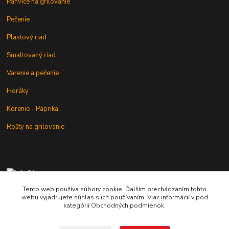
Panvice na grilovanie
Pečenie
Plastový riad
Smaltovaný riad
Varenie a pečenie
Horáky
Korenie - Paprika
Rošty na grilovanie
+421 902 212 007
od 8:00 - do 16:00 hod
Tento web používa súbory cookie. Ďalším prechádzaním tohto
webu vyjadrujete súhlas s ich používaním. Viac informácií v pod
info@kotlik.sk
kategórií Obchodných podmienok.