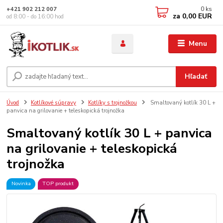
0
ks
+421 902 212 007
za
0,00 EUR
od 8:00 - do 16:00 hod
Menu
Hľadať
Úvod
Kotlíkové súpravy
Kotlíky s trojnožkou
Smaltovaný kotlík 30 L +
panvica na grilovanie + teleskopická trojnožka
Smaltovaný kotlík 30 L + panvica
na grilovanie + teleskopická
trojnožka
Novinka
TOP produkt