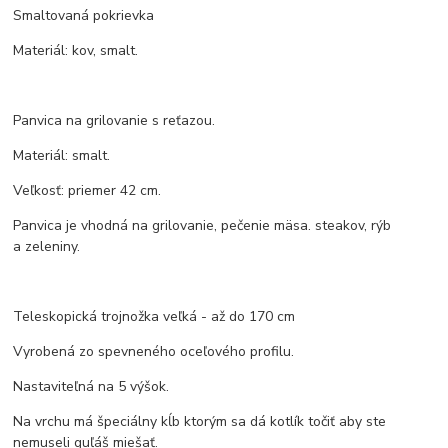
Smaltovaná pokrievka
Materiál: kov, smalt.
Panvica na grilovanie s reťazou.
Materiál: smalt.
Veľkosť: priemer 42 cm.
Panvica je vhodná na grilovanie, pečenie mäsa. steakov, rýb
a zeleniny.
Teleskopická trojnožka veľká - až do 170 cm
Vyrobená zo spevneného oceľového profilu.
Nastaviteľná na 5 výšok.
Na vrchu má špeciálny kĺb ktorým sa dá kotlík točiť aby ste
nemuseli guľáš miešať.