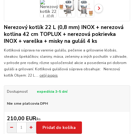
Nerezový kotlík 22 L (0,8 mm) INOX + nerezová
kotlina 42 cm TOPLUX + nerezová pokrievka
INOX + vareška + misky na guláš 4 ks
Kotlíková súprava na varenie gulášu, pečenie a grilovanie klobás,
steakov, špekáčikov, slaniny, mäsa, zeleniny a iných pochutín v záhrade,
v prírode pre rodiny, rôzne spoločenské akcie a posedenia pri dobrom
guláši a grilovaní. Kotlíková gulášová súprava obsahuje: Nerezový
kotlík Objem: 22 L....
celý popis
Dostupnosť
expedícia 3-5 dní
Nie sme platcovia DPH
210,00 EUR
/
ks
Pridať do košíka