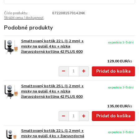
Číslo produktu:
0722081570142NK
Strážiť cenu / dostupnosť
Podobné produkty
Smaltovaný kotlík 22 L (1,2 mm) +
expedícia 3-5 dní
misky na guláš 4 ks + nízka
žiaruvzdorná kotlina 42 PLUS 600
129,00 EUR
/
ks
Pridať do košíka
Smaltovaný kotlík 25 L (1,2 mm) +
expedícia 3-5 dní
misky na guláš 4 ks + nízka
žiaruvzdorná kotlina 42 PLUS 600
135,00 EUR
/
ks
Pridať do košíka
Smaltovaný kotlík 22 L (1,2 mm) +
expedícia 3-5 dní
misky na guláš 4 ks + žiaruvzdorná