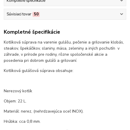
Kompletné špecifikácie
Súvisiaci tovar
50
Kompletné špecifikácie
Kotlíková súprava na varenie gulášu, pečenie a grilovanie klobás,
steakov, špekáčikov, slaniny, mäsa, zeleniny a iných pochutín v
záhrade, v prírode pre rodiny, rôzne spoločenské akcie a
posedenia pri dobrom guláši a grilovaní.
Kotlíková gulášová súprava obsahuje:
Nerezový kotlík
Objem: 22 L.
Materiál: nerez, (nehrdzavejúca oceľ INOX).
Hrúbka: cca 0,8 mm.