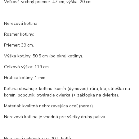
Veľkosť: vrchný priemer: 47 cm, výška: 20 cm.
Nerezová kotlina
Rozmer kotliny:
Priemer: 39 cm.
Výška kotliny: 50,5 cm (po okraj kotliny).
Celková výška: 119 cm.
Hrúbka kotliny: 1 mm.
Kotlina obsahuje: kotlinu, komín (dymovod): rúra, kĺb, strieška na
komín, popolník, otváracie dvierka (+ záklopka na dvierka).
Materiál: kvalitná nehrdzavejúca oceľ (nerez).
Nerezová kotlina je vhodná pre všetky druhy paliva.
Nerezová pokrievka na 20 L. kotlík.