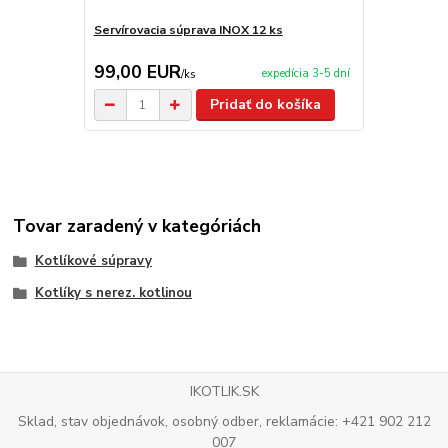
Servírovacia súprava INOX 12 ks
Servírovacia
99,00 EUR
2,90 EU
expedícia 3-5 dní
/
ks
Pridať do košíka
Tovar zaradený v kategóriách
Kotlíkové súpravy
Kotlíky s nerez. kotlinou
IKOTLIK.SK
Sklad, stav objednávok, osobný odber, reklamácie: +421 902 212
007