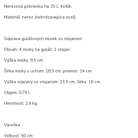
Nerezová pokrievka na 20 L. kotlík.
Materiál: nerez (nehrdzavejúca oceľ).
Súprava gulášových misiek so stojanom
Obsah: 4 misky na guláš, 1 stojan.
Výška misky: 9,5 cm.
Šírka misky s uchom: 18,5 cm, priemer: 14 cm.
Výška súpravy so stojanom: 23,5 cm, šírka: 16 cm.
Objem: 0,75 l.
Hmotnosť: 2,4 kg.
Vareška
Veľkosť: 50 cm.