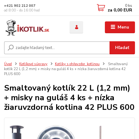
0
ks
+421 902 212 007
za
0,00 EUR
od 8:00 - do 16:00 hod
Menu
Hľadať
Úvod
Kotlíkové súpravy
Kotlíky s ohňovzdor. kotlinou
Smaltovaný
kotlík 22 L (1,2 mm) + misky na guláš 4 ks + nízka žiaruvzdorná kotlina 42
PLUS 600
Smaltovaný kotlík 22 L (1,2 mm)
+ misky na guláš 4 ks + nízka
žiaruvzdorná kotlina 42 PLUS 600