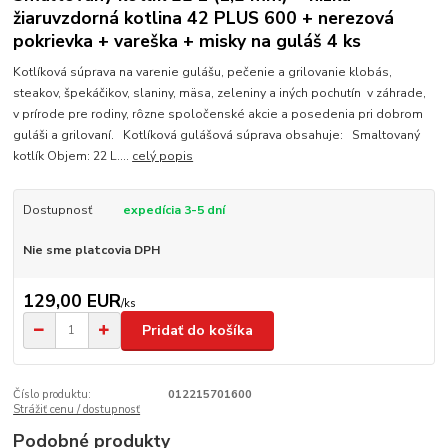
žiaruvzdorná kotlina 42 PLUS 600 + nerezová
pokrievka + vareška + misky na guláš 4 ks
Kotlíková súprava na varenie gulášu, pečenie a grilovanie klobás,
steakov, špekáčikov, slaniny, mäsa, zeleniny a iných pochutín v záhrade,
v prírode pre rodiny, rôzne spoločenské akcie a posedenia pri dobrom
guláši a grilovaní. Kotlíková gulášová súprava obsahuje: Smaltovaný
kotlík Objem: 22 L....
celý popis
Dostupnosť
expedícia 3-5 dní
Nie sme platcovia DPH
129,00 EUR
/
ks
Pridať do košíka
Číslo produktu:
012215701600
Strážiť cenu / dostupnosť
Podobné produkty