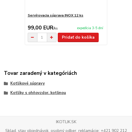
Servírovacia súprava INOX 12 ks
Servírovacia
99,00 EUR
2,90 EU
expedícia 3-5 dní
/
ks
Pridať do košíka
Tovar zaradený v kategóriách
Kotlíkové súpravy
Kotlíky s ohňovzdor. kotlinou
IKOTLIK.SK
Sklad, stav objednávok, osobný odber, reklamácie: +421 902 212