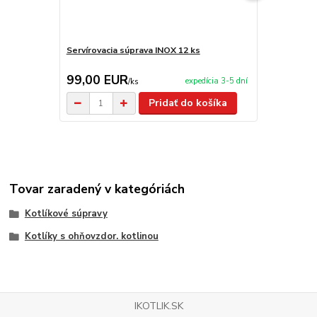
Servírovacia súprava INOX 12 ks
Servírovacia
99,00 EUR
2,90 EU
expedícia 3-5 dní
/
ks
Pridať do košíka
Tovar zaradený v kategóriách
Kotlíkové súpravy
Kotlíky s ohňovzdor. kotlinou
IKOTLIK.SK