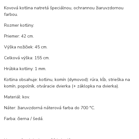
Kovová kotlina natretá špeciálnou, ochrannou žiaruvzdornou
farbou.
Rozmer kotliny:
Priemer: 42 cm.
Výška nožičiek: 45 cm.
Celková výška: 155 cm.
Hrúbka kotliny: 1 mm.
Kotlina obsahuje: kotlinu, komín (dymovod): rúra, kĺb, strieška na
komín, popolník, otváracie dvierka (+ záklopka na dvierka).
Materiál: kov.
Náter: žiaruvzdorná náterová farba do 700 °C.
Farba: čierna / šedá.