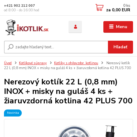
0
ks
+421 902 212 007
za
0,00 EUR
od 8:00 - do 16:00 hod
Menu
Hľadať
Úvod
Kotlíkové súpravy
Kotlíky s ohňovzdor. kotlinou
Nerezový kotlík
22 L (0,8 mm) INOX + misky na guláš 4 ks + žiaruvzdorná kotlina 42 PLUS 700
Nerezový kotlík 22 L (0,8 mm)
INOX + misky na guláš 4 ks +
žiaruvzdorná kotlina 42 PLUS 700
Novinka