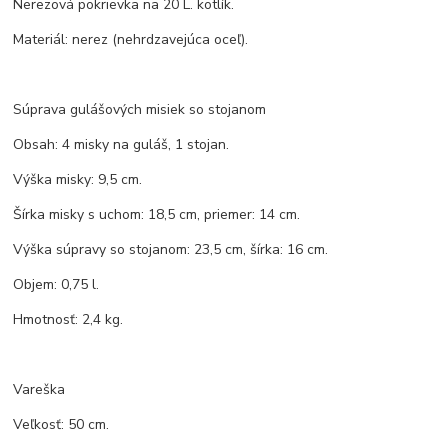
Nerezová pokrievka na 20 L. kotlík.
Materiál: nerez (nehrdzavejúca oceľ).
Súprava gulášových misiek so stojanom
Obsah: 4 misky na guláš, 1 stojan.
Výška misky: 9,5 cm.
Šírka misky s uchom: 18,5 cm, priemer: 14 cm.
Výška súpravy so stojanom: 23,5 cm, šírka: 16 cm.
Objem: 0,75 l.
Hmotnosť: 2,4 kg.
Vareška
Veľkosť: 50 cm.