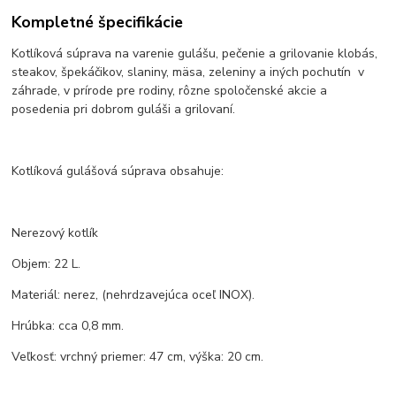
Kompletné špecifikácie
Kotlíková súprava na varenie gulášu, pečenie a grilovanie klobás,
steakov, špekáčikov, slaniny, mäsa, zeleniny a iných pochutín v
záhrade, v prírode pre rodiny, rôzne spoločenské akcie a
posedenia pri dobrom guláši a grilovaní.
Kotlíková gulášová súprava obsahuje:
Nerezový kotlík
Objem: 22 L.
Materiál: nerez, (nehrdzavejúca oceľ INOX).
Hrúbka: cca 0,8 mm.
Veľkosť: vrchný priemer: 47 cm, výška: 20 cm.