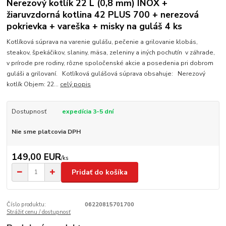
Nerezový kotlík 22 L (0,8 mm) INOX +
žiaruvzdorná kotlina 42 PLUS 700 + nerezová
pokrievka + vareška + misky na guláš 4 ks
Kotlíková súprava na varenie gulášu, pečenie a grilovanie klobás,
steakov, špekáčikov, slaniny, mäsa, zeleniny a iných pochutín v záhrade,
v prírode pre rodiny, rôzne spoločenské akcie a posedenia pri dobrom
guláši a grilovaní. Kotlíková gulášová súprava obsahuje: Nerezový
kotlík Objem: 22...
celý popis
Dostupnosť
expedícia 3-5 dní
Nie sme platcovia DPH
149,00 EUR
/
ks
Pridať do košíka
Číslo produktu:
06220815701700
Strážiť cenu / dostupnosť