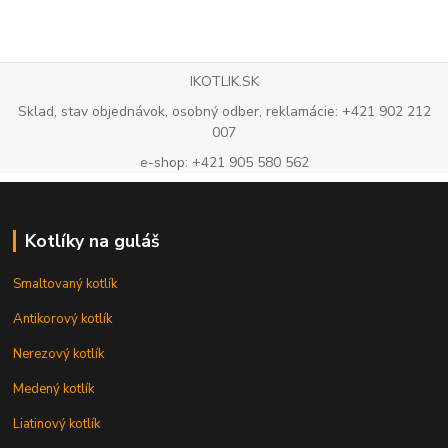
IKOTLIK.SK
Sklad, stav objednávok, osobný odber, reklamácie: +421 902 212
007
e-shop: +421 905 580 562
Kotlíky na guláš
Smaltovaný kotlík
Antikorový kotlík
Nerezový kotlík
Medený kotlík
Liatinový kotlík