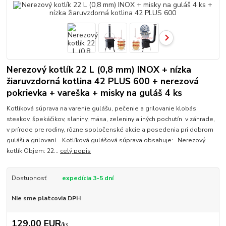
Nerezový kotlík 22 L (0,8 mm) INOX + nízka
žiaruvzdorná kotlina 42 PLUS 600 + nerezová
pokrievka + vareška + misky na guláš 4 ks
Kotlíková súprava na varenie gulášu, pečenie a grilovanie klobás,
steakov, špekáčikov, slaniny, mäsa, zeleniny a iných pochutín v záhrade,
v prírode pre rodiny, rôzne spoločenské akcie a posedenia pri dobrom
guláši a grilovaní. Kotlíková gulášová súprava obsahuje: Nerezový
kotlík Objem: 22...
celý popis
Dostupnosť
expedícia 3-5 dní
Nie sme platcovia DPH
129,00 EUR
/
ks