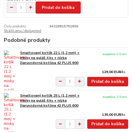
Pridať do košíka
Číslo produktu:
04220815701600
Strážiť cenu / dostupnosť
Podobné produkty
Smaltovaný kotlík 22 L (1,2 mm) +
expedícia 3-5 dní
misky na guláš 4 ks + nízka
žiaruvzdorná kotlina 42 PLUS 600
129,00 EUR
/
ks
Pridať do košíka
Smaltovaný kotlík 25 L (1,2 mm) +
expedícia 3-5 dní
misky na guláš 4 ks + nízka
žiaruvzdorná kotlina 42 PLUS 600
135,00 EUR
/
ks
Pridať do košíka