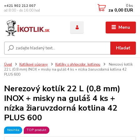
0
ks
+421 902 212 007
za
0,00 EUR
od 8:00 - do 16:00 hod
Menu
Hľadať
Úvod
Kotlíkové súpravy
Kotlíky s ohňovzdor. kotlinou
Nerezový kotlík
22 L (0,8 mm) INOX + misky na guláš 4 ks + nízka žiaruvzdorná kotlina 42
PLUS 600
Nerezový kotlík 22 L (0,8 mm)
INOX + misky na guláš 4 ks +
nízka žiaruvzdorná kotlina 42
PLUS 600
Novinka
TOP produkt