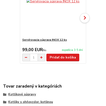
Servírovacia súprava INOX 12 ks
Servírovacia
99,00 EUR
2,90 EU
expedícia 3-5 dní
/
ks
Pridať do košíka
Tovar zaradený v kategóriách
Kotlíkové súpravy
Kotlíky s ohňovzdor. kotlinou