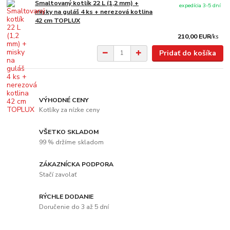
Smaltovaný kotlík 22 L (1,2 mm) +
expedícia 3-5 dní
misky na guláš 4 ks + nerezová kotlina
42 cm TOPLUX
210,00 EUR
/
ks
Pridať do košíka
VÝHODNÉ CENY
Kotlíky za nízke ceny
VŠETKO SKLADOM
99 % držíme skladom
ZÁKAZNÍCKA PODPORA
Stačí zavolať
RÝCHLE DODANIE
Doručenie do 3 až 5 dní