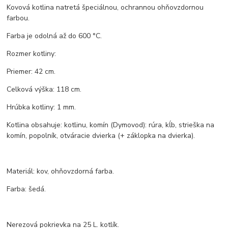
Kovová kotlina natretá špeciálnou, ochrannou ohňovzdornou
farbou.
Farba je odolná až do 600 °C.
Rozmer kotliny:
Priemer: 42 cm.
Celková výška: 118 cm.
Hrúbka kotliny: 1 mm.
Kotlina obsahuje: kotlinu, komín (Dymovod): rúra, kĺb, strieška na
komín, popolník, otváracie dvierka (+ záklopka na dvierka).
Materiál: kov, ohňovzdorná farba.
Farba: šedá.
Nerezová pokrievka na 25 L. kotlík.