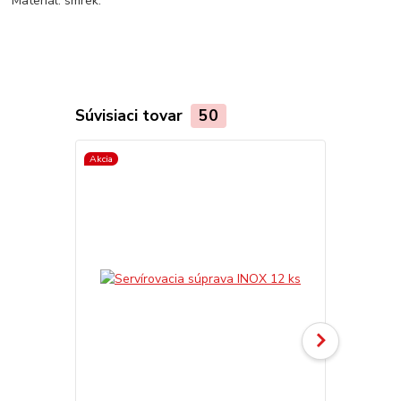
Materiál: smrek.
Súvisiaci tovar
50
Akcia
TOP produkt