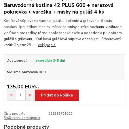
žiaruvzdorná kotlina 42 PLUS 600 + nerezová
pokrievka + vareška + misky na guláš 4 ks
Kotlíková súprava na varenie gulášu, pečenie a grilovanie klobás,
steakov, špekáčikov, slaniny, mäsa, zeleniny a iných pochutín v záhrade,
v prírode pre rodiny, rôzne spoločenské akcie a posedenia pri dobrom
guláši a grilovaní. Kotlíková gulášová súprava obsahuje: Smaltovaný
kotlík Objem: 25 L....
celý popis
Dostupnosť
expedícia 3-5 dní
Nie sme platcovia DPH
135,00 EUR
/
ks
Pridať do košíka
Číslo produktu:
022515701600
Strážiť cenu / dostupnosť
Podobné produkty