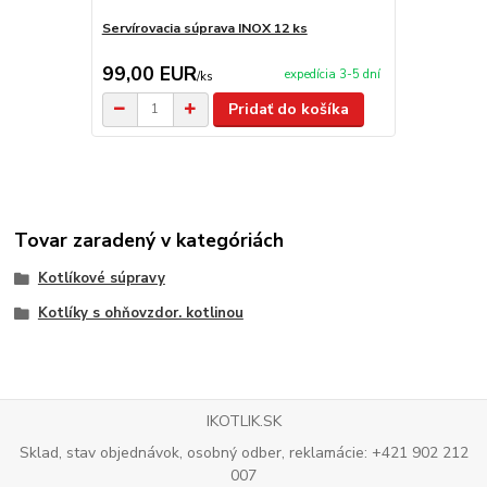
Servírovacia súprava INOX 12 ks
Servírovacia
99,00 EUR
2,90 EU
expedícia 3-5 dní
/
ks
Pridať do košíka
Tovar zaradený v kategóriách
Kotlíkové súpravy
Kotlíky s ohňovzdor. kotlinou
IKOTLIK.SK
Sklad, stav objednávok, osobný odber, reklamácie: +421 902 212
007