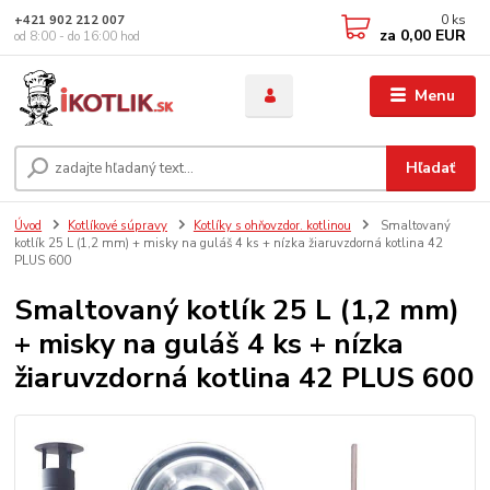
0
ks
+421 902 212 007
za
0,00 EUR
od 8:00 - do 16:00 hod
Menu
Hľadať
Úvod
Kotlíkové súpravy
Kotlíky s ohňovzdor. kotlinou
Smaltovaný
kotlík 25 L (1,2 mm) + misky na guláš 4 ks + nízka žiaruvzdorná kotlina 42
PLUS 600
Smaltovaný kotlík 25 L (1,2 mm)
+ misky na guláš 4 ks + nízka
žiaruvzdorná kotlina 42 PLUS 600