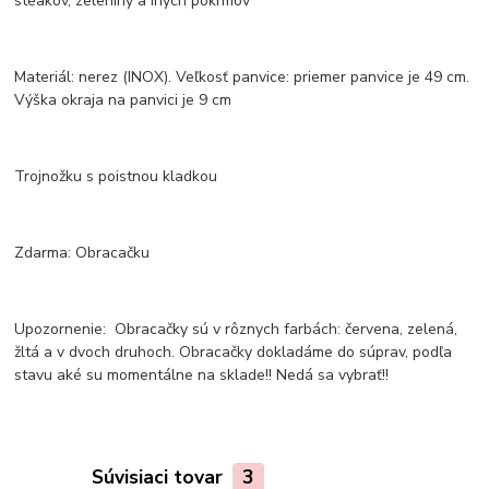
steakov, zeleniny a iných pokrmov
Materiál: nerez (INOX). Veľkosť panvice: priemer panvice je 49 cm.
Výška okraja na panvici je 9 cm
Trojnožku s poistnou kladkou
Zdarma: Obracačku
Upozornenie: Obracačky sú v rôznych farbách: červena, zelená,
žltá a v dvoch druhoch. Obracačky dokladáme do súprav, podľa
stavu aké su momentálne na sklade!! Nedá sa vybrať!!
Súvisiaci tovar
3