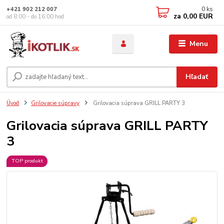
0
ks
+421 902 212 007
za
0,00 EUR
od 8:00 - do 16:00 hod
Menu
Hľadať
Úvod
Grilovacie súpravy
Grilovacia súprava GRILL PARTY 3
Grilovacia súprava GRILL PARTY
3
TOP produkt