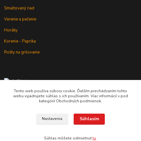
Smaltovaný riad
Varenie a pečenie
Horáky
Korenie - Paprika
Rošty na grilovanie
+421 902 212 007
od 8:00 - do 16:00 hod
Tento web používa súbory cookie. Ďalším prechádzaním tohto
webu vyjadrujete súhlas s ich používaním. Viac informácií v pod
info@kotlik.sk
kategórií Obchodných podmienok.
Súhlasím
Nastavenia
Copyright © 2017-2027 MACSHOP.SK, všetky práva vyhradené..
Súhlas môžete odmietnuť
tu
.