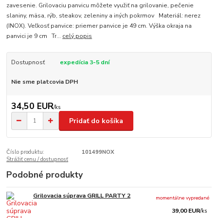
zavesenie. Grilovaciu panvicu môžete využiť na grilovanie, pečenie
slaniny, mäsa, rýb, steakov, zeleniny a iných pokrmov Materiál: nerez
(INOX). Veľkosť panvice: priemer panvice je 49 cm. Výška okraja na
panvici je 9 cm Tr...
celý popis
Dostupnosť
expedícia 3-5 dní
Nie sme platcovia DPH
34,50 EUR
/
ks
Pridať do košíka
Číslo produktu:
101499NOX
Strážiť cenu / dostupnosť
Podobné produkty
Grilovacia súprava GRILL PARTY 2
momentálne vypredané
39,00 EUR
/
ks