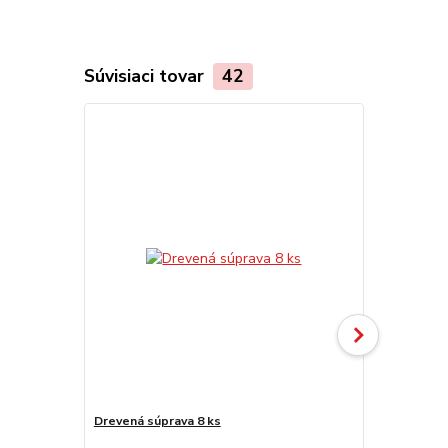
Súvisiaci tovar
42
Drevená súprava 8 ks
Kliešte na 