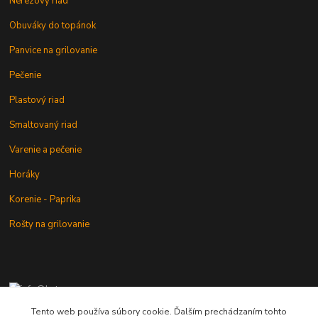
Nerezový riad
Obuváky do topánok
Panvice na grilovanie
Pečenie
Plastový riad
Smaltovaný riad
Varenie a pečenie
Horáky
Korenie - Paprika
Rošty na grilovanie
+421 902 212 007
od 8:00 - do 16:00 hod
Tento web používa súbory cookie. Ďalším prechádzaním tohto