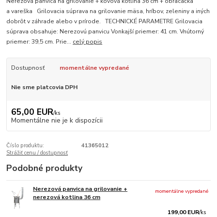
Nerezová panvica na grilovanie + kovová kotlina 36 cm + obracačka
a vareška Grilovacia súprava na grilovanie mäsa, hríbov, zeleniny a iných
dobrôt v záhrade alebo v prírode. TECHNICKÉ PARAMETRE Grilovacia
súprava obsahuje: Nerezovú panvicu Vonkajší priemer: 41 cm. Vnútorný
priemer: 39,5 cm. Prie...
celý popis
Dostupnosť
momentálne vypredané
Nie sme platcovia DPH
65,00 EUR
/
ks
Momentálne nie je k dispozícii
Číslo produktu:
41365012
Strážiť cenu / dostupnosť
Podobné produkty
Nerezová panvica na grilovanie +
momentálne vypredané
nerezová kotlina 36 cm
199,00 EUR
/
ks