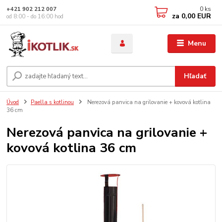
0
ks
+421 902 212 007
za
0,00 EUR
od 8:00 - do 16:00 hod
Menu
Hľadať
Úvod
Paella s kotlinou
Nerezová panvica na grilovanie + kovová kotlina
36 cm
Nerezová panvica na grilovanie +
kovová kotlina 36 cm