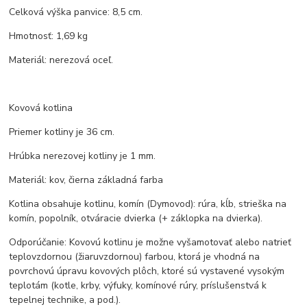
Celková výška panvice: 8,5 cm.
Hmotnosť: 1,69 kg
Materiál: nerezová oceľ.
Kovová kotlina
Priemer kotliny je 36 cm.
Hrúbka nerezovej kotliny je 1 mm.
Materiál: kov, čierna základná farba
Kotlina obsahuje kotlinu, komín (Dymovod): rúra, kĺb, strieška na
komín, popolník, otváracie dvierka (+ záklopka na dvierka).
Odporúčanie: Kovovú kotlinu je možne vyšamotovať alebo natrieť
teplovzdornou (žiaruvzdornou) farbou, ktorá je vhodná na
povrchovú úpravu kovových plôch, ktoré sú vystavené vysokým
teplotám (kotle, krby, výfuky, komínové rúry, príslušenstvá k
tepelnej technike, a pod.).