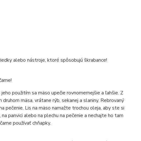
iedky alebo nástroje, ktoré spôsobujú škrabance!
áčame!
 S jeho použitím sa mäso upečie rovnomernejšie a ľahšie. Z
m druhom mäsa, vrátane rýb, sekanej a slaniny. Rebrovaný
na pečenie. Lis na mäso namažte trochou oleja, aby ste si
le, na panvici alebo na plechu na pečenie a nechajte ho tam
účame používať chňapky.