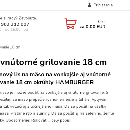
Prihlásenie
e si rady? Zavolajte.
0
ks
 902 212 007
za
0,00 EUR
0 - do 16:00 hod
ovanie 18 cm
j vnútorné grilovanie 18 cm
inový lis na mäso na vonkajšie aj vnútorné
ovanie 18 cm okrúhly HAMBURGER
 mäso je možné použiť na vonkajšie aj vnútorné grilovanie. S
oužitím sa mäso prepečie rovnomernejšie a ľahšie. Vplyvom
a tuk vytlačí aj z tučnejšieho mäsa. Dá sa použiť na všetky
mäsa, vrátane rýb a slaniny. Dá sa použiť aj na zeleninu, žemle
nky. Upozornenie: Rukoväť ...
celý popis