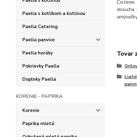
Paella s kotlinou
Čistenie:
dosucha. 
Paella s kotlíkom a kotlinou
umývačky 
Paella Catering
Paella panvice
Tovar 
Paella horáky
Grilo
Pokrievky Paella
Liati
Doplnky Paella
panvi
KORENIE - PAPRIKA
Korenie
Paprika mletá
Ochutená mletá paprika