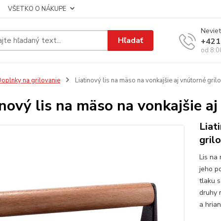
VŠETKO O NÁKUPE
Neviet
Hľadať
+421
od 8:0
oplnky na grilovanie
Liatinový lis na mäso na vonkajšie aj vnútorné gril
inový lis na mäso na vonkajšie a
Liat
gril
Lis na
jeho p
tlaku s
druhy 
a hria