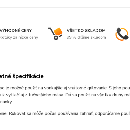
VÝHODNÉ CENY
VŠETKO SKLADOM
Kotlíky za nízke ceny
99 % držíme skladom
tné špecifikácie
so je možné použiť na vonkajšie aj vnútorné grilovanie. S jeho p
tuk vytlačí aj z tučnejšieho mäsa. Dá sa použiť na všetky druhy mäs
rianky.
ie: Rukoväť sa môže počas používania zahriať, odporúčame použi