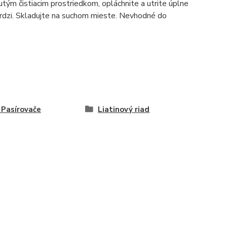
tým čistiacim prostriedkom, opláchnite a utrite úplne
 hrdzi. Skladujte na suchom mieste. Nevhodné do
, Pasírovače
Liatinový riad