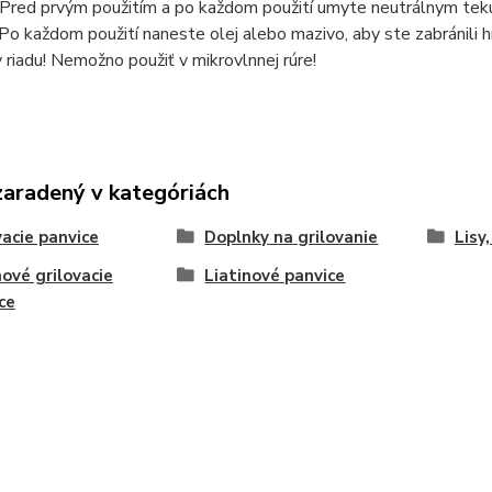
 Pred prvým použitím a po každom použití umyte neutrálnym teku
Po každom použití naneste olej alebo mazivo, aby ste zabránili
riadu! Nemožno použiť v mikrovlnnej rúre!
zaradený v kategóriách
vacie panvice
Doplnky na grilovanie
Lisy
nové grilovacie
Liatinové panvice
ce