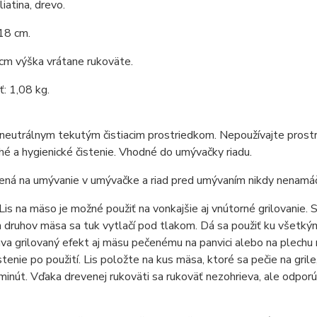
liatina, drevo.
18 cm.
cm výška vrátane rukoväte.
: 1,08 kg.
 neutrálnym tekutým čistiacim prostriedkom. Nepoužívajte prostr
é a hygienické čistenie. Vhodné do umývačky riadu.
rčená na umývanie v umývačke a riad pred umývaním nikdy nenam
 Lis na mäso je možné použiť na vonkajšie aj vnútorné grilovanie.
h druhov mäsa sa tuk vytlačí pod tlakom. Dá sa použiť ku všetký
va grilovaný efekt aj mäsu pečenému na panvici alebo na plechu 
čistenie po použití. Lis položte na kus mäsa, ktoré sa pečie na gri
minút. Vďaka drevenej rukoväti sa rukoväť nezohrieva, ale odpor