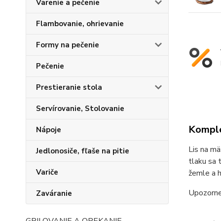
Varenie a pečenie
Flambovanie, ohrievanie
Formy na pečenie
Pečenie
Prestieranie stola
Servírovanie, Stolovanie
Komple
Nápoje
Lis na mä
Jedlonosiče, fľaše na pitie
tlaku sa 
Variče
žemle a h
Upozornen
Zaváranie