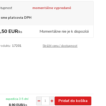
tupnosť
momentálne vypredané
 sme platcovia DPH
,50 EUR
Momentálne nie je k dispozícii
/
ks
roduktu:
17201
Strážiť cenu / dostupnosť
expedícia 3-5 dní
Pridať do košíka
8,90 EUR
/
ks