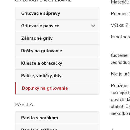
GRILOVANIE A OPEKANIE
Materiál: 
Priemer: 
Grilovacie súpravy
Výška: 7 
Grilovacie panvice
Hmotnosť
Záhradné grily
Rošty na grilovanie
Čistenie:
Jednoduch
Kliešte a obracačky
Nie je u
Palice, vidličky, ihly
Použitie:
Doplnky na grilovanie
tučnejšíc
povrch dá
PAELLA
uľahčili 
niekoľko 
Paella s horákom