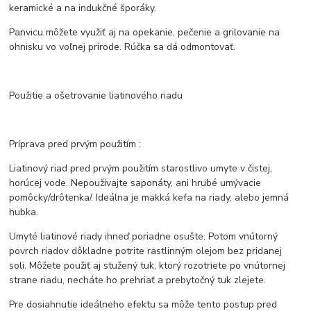
keramické a na indukčné šporáky.
Panvicu môžete využiť aj na opekanie, pečenie a grilovanie na
ohnisku vo voľnej prírode. Rúčka sa dá odmontovať.
Použitie a ošetrovanie liatinového riadu
Príprava pred prvým použitím :
Liatinový riad pred prvým použitím starostlivo umyte v čistej,
horúcej vode. Nepoužívajte saponáty, ani hrubé umývacie
pomôcky/drôtenka/. Ideálna je mäkká kefa na riady, alebo jemná
hubka.
Umyté liatinové riady ihneď poriadne osušte. Potom vnútorný
povrch riadov dôkladne potrite rastlinným olejom bez pridanej
soli. Môžete použiť aj stužený tuk, ktorý rozotriete po vnútornej
strane riadu, necháte ho prehriať a prebytočný tuk zlejete.
Pre dosiahnutie ideálneho efektu sa môže tento postup pred