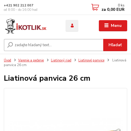
0
ks
+421 902 212 007
za
0,00 EUR
od 8:00 - do 16:00 hod
Menu
Hľadať
Úvod
Varenie a pečenie
Liatinový riad
Liatinové panvice
Liatinová
panvica 26 cm
Liatinová panvica 26 cm