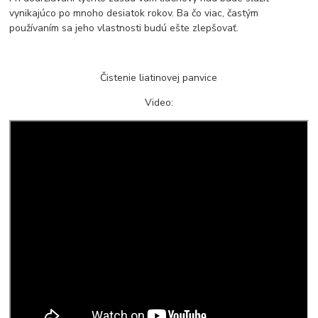
vynikajúco po mnoho desiatok rokov. Ba čo viac, častým
používaním sa jeho vlastnosti budú ešte zlepšovať.
Čistenie liatinovej panvice
Video: