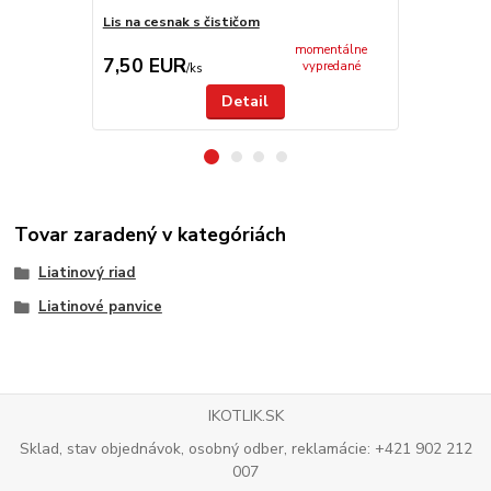
Lis na cesnak s čističom
Strúhadlo na
momentálne
7,50 EUR
15,50 E
vypredané
/
ks
Detail
Tovar zaradený v kategóriách
Liatinový riad
Liatinové panvice
IKOTLIK.SK
Sklad, stav objednávok, osobný odber, reklamácie: +421 902 212
007