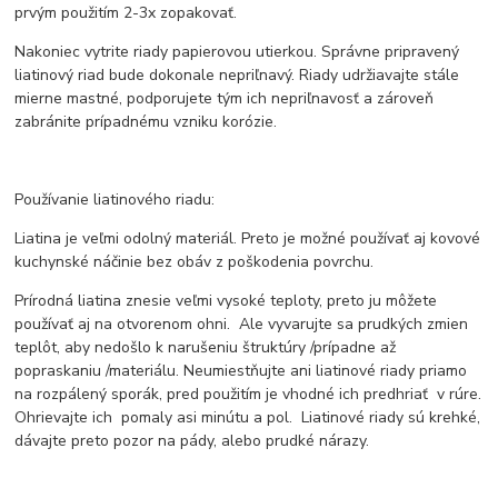
prvým použitím 2-3x zopakovať.
Nakoniec vytrite riady papierovou utierkou. Správne pripravený
liatinový riad bude dokonale nepriľnavý. Riady udržiavajte stále
mierne mastné, podporujete tým ich nepriľnavosť a zároveň
zabránite prípadnému vzniku korózie.
Používanie liatinového riadu:
Liatina je veľmi odolný materiál. Preto je možné používať aj kovové
kuchynské náčinie bez obáv z poškodenia povrchu.
Prírodná liatina znesie veľmi vysoké teploty, preto ju môžete
používať aj na otvorenom ohni. Ale vyvarujte sa prudkých zmien
teplôt, aby nedošlo k narušeniu štruktúry /prípadne až
popraskaniu /materiálu. Neumiestňujte ani liatinové riady priamo
na rozpálený sporák, pred použitím je vhodné ich predhriať v rúre.
Ohrievajte ich pomaly asi minútu a pol. Liatinové riady sú krehké,
dávajte preto pozor na pády, alebo prudké nárazy.