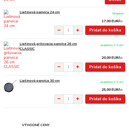
Liatinová panvica 24 cm
Skladom
17,00 EUR
/
ks
Pridať do košíka
Liatinová grilovacia panvica 26 cm
expedícia 3-5 dní
CLASSIC
20,00 EUR
/
ks
Pridať do košíka
Liatinová panvica 30 cm
expedícia 3-5 dní
25,00 EUR
/
ks
Pridať do košíka
VÝHODNÉ CENY