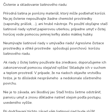
Čistenie a skladovanie liatinového riadu:
Prírodná liatina je porézny materiál, ktorý môže podliehať korózii.
Na jej čistenie nepoužívajte žiadne chemické prostriedky
(saponáty, prášok, ...), ani hrubé nástroje. Po použití obyčajne stačí
liatinové riady vytrieť papierovou utierkou, prípadne umyť v čistej
horúcej vode pomocou jemnej kefky alebo mäkkej hubky.
Neumývajte liatinové riady v umývačke riadu! Agresívne čistiace
prostriedky a vlhké prostredie spôsobujú povrchovú koróziu
liatinového riadu.
Ak riady z čistej liatiny používate iba zriedkavo, doporučujeme ich
zakonzervovať pomocou oleja/viď vyššie/. Skladujte ich v suchom
a teplom prostredí. V prípade, že na riadoch objavíte vrstvičku
hrdze, je to dôsledok nesprávneho a nedokonale ošetreného
povrchu.
Nie je to závada, ani škodlivý jav. Stačí hrdzu šetrne odstrániť,
panvicu umyť a znovu dôkladne natrieť olejom podľa postupu,
uvedeného vyššie.
Pri dodržiavaní týchto zásad vám liatinový riad bude slúžiť