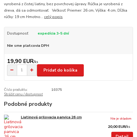
vyrobená z čistej liatiny, bez povrchovej úpravy. Rúčka je vyrobená z
dreva, dá sa odmontovať. Veľkosť: Priemer: 26 cm, Výška: 4 cm, Dĺžka
rúčky: 19 cm Hmotno...
celý popis
Dostupnosť
expedícia 3-5 dní
Nie sme platcovia DPH
19,90 EUR
/
ks
Pridať do košíka
Číslo produktu:
10375
Strážiť cenu / dostupnosť
Podobné produkty
Liatinová grilovacia panvica 26 cm
Nie je skladom
20,00 EUR
/
ks
Detail