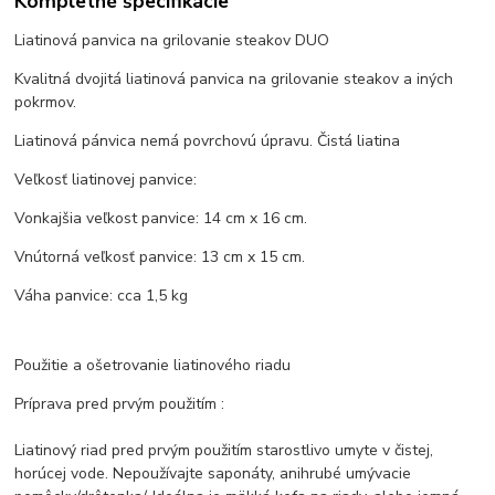
Kompletné špecifikácie
Liatinová panvica na grilovanie steakov DUO
Kvalitná dvojitá liatinová panvica na grilovanie steakov a iných
pokrmov.
Liatinová pánvica nemá povrchovú úpravu. Čistá liatina
Veľkosť liatinovej panvice:
Vonkajšia veľkost panvice: 14 cm x 16 cm.
Vnútorná veľkosť panvice: 13 cm x 15 cm.
Váha panvice: cca 1,5 kg
Použitie a ošetrovanie liatinového riadu
Príprava pred prvým použitím :
Liatinový riad pred prvým použitím starostlivo umyte v čistej,
horúcej vode. Nepoužívajte saponáty, anihrubé umývacie