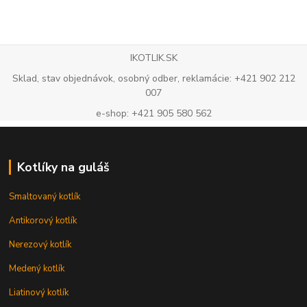
IKOTLIK.SK
Sklad, stav objednávok, osobný odber, reklamácie: +421 902 212
007
e-shop: +421 905 580 562
Kotlíky na guláš
Smaltovaný kotlík
Antikorový kotlík
Nerezový kotlík
Medený kotlík
Liatinový kotlík