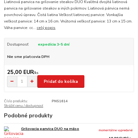
Liatinová panvica na grilovanie steakov DUO Kvalitná dvojitá liatinová
panvica na grilovanie steakov a iných pokrmov. Liatinová pánvica nemá
povrchovú úpravu. Čistá liatina Veľkosť liatinovej panvice: Vonkajšia
veľkost panvice: 14 cm x 16 cm. Vnútorná veľkosť panvice: 13 cm x 15 cm.
Váha panvice: cc...
celý popis
Dostupnosť
expedícia 3-5 dní
Nie sme platcovia DPH
25,00 EUR
/
ks
Pridať do košíka
Číslo produktu:
PNS1614
Strážiť cenu / dostupnosť
Podobné produkty
Grilovacia panvica DUO na mäso
momentálne vypredané