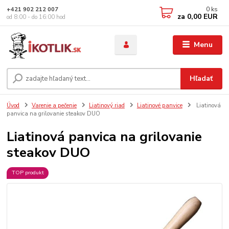
0
ks
+421 902 212 007
za
0,00 EUR
od 8:00 - do 16:00 hod
Menu
Hľadať
Úvod
Varenie a pečenie
Liatinový riad
Liatinové panvice
Liatinová
panvica na grilovanie steakov DUO
Liatinová panvica na grilovanie
steakov DUO
TOP produkt