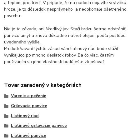
a teplom prostredí. V prípade, že na riadoch objavíte vrstvičku
hrdze, je to dôsledok nesprávneho a nedokonale ošetreného
povrchu.
Nie je to závada, ani škodlivý jav. Stačí hrdzu šetrne odstrániť,
panvicu umyť a znovu dôkladne natrieť olejom podľa postupu,
uvedeného vyššie.
Pri dodržiavaní týchto zásad vám liatinový riad bude slúžiť
vynikajúco po mnoho desiatok rokov. Ba čo viac, častým
používaním sa jeho vlastnosti budú ešte zlepšovať.
Tovar zaradený v kategóriách
Varenie a pečenie
Grilovacie panvice
Liatinový riad
Liatinové grilovacie panvice
Liatinové panvice