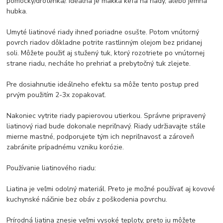
pomôcky/drôtenka/. Ideálna je mäkká kefa na riady, alebo jemná
hubka.
Umyté liatinové riady ihneď poriadne osušte. Potom vnútorný
povrch riadov dôkladne potrite rastlinným olejom bez pridanej
soli. Môžete použiť aj stužený tuk, ktorý rozotriete po vnútornej
strane riadu, necháte ho prehriať a prebytočný tuk zlejete.
Pre dosiahnutie ideálneho efektu sa môže tento postup pred
prvým použitím 2-3x zopakovať.
Nakoniec vytrite riady papierovou utierkou. Správne pripravený
liatinový riad bude dokonale nepriľnavý. Riady udržiavajte stále
mierne mastné, podporujete tým ich nepriľnavosť a zároveň
zabránite prípadnému vzniku korózie.
Používanie liatinového riadu:
Liatina je veľmi odolný materiál. Preto je možné používať aj kovové
kuchynské náčinie bez obáv z poškodenia povrchu.
Prírodná liatina znesie veľmi vysoké teploty, preto ju môžete