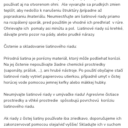
používať aj na otvorenom ohni. Ale vyvarujte sa prudkých zmien
teplôt, aby nedošlo k narušeniu štruktúry /prípadne až
popraskaniu /materiálu. Neumiestňujte ani liatinové riady priamo
na rozpálený sporák, pred použitím je vhodné ich predhriať v rúre.
Ohrievajte ich pomaly asi minútu a pol. Liatinové riady sú krehké,
dávajte preto pozor na pády, alebo prudké nárazy.
Čistenie a skladovanie liatinového riadu:
Prírodná liatina je porézny materiál, ktorý môže podliehať korózii.
Na jej čistenie nepoužívajte žiadne chemické prostriedky
(saponáty, prášok, ...), ani hrubé nástroje. Po použití obyčajne stačí
liatinové riady vytrieť papierovou utierkou, případně umyť v čistej
horúcej vode pomocou jemnej kefky alebo mäkkej hubky.
Neumývajte liatinové riady v umývačke riadu! Agresívne čistiace
prostriedky a vlhké prostredie spôsobujú povrchovú koróziu
liatinového riadu.
Ak riady z čistej liatiny používate iba zriedkavo, doporučujeme ich
zakonzervovať pomocou oleja/viď vyššie/. Skladujte ich v suchom